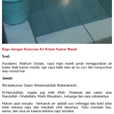
Ragu dengan Kesucian Air Kolam Kamar Mandi
Soal:
Assalamu ‘Alaikum Ustadz, saya ingin mandi junub menggunakan air
kolam (bak kamar mandi), tapi saya tidak tahu air itu suci dan menyucikan
atau musta’mal
Jawab:
Wa’alaikumus Salam Warahmatullah Wabarakatuh...
Al-Hamdulillah, segala puji milik Allah. Shalawat dan salam atas
Rasulullah –Shallallahu 'Alaihi Wasallam-, keluarga dan oara sahabatnya.
Hukum asal sesuatu -termasuk air- adalah suci sehingga ada bukti jelas
telah terkena najis dan merubah sifat dasarnya. Yaitu merubah bau,
warna, dan rasa air karena terkena najis tersebut.