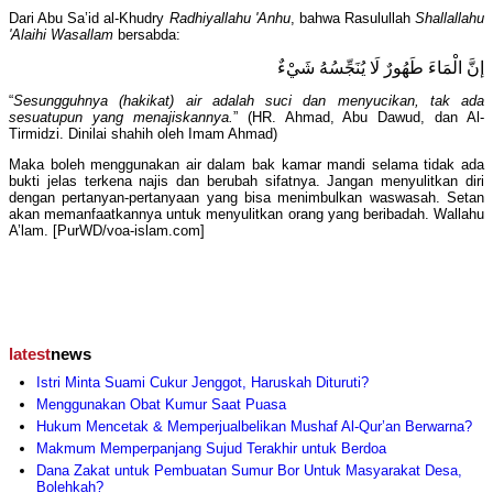
Dari Abu Sa’id al-Khudry
Radhiyallahu 'Anhu
, bahwa Rasulullah
Shallallahu
'Alaihi Wasallam
bersabda:
إنَّ الْمَاءَ طَهُورٌ لَا يُنَجِّسُهُ شَيْءٌ
“
Sesungguhnya (hakikat) air adalah suci dan menyucikan, tak ada
sesuatupun yang menajiskannya.
” (HR. Ahmad, Abu Dawud, dan Al-
Tirmidzi. Dinilai shahih oleh Imam Ahmad)
Maka boleh menggunakan air dalam bak kamar mandi selama tidak ada
bukti jelas terkena najis dan berubah sifatnya. Jangan menyulitkan diri
dengan pertanyan-pertanyaan yang bisa menimbulkan waswasah. Setan
akan memanfaatkannya untuk menyulitkan orang yang beribadah. Wallahu
A’lam. [PurWD/voa-islam.com]
latest
news
Istri Minta Suami Cukur Jenggot, Haruskah Dituruti?
Menggunakan Obat Kumur Saat Puasa
Hukum Mencetak & Memperjualbelikan Mushaf Al-Qur’an Berwarna?
Makmum Memperpanjang Sujud Terakhir untuk Berdoa
Dana Zakat untuk Pembuatan Sumur Bor Untuk Masyarakat Desa,
Bolehkah?