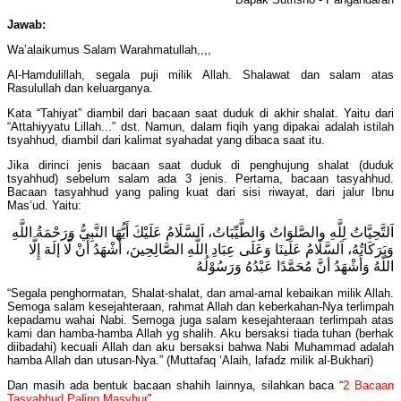
Jawab:
Wa’alaikumus Salam Warahmatullah,,,,
Al-Hamdulillah, segala puji milik Allah. Shalawat dan salam atas
Rasulullah dan keluarganya.
Kata “Tahiyat” diambil dari bacaan saat duduk di akhir shalat. Yaitu dari
“Attahiyyatu Lillah...” dst. Namun, dalam fiqih yang dipakai adalah istilah
tsyahhud, diambil dari kalimat syahadat yang dibaca saat itu.
Jika dirinci jenis bacaan saat duduk di penghujung shalat (duduk
tsyahhud) sebelum salam ada 3 jenis. Pertama, bacaan tasyahhud.
Bacaan tasyahhud yang paling kuat dari sisi riwayat, dari jalur Ibnu
Mas’ud. Yaitu:
اَلتَّحِيَّاتُ لِلَّهِ والصَّلوَاتُ وَالطَّيِّبَاتُ، اَلسَّلَامُ عَلَيْكَ أَيُّهَا النَّبِيُّ وَرَحْمَةُ اللَّهِ
وَبَرَكَاتُهُ، اَلسَّلَامُ عَلَينَا وَعَلَى عِبَادِ اللَّهِ الصَّالِحِينَ، أَشْهَدُ أَنْ لَّا إلَهَ إِلَّا
اللَّهُ وَأَشْهَدُ أنَّ مُحَمَّدًا عَبْدُهُ وَرَسُوْلُهُ
“Segala penghormatan, Shalat-shalat, dan amal-amal kebaikan milik Allah.
Semoga salam kesejahteraan, rahmat Allah dan keberkahan-Nya terlimpah
kepadamu wahai Nabi. Semoga juga salam kesejahteraan terlimpah atas
kami dan hamba-hamba Allah yg shalih. Aku bersaksi tiada tuhan (berhak
diibadahi) kecuali Allah dan aku bersaksi bahwa Nabi Muhammad adalah
hamba Allah dan utusan-Nya.” (Muttafaq ‘Alaih, lafadz milik al-Bukhari)
Dan masih ada bentuk bacaan shahih lainnya, silahkan baca “
2 Bacaan
Tasyahhud Paling Masyhur
”.