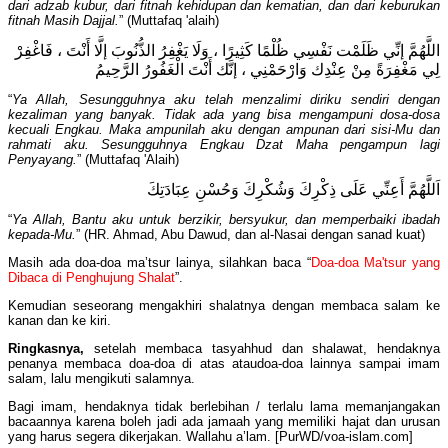
dari adzab kubur, dari fitnah kehidupan dan kematian, dan dari keburukan
fitnah Masih Dajjal.
” (Muttafaq 'alaih)
اللَّهُمَّ إنِّي ظَلَمْت نَفْسِي ظُلْمًا كَثِيرًا ، وَلَا يَغْفِرُ الذُّنُوبَ إلَّا أَنْتَ ، فَاغْفِرْ
لِي مَغْفِرَةً مِنْ عِنْدِك وَارْحَمْنِي ، إنَّك أَنْتَ الْغَفُورُ الرَّحِيمُ
“
Ya Allah, Sesungguhnya aku telah menzalimi diriku sendiri dengan
kezaliman yang banyak. Tidak ada yang bisa mengampuni dosa-dosa
kecuali Engkau. Maka ampunilah aku dengan ampunan dari sisi-Mu dan
rahmati aku. Sesungguhnya Engkau Dzat Maha pengampun lagi
Penyayang.
” (Muttafaq 'Alaih)
اَللَّهُمَّ أَعِنِّي عَلَى ذِكْرِكَ وَشُكْرِكَ وَحُسْنِ عِبَادَتِكَ
“
Ya Allah, Bantu aku untuk berzikir, bersyukur, dan memperbaiki ibadah
kepada-Mu.
” (HR. Ahmad, Abu Dawud, dan al-Nasai dengan sanad kuat)
Masih ada doa-doa ma’tsur lainya, silahkan baca “
Doa-doa Ma'tsur yang
Dibaca di Penghujung Shalat
”.
Kemudian seseorang mengakhiri shalatnya dengan membaca salam ke
kanan dan ke kiri.
Ringkasnya,
setelah membaca tasyahhud dan shalawat, hendaknya
penanya membaca doa-doa di atas ataudoa-doa lainnya sampai imam
salam, lalu mengikuti salamnya.
Bagi imam, hendaknya tidak berlebihan / terlalu lama memanjangakan
bacaannya karena boleh jadi ada jamaah yang memiliki hajat dan urusan
yang harus segera dikerjakan. Wallahu a’lam. [PurWD/voa-islam.com]