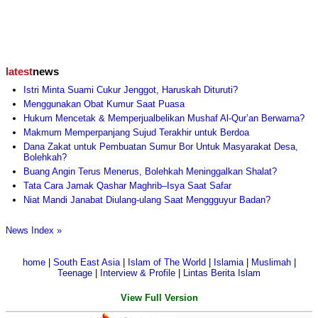
latest
news
Istri Minta Suami Cukur Jenggot, Haruskah Dituruti?
Menggunakan Obat Kumur Saat Puasa
Hukum Mencetak & Memperjualbelikan Mushaf Al-Qur’an Berwarna?
Makmum Memperpanjang Sujud Terakhir untuk Berdoa
Dana Zakat untuk Pembuatan Sumur Bor Untuk Masyarakat Desa,
Bolehkah?
Buang Angin Terus Menerus, Bolehkah Meninggalkan Shalat?
Tata Cara Jamak Qashar Maghrib–Isya Saat Safar
Niat Mandi Janabat Diulang-ulang Saat Menggguyur Badan?
News Index »
home
|
South East Asia
|
Islam of The World
|
Islamia
|
Muslimah
|
Teenage
|
Interview & Profile
|
Lintas Berita Islam
View Full Version