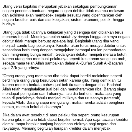
Utang versi kapitalis merupakan jebakan sekaligus pembungkaman
negara penerima bantuan. negara-negara debitur tidak mampu melawan
dan akhirnya akan membebek segala sesuatu yang diperintahkan oleh
negara kreditur, baik dari sisi kebijakan, sistem ekonomi, politik, hingga
budaya.
Utang juga tidak ubahnya kebijakan yang disengaja dan dibiarkan terus
menerus terjadi. Modelnya seolah sudah
by design
hingga akhirnya negara
debitur tidak mampu berbuat apa-apa lagi. Begitulah utang riba yang
menjadi candu bagi pelakunya. Kreditur akan terus merayu debitur untuk
senantiasa berhutang dengan mengajukan berbagai usulan pemanfaatan
dan iming-iming bunga rendah. Sedangkan debitur menjadi merasa butuh
karena utang riba membuat pelakunya seperti kesetanan yang lupa arah,
sebagaimana telah Allah sampaikan dalam Al-Qur’an Surah Al-Baqarah
ayat 275 yang artinya:
“Orang-orang yang memakan riba tidak dapat berdiri melainkan seperti
berdirinya orang yang kesurupan setan karena gila. Yang demikian itu
karena mereka berkata bahwa jual beli itu sama dengan riba. Padahal
Allah telah menghalalkan jual beli dan mengharamkan riba. Barang siapa
mendapat peringatan dari Tuhannya, lalu dia berhenti, maka apa yang
telah di perolehnya dahulu menjadi miliknya dan urusannya (terserah)
kepada Allah. Barang siapa mengulangi, maka mereka adalah penghuni
neraka, mereka kekal di dalamnya.”
Jika dalam ayat tersebut di atas pelaku riba seperti orang kesurupan
karena gila, maka ia tidak dapat berpikir normal. Apa saja tawaran kreditur
diambil tanpa berpikir panjang bagaimana efeknya bagi negara dan
rakyatnya. Memang begitulah harapan kreditur dalam menjebak