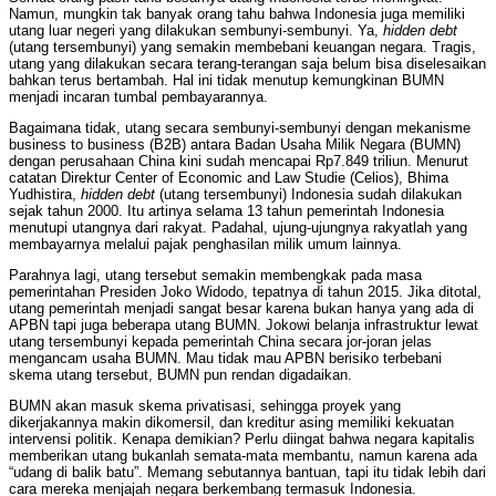
Namun, mungkin tak banyak orang tahu bahwa Indonesia juga memiliki
utang luar negeri yang dilakukan sembunyi-sembunyi. Ya,
hidden debt
(utang tersembunyi) yang semakin membebani keuangan negara. Tragis,
utang yang dilakukan secara terang-terangan saja belum bisa diselesaikan
bahkan terus bertambah. Hal ini tidak menutup kemungkinan BUMN
menjadi incaran tumbal pembayarannya.
Bagaimana tidak, utang secara sembunyi-sembunyi dengan mekanisme
business to business (B2B) antara Badan Usaha Milik Negara (BUMN)
dengan perusahaan China kini sudah mencapai Rp7.849 triliun. Menurut
catatan Direktur Center of Economic and Law Studie (Celios), Bhima
Yudhistira,
hidden debt
(utang tersembunyi) Indonesia sudah dilakukan
sejak tahun 2000. Itu artinya selama 13 tahun pemerintah Indonesia
menutupi utangnya dari rakyat. Padahal, ujung-ujungnya rakyatlah yang
membayarnya melalui pajak penghasilan milik umum lainnya.
Parahnya lagi, utang tersebut semakin membengkak pada masa
pemerintahan Presiden Joko Widodo, tepatnya di tahun 2015. Jika ditotal,
utang pemerintah menjadi sangat besar karena bukan hanya yang ada di
APBN tapi juga beberapa utang BUMN. Jokowi belanja infrastruktur lewat
utang tersembunyi kepada pemerintah China secara jor-joran jelas
mengancam usaha BUMN. Mau tidak mau APBN berisiko terbebani
skema utang tersebut, BUMN pun rendan digadaikan.
BUMN akan masuk skema privatisasi, sehingga proyek yang
dikerjakannya makin dikomersil, dan kreditur asing memiliki kekuatan
intervensi politik. Kenapa demikian? Perlu diingat bahwa negara kapitalis
memberikan utang bukanlah semata-mata membantu, namun karena ada
“udang di balik batu”. Memang sebutannya bantuan, tapi itu tidak lebih dari
cara mereka menjajah negara berkembang termasuk Indonesia.