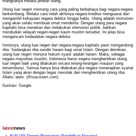
mangsanya melalui jeratan utang.
Utang luar negeri memang cara yang paling berbahaya bagi negara-negara
berkembang. Melalui cara inilah akhirnya negara kreditur menguasai dan
mengambil kekayaan negara debitur hingga habis. Utang adalah instrumen
yang akan selalu membuat umat menderita. Dengan utang para negara
kapitalis bisa menekan dan melakukan intervensi politik, bahkan
menduduki wilayah negeri-negeri kaum muslim tersebut. Ini jelas bisa
mengancam kedaulatan negara debitur.
Ironisnya, utang luar negeri dari negara-negara kapitalis pasti mengandung
riba. Sedangkan riba sendiri haram bagi umat Islam. Dengan demikian,
utang luar negeri menurut hukum syara' adalah haram. Maka, sebagai
negara mayoritas muslim, Indonesia harus segera menghentikan utang
luar negeri baik yang dilakukan secara terang-terangan maupun yang
tersembunyi. Semua hanya bisa dilakukan jika negara menerapkan syariat
Islam yang akan dengan tegas menolak dan menghentikan utang riba.
Allahu ‘alam. (rf/voa-islam.com)
Ilustrasi: Google
latest
news
KUII VIII Dorong Reorientasi Pendidikan Nasional,