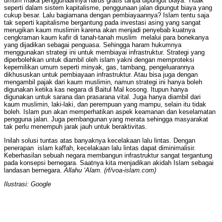
umum maka penggunaannya harus gratis tanpa dipungut biaya. Tidak
seperti dalam sistem kapitalisme, penggunaan jalan dipungut biaya yang
cukup besar. Lalu bagiamana dengan pembiayaannya? Islam tentu saja
tak seperti kapitalisme bergantung pada investasi asing yang sangat
merugikan kaum muslimin karena akan menjadi penyebab kuatnya
cengkraman kaum kafir di tanah-tanah muslim melalui para bonekanya
yang dijadikan sebagai penguasa. Sehingga haram hukumnya
menggunakan strategi ini untuk membiayai infrastruktur. Strategi yang
diperbolehkan untuk diambil oleh islam yakni dengan memproteksi
kepemilikan umum seperti minyak, gas, tambang, pengeluarannya
dikhususkan untuk pembiayaan infrastruktur. Atau bisa juga dengan
mengambil pajak dari kaum muslimin, namun strategi ini hanya boleh
digunakan ketika kas negara di Baitul Mal kosong. Itupun hanya
digunakan untuk sarana dan prasarana vital. Juga hanya diambil dari
kaum muslimin, laki-laki, dan perempuan yang mampu, selain itu tidak
boleh. Islam pun akan memperhatikan aspek keamanan dan keselamatan
pengguna jalan. Juga pembangunan yang merata sehingga masyarakat
tak perlu menempuh jarak jauh untuk beraktivitas.
Inilah solusi tuntas atas banyaknya kecelakaan lalu lintas. Dengan
penerapan islam kaffah, kecelakaan lalu lintas dapat diminimalisir.
Keberhasilan sebuah negara membangun infrastruktur sangat tergantung
pada konsepsi bernegara. Saatnya kita menjadikan akidah Islam sebagai
landasan bernegara.
Allahu ‘Alam. (rf/voa-islam.com)
Ilustrasi: Google