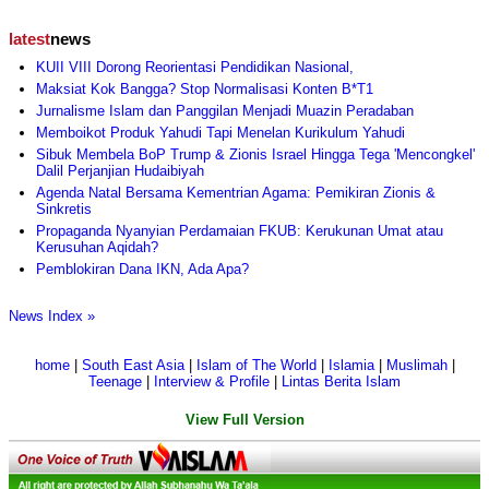
latest
news
KUII VIII Dorong Reorientasi Pendidikan Nasional,
Maksiat Kok Bangga? Stop Normalisasi Konten B*T1
Jurnalisme Islam dan Panggilan Menjadi Muazin Peradaban
Memboikot Produk Yahudi Tapi Menelan Kurikulum Yahudi
Sibuk Membela BoP Trump & Zionis Israel Hingga Tega 'Mencongkel'
Dalil Perjanjian Hudaibiyah
Agenda Natal Bersama Kementrian Agama: Pemikiran Zionis &
Sinkretis
Propaganda Nyanyian Perdamaian FKUB: Kerukunan Umat atau
Kerusuhan Aqidah?
Pemblokiran Dana IKN, Ada Apa?
News Index »
home
|
South East Asia
|
Islam of The World
|
Islamia
|
Muslimah
|
Teenage
|
Interview & Profile
|
Lintas Berita Islam
View Full Version