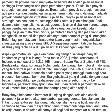
pemerintah provinsi yang menyatakan bahwa itu adalah jalan nasional
sehingga kewenangan ada pada pemerintah pusat. Di sisi lain proyek
strategis nasional terus berjalan. Benar dalam proyek strategis nasional
ada perencanaan pembangunan jalan namun jalan yang dibangun adalah
proyek pembangunan infrastruktur jalan tol; proyek jalan nasional atau
strategis nasional non-tol, sehingga tidak semua jalan dibangun. Jadi
dalam sistem kapitalisme, aspek geometrik akan diabaikan karena target
dalam pembangunan jalan bukanlah keamanan dan keselamatan
pengguna jalan melainkan bisnis, perputaran barang dan jasa yang akan
menghasilkan materi dan pada akhirnya para pemodal yang diuntungkan.
Belum lagi pembiayaan infrastruktur jalan yang masih mengandalkan
investasi asing atau skema KPBU (kerjasama pemerintah dan badan
usaha) yang tentu saja ditujukan untuk kepentingan kapitalis.
Aspek geometrik ini juga akan didukung dengan seberapa banyak
kendaraan yang lalu lalang. Pada tahun 2022, jumlah kendaraan di
Indonesia mencapai 148.212.865 menurut Badan Pusat Statistik (BPS).
Berdasarkan data Korlantas Polri, jumlah kendaraan bermotor di Indonesia
yang teregistrasi per 26 Maret 2023 mencapai 154.236.431 unit. Data ini
menunjukan bahwa Indonesia adalah pasar yang menggiurkan bagi para
produsen kendaraan bermotor. Era globalisasi yang ditandai dengan pasar
bebas memudahkan perusahaan-perusahaan tersebut masuk ke
Indonesia, persyaratannyapun tidak sulit, dan regulasi pemerintah akan
selalu mendukung tanpa melihat dampak yang akan terjadi.
Banyaknya kendaraan bermotor ditunjang dengan kelalaian aspek
geometrik jalan tentu akan menambah panjang deretan kecelakaan lalu
lintas. Juga faktor pembangunan ala kapitalisme yang tidak merata
sehingga banyak dari masyarakat harus menempuh perjalanan jauh untuk
bekerja ataupun sekolah akibatnya di pagi hari masyarakat akan terburu-