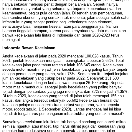
hanya sekadar melepas penat dengan berjalan-jalan. Seperti halnya
kebutuhan masyarakat yang seharusnya terjamin keberadaannya dan
keamanannya, begitu pula dengan jalan. Di tengah arus pembangunan,
dan kondisi ekonomi yang semakin tak menentu, jalan sebagai salah satu
infrastruktur yang sangat penting bagi keberlangsungan ekonomi,
seharusnya bisa menjamin keselamatan para penggunanya. Namun
harapan tinggalah harapan, karena pada kenyataannya data menunjukan
bahwa kecelakaan lalu lintas di Indonesia dari tahun 2020-2023 terus
meningkat.
Indonesia Rawan Kecelakaan
Angka kecelakaan di jalan pada 2020 mencapai 100.028 kasus. Tahun
2021, jumlah kecelakaan mengalami peningkatan sebesar 3,62%. Total
kecelakaan jalan pada tahun tersebut ialah 103.645 orang. Kecelakaan
sepeda motor masih menjadi jenis kecelakaan yang paling banyak terjadi
dengan persentase yang sama, yakni 73%. Sementara itu, terjadi lonjakan
jumlah kecelakaan yang cukup besar pada 2022. Sebanyak 131.500
kasus kecelakaan dengan korban jiwa mencapai 26.100 orang. Sepeda
motor masih menduduki sebagai jenis kecelakaan yang paling banyak
terjadi dengan persentase yang juga meningkat dari 73% menjadi 74,35%.
Di tahun 2023, kecelakaan yang terjadi di jalan telah mencapai 155 ribu
kasus. dari angka tersebut sebanyak 66.602 kecelakaan berasal dari
kalangan pelajar dengan jenis transportasi yang sama, yakni sepeda
motor. (goodstats.id, 1 September 2023). Lantas mengapa hal ini bisa
terjadi di tengah arus pembangunan infrastruktur yang semakin massif?
Banyaknya kecelakaan lalu lintas tak hanya dipandang dari aspek mikro
semisal ngantuk atau macet, tapi harus dilihat juga dari kendaraan yang
semakin hari produksinya semakin banyak, aspek geometrik jalan,