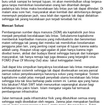
buru untuk sampai ke tempat tujuan, ini akan menimbulkan sikap tergesa-
gesa tanpa memikirkan keselamatan orang lain ditambah dengan
padatnya lalu lintas maka kecelakaan lalu lintas pun tak dapat dihindari. Di
malam atau sore hari, masyarakat akan kembali dari aktivitasnya dengan
menempuh perjalanan jauh, rasa lelah dan ngantuk tak dapat dielakkan
sehingga tak jarang kecelakaan pun terjadi tersebab hal ini.
Mencari Solusi
Pembangunan sumber daya manusia (SDM) ala kapitalistik pun bisa
menjadi penyebab kecelakaaan lalu lintas. Sekularisme-kapitalisme
membentuk kepribadian manusia yang individualistis dan berorientasi
materi sehingga tak jarang dari mereka tak memikirkan keselamatan
pengguna jalan lain, yang penting cepat sampai di tujuan karena waktu
adalah uang. Ataupun sikap ugal-ugalan di jalan hanya karena ingin
disebut keren, akibat dari budaya liberal sehingga banyak dari kalangan
masyarakat, tak hanya remaja tapi juga dewasa yang terjangkiti virus
FOMO (
Fear Of Missing Out)
atau takut ketinggalan trend.
Jadi dapat kita simpulkan banyaknya kecelakaan lalu lintas merupakan
permasalahan sistemik sehingga tak dapat diselesaikan secara parsial
namun solusi penyelesaiannya harusnya solusi yang mengakar. Sistem
kapitalisme sudah jelas menjadi penyebab utama kecelakaan lalu lintas
sehingga kita tak bisa berharap pada sistem ini. Lantas apa yang harus
kita lakukan? Allah SWT telah menurunkan seperangkat aturan bagi
kehidupan kita yakni Islam. Islam mengatur segala hal termasuk
pembangunan infrastruktur.
Jalan termasuk pada infrastruktur fisik yang dibutuhkan semua orang
sehingga wajib disediakan oleh negara. Jarena jalan merupakan fasilitas