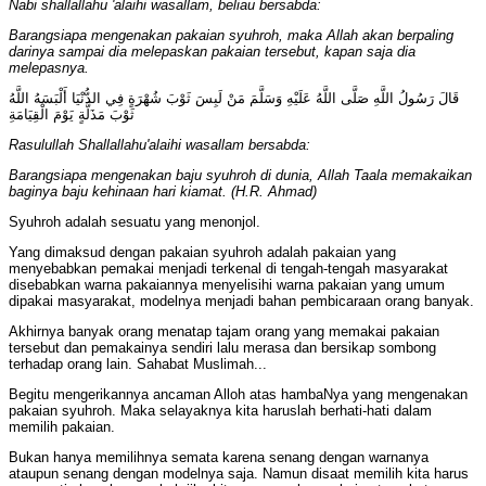
Nabi shallallahu 'alaihi wasallam, beliau bersabda:
Barangsiapa mengenakan pakaian syuhroh, maka Allah akan berpaling
darinya sampai dia melepaskan pakaian tersebut, kapan saja dia
melepasnya.
قَالَ رَسُولُ اللَّهِ صَلَّى اللَّهُ عَلَيْهِ وَسَلَّمَ مَنْ لَبِسَ ثَوْبَ شُهْرَةٍ فِي الدُّنْيَا أَلْبَسَهُ اللَّهُ
ثَوْبَ مَذَلَّةٍ يَوْمَ الْقِيَامَةِ
Rasulullah Shallallahu'alaihi wasallam bersabda:
Barangsiapa mengenakan baju syuhroh di dunia, Allah Taala memakaikan
baginya baju kehinaan hari kiamat. (H.R. Ahmad)
Syuhroh adalah sesuatu yang menonjol.
Yang dimaksud dengan pakaian syuhroh adalah pakaian yang
menyebabkan pemakai menjadi terkenal di tengah-tengah masyarakat
disebabkan warna pakaiannya menyelisihi warna pakaian yang umum
dipakai masyarakat, modelnya menjadi bahan pembicaraan orang banyak.
Akhirnya banyak orang menatap tajam orang yang memakai pakaian
tersebut dan pemakainya sendiri lalu merasa dan bersikap sombong
terhadap orang lain. Sahabat Muslimah...
Begitu mengerikannya ancaman Alloh atas hambaNya yang mengenakan
pakaian syuhroh. Maka selayaknya kita haruslah berhati-hati dalam
memilih pakaian.
Bukan hanya memilihnya semata karena senang dengan warnanya
ataupun senang dengan modelnya saja. Namun disaat memilih kita harus