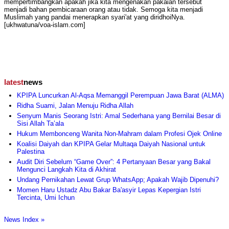
mempertimbangkan apakah jika kita mengenakan pakaian tersebut
menjadi bahan pembicaraan orang atau tidak. Semoga kita menjadi
Muslimah yang pandai menerapkan syari'at yang diridhoiNya.
[ukhwatuna/voa-islam.com]
latest
news
KPIPA Luncurkan Al-Aqsa Memanggil Perempuan Jawa Barat (ALMA)
Ridha Suami, Jalan Menuju Ridha Allah
Senyum Manis Seorang Istri: Amal Sederhana yang Bernilai Besar di
Sisi Allah Ta’ala
Hukum Membonceng Wanita Non-Mahram dalam Profesi Ojek Online
Koalisi Daiyah dan KPIPA Gelar Multaqa Daiyah Nasional untuk
Palestina
Audit Diri Sebelum “Game Over”: 4 Pertanyaan Besar yang Bakal
Mengunci Langkah Kita di Akhirat
Undang Pernikahan Lewat Grup WhatsApp; Apakah Wajib Dipenuhi?
Momen Haru Ustadz Abu Bakar Ba'asyir Lepas Kepergian Istri
Tercinta, Umi Ichun
News Index »