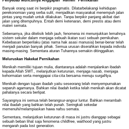
Penyebab Munculnya Anggapan "Remeh" Pernikahan
Banyak orang saat ini berpikir pragmatis. Dilatarbelakangi kehidupan
perekonomian yang serba sulit, menjadikan masyarakat menempuh jalan
pintas yang mudah untuk dilakukan. Tanpa berpikir panjang akibat dari
jalan yang ditempuhnya. Entah demi ketenaran, demi prestis atau demi
materi semata.
Sebenarnya, jika ditelisik lebih jauh, fenomena ini menunjukkan lemahnya
sistem sekuler dalam menjaga sebuah ikatan suci sebuah pernikahan.
Kebebasan berperilaku (atas nama hak asasi manusia) benar-benar telah
menjadi panutan banyak pihak. Semua urusan diserahkan kepada individu
masing-masing. Sementara aturan Tuhannya semakin ditinggalkan.
Meluruskan Hakekat Pernikahan
Menikah memiliki tujuan mulia, diantaranya adalah menjalankan ibadah
kepada Allah SWT., melanjutkan keturunan, menjaga nasab, menjaga
kehormatan serta menggapai cita-cita bersama menuju surgaNya.
Menikah dengan tujuan ibadah yaitu seseorang telah menyempurnakan
separuh agamanya. Bahkan nilai ibadah ketika telah menikah akan dicatat
pahalanya secara berlipat.
Sayangnya ini semua telah berangsur-angsur luntur. Bahkan merambah
nilai ibadah yang bahkan telah punah. Seringkali sekedar
memenuhi/melampiaskan hawa nafsu semata.
Sementara, melanjutkan keturunan di masa ini justru dianggap sebagai
sebuah beban lihat saja fenomena childfree, waithood yang justru
mengarah pada lost generation.