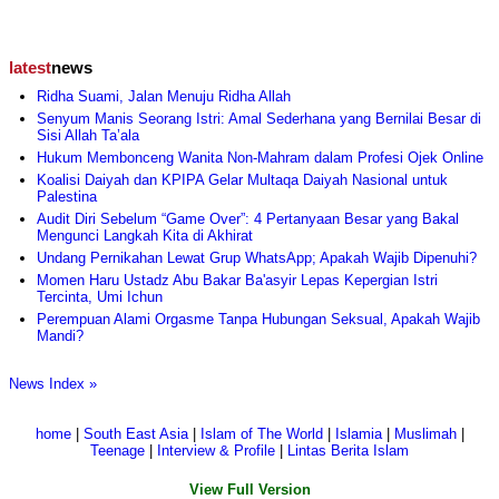
latest
news
Ridha Suami, Jalan Menuju Ridha Allah
Senyum Manis Seorang Istri: Amal Sederhana yang Bernilai Besar di
Sisi Allah Ta’ala
Hukum Membonceng Wanita Non-Mahram dalam Profesi Ojek Online
Koalisi Daiyah dan KPIPA Gelar Multaqa Daiyah Nasional untuk
Palestina
Audit Diri Sebelum “Game Over”: 4 Pertanyaan Besar yang Bakal
Mengunci Langkah Kita di Akhirat
Undang Pernikahan Lewat Grup WhatsApp; Apakah Wajib Dipenuhi?
Momen Haru Ustadz Abu Bakar Ba'asyir Lepas Kepergian Istri
Tercinta, Umi Ichun
Perempuan Alami Orgasme Tanpa Hubungan Seksual, Apakah Wajib
Mandi?
News Index »
home
|
South East Asia
|
Islam of The World
|
Islamia
|
Muslimah
|
Teenage
|
Interview & Profile
|
Lintas Berita Islam
View Full Version