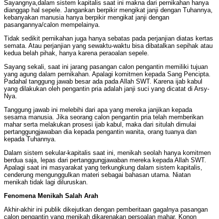
Sayangnya,dalam sistem kapitalis saat ini makna dari pernikahan hanya
dianggap hal sepele. Jangankan berpikir mengikat janji dengan Tuhannya,
kebanyakan manusia hanya berpikir mengikat janji dengan
pasangannya/calon mempelainya.
Tidak sedikit pernikahan juga hanya sebatas pada perjanjian diatas kertas
semata. Atau perjanjian yang sewaktu-waktu bisa dibatalkan sepihak atau
kedua belah pihak, hanya karena peraoalan sepele.
Sayang sekali, saat ini jarang pasangan calon pengantin memiliki tujuan
yang agung dalam pernikahan. Apalagi komitmen kepada Sang Pencipta.
Padahal tanggung jawab besar ada pada Allah SWT. Karena ijab kabul
yang dilakukan oleh pengantin pria adalah janji suci yang dicatat di Arsy-
Nya.
Tanggung jawab ini melebihi dari apa yang mereka janjikan kepada
sesama manusia. Jika seorang calon pengantin pria telah memberikan
mahar serta melakukan prosesi ijab kabul, maka dari situlah dimulai
pertanggungjawaban dia kepada pengantin wanita, orang tuanya dan
kepada Tuhannya.
Dalam sistem sekular-kapitalis saat ini, menikah seolah hanya komitmen
berdua saja, lepas dari pertanggungjawaban mereka kepada Allah SWT.
Apalagi saat ini masyarakat yang terkungkung dalam sistem kapitalis,
cenderung mengunggulkan materi sebagai bahasan utama. Niatan
menikah tidak lagi diluruskan.
Fenomena Menikah Salah Arah
Akhir-akhir ini publik dikejutkan dengan pemberitaan gagalnya pasangan
calon pengantin yang menikah dikarenakan persoalan mahar. Konon