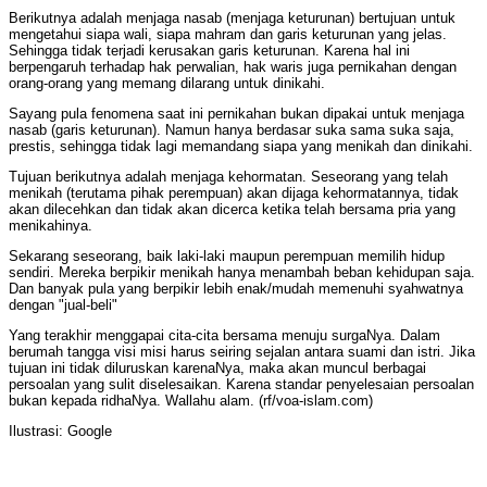
Berikutnya adalah menjaga nasab (menjaga keturunan) bertujuan untuk
mengetahui siapa wali, siapa mahram dan garis keturunan yang jelas.
Sehingga tidak terjadi kerusakan garis keturunan. Karena hal ini
berpengaruh terhadap hak perwalian, hak waris juga pernikahan dengan
orang-orang yang memang dilarang untuk dinikahi.
Sayang pula fenomena saat ini pernikahan bukan dipakai untuk menjaga
nasab (garis keturunan). Namun hanya berdasar suka sama suka saja,
prestis, sehingga tidak lagi memandang siapa yang menikah dan dinikahi.
Tujuan berikutnya adalah menjaga kehormatan. Seseorang yang telah
menikah (terutama pihak perempuan) akan dijaga kehormatannya, tidak
akan dilecehkan dan tidak akan dicerca ketika telah bersama pria yang
menikahinya.
Sekarang seseorang, baik laki-laki maupun perempuan memilih hidup
sendiri. Mereka berpikir menikah hanya menambah beban kehidupan saja.
Dan banyak pula yang berpikir lebih enak/mudah memenuhi syahwatnya
dengan "jual-beli"
Yang terakhir menggapai cita-cita bersama menuju surgaNya. Dalam
berumah tangga visi misi harus seiring sejalan antara suami dan istri. Jika
tujuan ini tidak diluruskan karenaNya, maka akan muncul berbagai
persoalan yang sulit diselesaikan. Karena standar penyelesaian persoalan
bukan kepada ridhaNya. Wallahu alam. (rf/voa-islam.com)
Ilustrasi: Google