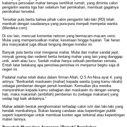
kabarnya persoalan mahar berupa sertifikat rumah, yang diminta calon
pengantin wanita tiga hari sebelum hari pernikahan, membuat gagalnya
pernikahan tersebut.
Tersebar pula berita bahwa pihak calon pengantin laki-laki (RD) telah
menikah dengan saudaranya yang pura-pura menjadi mempelai wanita
(Merdeka.com).
Di sisi lain, mencuat komentar netizen yang bermacam-macam versi.
Mulai yang mempersoalkan mahar, kesetiaan hingga hujatan. Tak heran
jika masyarakat juga dibuat bingung dengan kondisi ini.
Banyak pula berita viral mengenai mahar. Mulai dari mahar sandal jepit,
minyak goreng dan sederet berita tentang mahar yang lain yang dianggap
unik, aneh atau lucu. Seolah mahar hanya sebuah pemberian semata.
Entah latar belakang apa peristiwa-peristiwa ini menjamur begitu saja di
negeri ini.
Padahal mahar telah diatur dalam firman Allah, Q.S An-Nisa ayat 4, yang
artinya: “Berikanlah maskawin (mahar) kepada wanita (yang kamu nikahi)
sebagai pemberian dengan penuh kerelaan. Kemudian jika mereka
menyerahkan kepada kamu sebagian dari maskawin itu dengan senang
hati, maka makanlah (ambillah) pemberian itu (sebagai makanan) yang
sedap lagi baik akibatnya.”
Mahar adalah bentuk penghormatan terhadap calon istri dari laki-laki yang
hendak menikahinya. Bukan barang candaan atau kepentingan publik
seperti kepentingan untuk membuat konten agar terkenal atau kepentingan
materi lainnya.