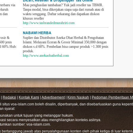
Dicari, Reseller & Dropshipper Tas Online
erbaru via
Mau penghasilan tambahan? Yuk jadi reseller tas TBMR.
eluruh
Tanpa modal, bisa dikerjakan siapa saja dari rumah atau di
em dan
waktu senggang. Daftar sekarang dan dapatkan diskon
khusus reseller
http://www.tasbrandedmurahriri.com
NABAWI HERBA
rosir &
Suplier dan Distributor Aneka Obat Herbal & Pengobatan
500 jenis
Islami. Melayani Eceran & Grosir Minimal 350,000 dengan
sd 60% Hub:
diskon s.d 60%. Pembelian bisa campur produk >1.300 jenis
produk.
http://www.anekaobatherbal.com
|
Redaksi
|
Kontak Kami
|
Advertisement
|
Kirim Naskah
|
Pedoman Pemberitaan Me
di situs voa-islam.com boleh disalin, diperbanyak, dan disebarluaskan guna kepe
gan syarat:
hgunakan untuk tujuan yang melanggar hukum.
ikasi secara menyesatkan atau menghilangkan konteks aslinya.
tumkan sumber: voa-islam.com.
bertanggung jawab atas penyalahgunaan konten oleh pihak ketiga di luar ketentu