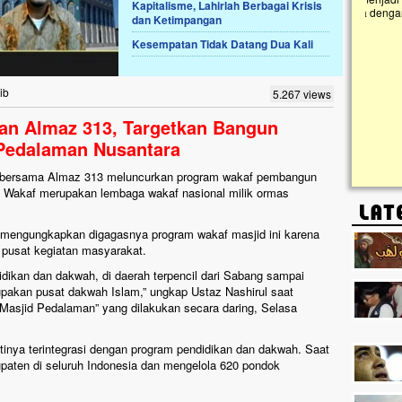
Kapitalisme, Lahirlah Berbagai Krisis
IT) An Najjah dan
kebaikan ini. Abadikan harta dengan wakaf Al-
dan Ketimpangan
 Jonggol,...
Qur'an dan saksikan...
Kesempatan Tidak Datang Dua Kali
ib
5.267 views
dan Almaz 313, Targetkan Bangun
 Pedalaman Nusantara
f bersama Almaz 313 meluncurkan program wakaf pembangun
l Wakaf merupakan lembaga wakaf nasional milik ormas
 mengungkapkan digagasnya program wakaf masjid ini karena
 pusat kegiatan masyarakat.
didikan dan dakwah, di daerah terpencil dari Sabang sampai
rupakan pusat dakwah Islam,” ungkap Ustaz Nashirul saat
Masjid Pedalaman” yang dilakukan secara daring, Selasa
antinya terintegrasi dengan program pendidikan dan dakwah. Saat
bupaten di seluruh Indonesia dan mengelola 620 pondok