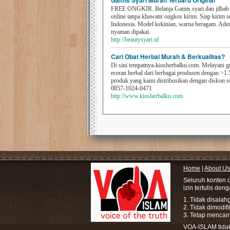
Gamis Syari Murah Terbaru Original
FREE ONGKIR. Belanja Gamis syari dan jilbab t
online tanpa khawatir ongkos kirim. Siap kirim s
Indonesia. Model kekinian, warna beragam. Ad
nyaman dipakai.
http://beautysyari.id
Cari Obat Herbal Murah & Berkualitas?
Di sini tempatnya-kiosherbalku.com. Melayani g
eceran herbal dari berbagai produsen dengan >1.
produk yang kami distribusikan dengan diskon 
0857-1024-0471
http://www.kiosherbalku.com
Home
|
About Us
Seluruh konten 
izin tertulis den
1. Tidak disala
2. Tidak dimodif
3. Tetap mencan
VOA-ISLAM tidak 