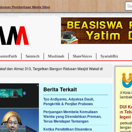
doman Pemberitaan Media Siber
unterFaith
Saintech
Muslimah
ShareVoices
SyariahBiz
akaf dan Almaz 313, Targetkan Bangun Ratusan Masjid Wakaf di
Berita Terkait
Tyo Ardiyanto, Adyaksa Dault,
Bantu
Pengkritik & Penjilat Prabowo
f Pembangunan
Ulurtangan Bersama PDUI Kota Bekasi
Tumor
 Islam Terpadu An
Safari Wakaf Qur'an dan Tebar
Perjuangan Membela Kemuliaan
Hidup 
Sembako ke Pelosok Negeri
Wanita yang Direndahkan Preman,
rintang
Terus Mendapat Tantangan
berusia
ersama Yayasan An
Mari bergabung dalam memperkuat jaringan
menghad
 sedang merintis
kebaikan di pelosok negeri dengan Wakaf Al-
Ketika Pendidikan Disandera
pembulu
r’an dan Taman Kanak-
Qur'an. Jangan ragu untuk menjadi bagian dari