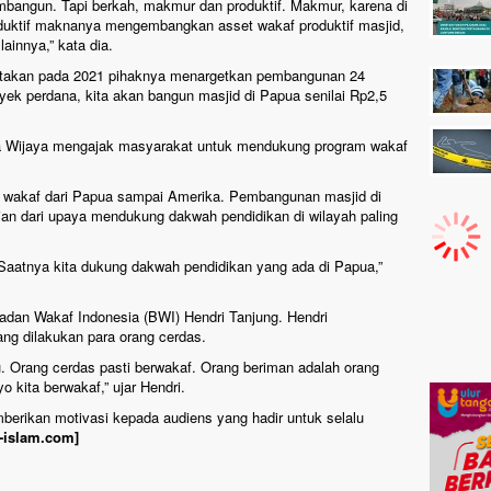
embangun. Tapi berkah, makmur dan produktif. Makmur, karena di
oduktif maknanya mengembangkan asset wakaf produktif masjid,
ainnya,” kata dia.
atakan pada 2021 pihaknya menargetkan pembangunan 24
yek perdana, kita akan bangun masjid di Papua senilai Rp2,5
ma Wijaya mengajak masyarakat untuk mendukung program wakaf
n wakaf dari Papua sampai Amerika. Pembangunan masjid di
an dari upaya mendukung dakwah pendidikan di wilayah paling
. Saatnya kita dukung dakwah pendidikan yang ada di Papua,”
adan Wakaf Indonesia (BWI) Hendri Tanjung. Hendri
ng dilakukan para orang cerdas.
. Orang cerdas pasti berwakaf. Orang beriman adalah orang
kita berwakaf,” ujar Hendri.
mberikan motivasi kepada audiens yang hadir untuk selalu
a-islam.com]