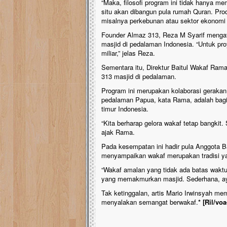
“Maka, filosofi program ini tidak hanya m
situ akan dibangun pula rumah Quran. Pr
misalnya perkebunan atau sektor ekonomi l
Founder Almaz 313, Reza M Syarif meng
masjid di pedalaman Indonesia. “Untuk pro
miliar,” jelas Reza.
Sementara itu, Direktur Baitul Wakaf Ra
313 masjid di pedalaman.
Program ini merupakan kolaborasi geraka
pedalaman Papua, kata Rama, adalah bagi
timur Indonesia.
“Kita berharap gelora wakaf tetap bangkit
ajak Rama.
Pada kesempatan ini hadir pula Anggota B
menyampaikan wakaf merupakan tradisi ya
“Wakaf amalan yang tidak ada batas waktu
yang memakmurkan masjid. Sederhana, ayo 
Tak ketinggalan, artis Mario Irwinsyah me
menyalakan semangat berwakaf.
* [Ril/vo