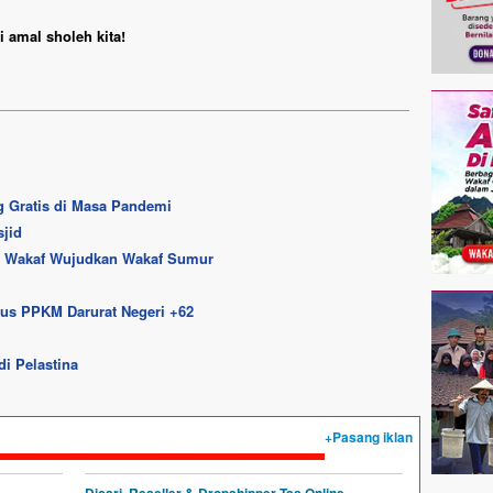
 amal sholeh kita!
g Gratis di Masa Pandemi
jid
l Wakaf Wujudkan Wakaf Sumur
sus PPKM Darurat Negeri +62
di Pelastina
+Pasang iklan