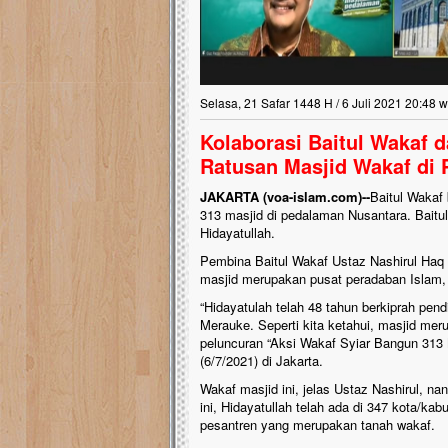
kanak Islam Terpadu (TK
Gedung Majelis Taklim di
antu.!!
ungguh
 nyaris
Selasa, 21 Safar 1448 H / 6 Juli 2021 20:48 w
,
s dan
Kolaborasi Baitul Wakaf 
Ratusan Masjid Wakaf di
JAKARTA (voa-islam.com)--
Baitul Waka
313 masjid di pedalaman Nusantara. Baitu
Hidayatullah.
Pembina Baitul Wakaf Ustaz Nashirul Haq
masjid merupakan pusat peradaban Islam,
“Hidayatulah telah 48 tahun berkiprah pen
Merauke. Seperti kita ketahui, masjid me
peluncuran “Aksi Wakaf Syiar Bangun 313 
(6/7/2021) di Jakarta.
Wakaf masjid ini, jelas Ustaz Nashirul, n
ini, Hidayatullah telah ada di 347 kota/ka
pesantren yang merupakan tanah wakaf.