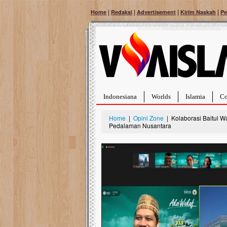
|
|
|
|
Home
Redaksi
Advertisement
Kirim Naskah
Pe
Indonesiana
Worlds
Islamia
Co
Home
|
Opini Zone
| Kolaborasi Baitul W
Pedalaman Nusantara
Palestina Masih Berduka, Ayo Ulurkan
Open Donasi Waka
Tangan Bantu Mereka
Rumah Qur'an & TK
Sahabat, Ulurtangan mari kirimkan dukungan
Najjah di Jonggol
terbaikmu untuk warga Palestina di Gaza demi
menguatkan mereka menghadapi situasi
Saat ini, Ulurtangan b
mencekam ini. Mari dukung mereka dengan
Najjahtul Islam Jonggol
berdonasi dengan cara:...
pembangunan Rumah Qu