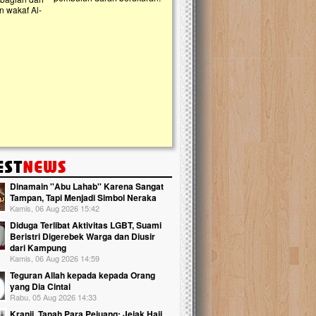
Lima Tahun Mangkrak, Masjid d
Pelosok ini Mengenaskan. Ayo B
Nasib masjid di Kampung Cilumbu ini 
mengenaskan. Lima tahun mangkrak, kin
tak berbentuk masjid, dipenuhi rumput li
berlumut, dan menghitam terpapar pan
hujan....
Dinamain ''Abu Lahab'' Karena Sangat
Tampan, Tapi Menjadi Simbol Neraka
Kamis, 06 Aug 2026 15:42
Diduga Terlibat Aktivitas LGBT, Suami
Beristri Digerebek Warga dan Diusir
dari Kampung
Kamis, 06 Aug 2026 14:59
Teguran Allah kepada kepada Orang
yang Dia Cintai
Rabu, 05 Aug 2026 14:33
Kranji, Tanah Para Pejuang: Jejak Haji