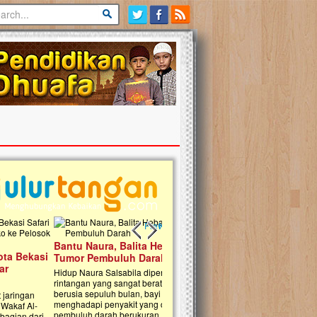
Previous slide
Next slide
 Naura, Balita Hebat Sembuh Dari
 Pembuluh Darah
Naura Salsabila dipenuhi dengan
an yang sangat berat. Meskipun baru
 sepuluh bulan, bayi yang imut ini harus
api penyakit yang dahsyat, yaitu tumor
h darah berukuran...