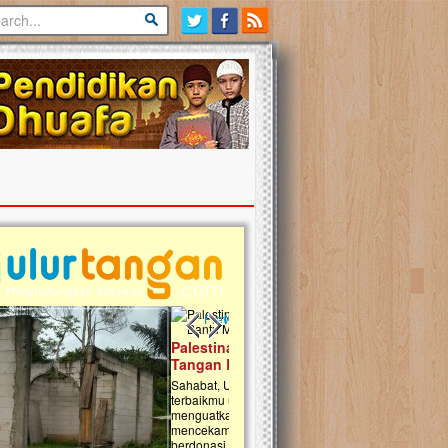
Previous slide
Next slide
tina Masih Berduka, Ayo Ulurkan
Open Donasi Wakaf Pembangu
n Bantu Mereka
Rumah Qur'an & TK Islam Terp
t, Ulurtangan mari kirimkan dukungan
Najjah di Jonggol
mu untuk warga Palestina di Gaza demi
tkan mereka menghadapi situasi
Saat ini, Ulurtangan bersama Yayasan 
am ini. Mari dukung mereka dengan
Najjahtul Islam Jonggol sedang merintis
si dengan cara:...
pembangunan Rumah Qur’an dan Tama