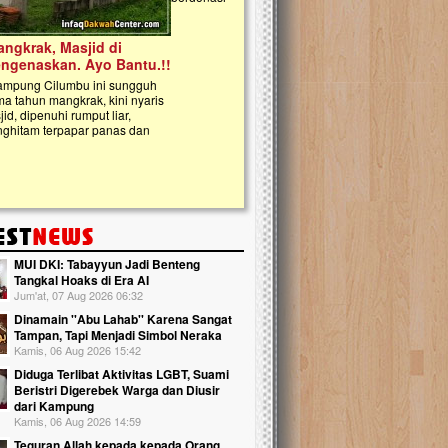
kanak Islam Terpadu (TKIT) An Najjah d
Gedung Majelis Taklim di Jonggol,...
MUI DKI: Tabayyun Jadi Benteng
Tangkal Hoaks di Era AI
Jum'at, 07 Aug 2026 06:32
Dinamain ''Abu Lahab'' Karena Sangat
Tampan, Tapi Menjadi Simbol Neraka
Kamis, 06 Aug 2026 15:42
Diduga Terlibat Aktivitas LGBT, Suami
Beristri Digerebek Warga dan Diusir
dari Kampung
Kamis, 06 Aug 2026 14:59
Teguran Allah kepada kepada Orang