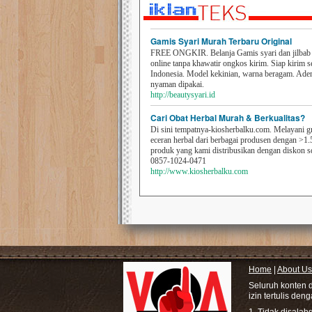
Gamis Syari Murah Terbaru Original
FREE ONGKIR. Belanja Gamis syari dan jilbab t
online tanpa khawatir ongkos kirim. Siap kirim s
Indonesia. Model kekinian, warna beragam. Ad
nyaman dipakai.
http://beautysyari.id
Cari Obat Herbal Murah & Berkualitas?
Di sini tempatnya-kiosherbalku.com. Melayani g
eceran herbal dari berbagai produsen dengan >1.
produk yang kami distribusikan dengan diskon 
0857-1024-0471
http://www.kiosherbalku.com
Home
|
About Us
Seluruh konten 
izin tertulis den