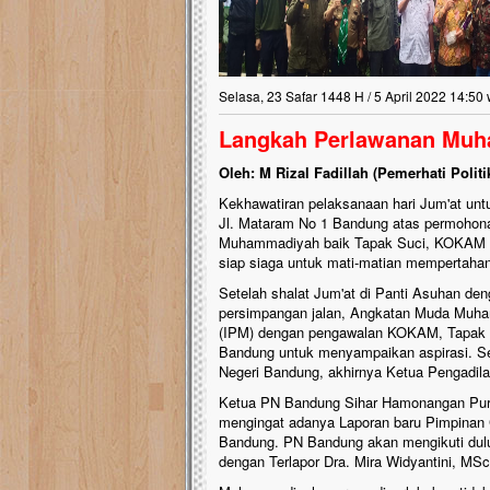
Selasa, 23 Safar 1448 H / 5 April 2022 14:50 
Langkah Perlawanan Mu
Oleh: M Rizal Fadillah (Pemerhati Poli
Kekhawatiran pelaksanaan hari Jum'at u
Jl. Mataram No 1 Bandung atas permohonan 
Muhammadiyah baik Tapak Suci, KOKAM 
siap siaga untuk mati-matian mempertahank
Setelah shalat Jum'at di Panti Asuhan de
persimpangan jalan, Angkatan Muda Muha
(IPM) dengan pengawalan KOKAM, Tapak S
Bandung untuk menyampaikan aspirasi. S
Negeri Bandung, akhirnya Ketua Pengadila
Ketua PN Bandung Sihar Hamonangan Pur
mengingat adanya Laporan baru Pimpinan
Bandung. PN Bandung akan mengikuti dulu 
dengan Terlapor Dra. Mira Widyantini, MSc.