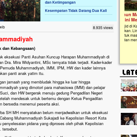
dan Ketimpangan
Kesempatan Tidak Datang Dua Kali
Lima Tahun Mangkrak, Masjid di
Pelosok ini Mengenaskan. Ayo Bantu.!!
Nasib masjid di Kampung Cilumbu ini sungguh
wib
8.935 views
mengenaskan. Lima tahun mangkrak, kini nyaris
tak berbentuk masjid, dipenuhi rumput liar,
hammadiyah
berlumut, dan menghitam terpapar panas dan
hujan....
tik dan Kebangsaan)
ntuk eksekusi Panti Asuhan Kuncup Harapan Muhammadiyah di
Dra. Mira Widyantini, MSc ternyata tidak terjadi. Kader-kader
Pemuda Muhammadiyah, IMM, IPM, HW dan kader lainnya
an panti anak yatim itu.
ngan jamaah yang membludak hingga ke luar hingga
mmadiyah yang dimotori para mahasiswa (IMM) dan pelajar
uci, dan HW bergerak menuju gedung Pengadilan Negeri
etelah mendesak untuk bertemu dengan Ketua Pengadilan
n bersedia menemui peserta aksi.
ba SH MH menyatakan belum menjadwalkan untuk eksekusi
 Cabang Muhammadiyah Sukajadi ke Kepolisian Resort Kota
penyelesaian pidana yang diproses oleh pihak Kepolisian
 tersebut.