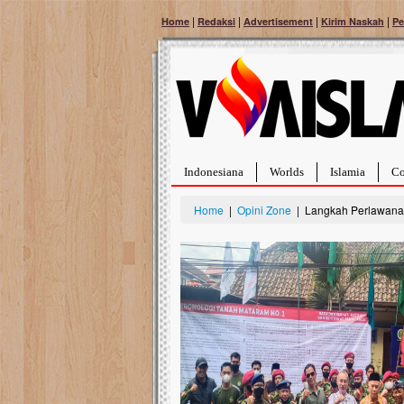
|
|
|
|
Home
Redaksi
Advertisement
Kirim Naskah
Pe
Indonesiana
Worlds
Islamia
Co
Home
|
Opini Zone
| Langkah Perlawan
Bantu Naura, Balit
Tumor Pembuluh D
Hidup Naura Salsabila 
rintangan yang sangat b
berusia sepuluh bulan, b
menghadapi penyakit yan
pembuluh darah berukur