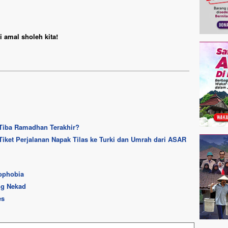
 amal sholeh kita!
 Tiba Ramadhan Terakhir?
iket Perjalanan Napak Tilas ke Turki dan Umrah dari ASAR
ophobia
ng Nekad
es