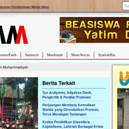
doman Pemberitaan Media Siber
unterFaith
Saintech
Muslimah
ShareVoices
SyariahBiz
an Muhammadiyah
Berita Terkait
Tyo Ardiyanto, Adyaksa Dault,
Pengkritik & Penjilat Prabowo
a Hebat Sembuh Dari
Pales
arah
Tanga
Perjuangan Membela Kemuliaan
Wanita yang Direndahkan Preman,
dipenuhi dengan
Sahaba
Terus Mendapat Tantangan
erat. Meskipun baru
terbaik
ayi yang imut ini harus
mengua
Ketika Pendidikan Disandera
g dahsyat, yaitu tumor
mencek
Kapitalisme, Lahirlah Berbagai Krisis
an...
berdona