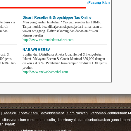
+Pasang iklan
Dicari, Reseller & Dropshipper Tas Online
erbaru via
Mau penghasilan tambahan? Yuk jadi reseller tas TBMR.
eluruh
Tanpa modal, bisa dikerjakan siapa saja dari rumah atau di
em dan
waktu senggang. Daftar sekarang dan dapatkan diskon
khusus reseller
http://www.tasbrandedmurahriri.com
NABAWI HERBA
rosir &
Suplier dan Distributor Aneka Obat Herbal & Pengobatan
500 jenis
Islami. Melayani Eceran & Grosir Minimal 350,000 dengan
sd 60% Hub:
diskon s.d 60%. Pembelian bisa campur produk >1.300 jenis
produk.
http://www.anekaobatherbal.com
|
Redaksi
|
Kontak Kami
|
Advertisement
|
Kirim Naskah
|
Pedoman Pemberitaan Me
di situs voa-islam.com boleh disalin, diperbanyak, dan disebarluaskan guna kepe
gan syarat: