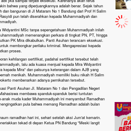
dil jika sampai terjadi eksekusi. Karenanya akan terus
in bahwa yang diperjuangkannya adalah benar. Sejak tahun
h dan bangunan di Jl Mataram No 1 Bandung dari Prof H Salim
m Rasyidi pun telah diserahkan kepada Muhammadiyah dan
ammadiyah.
ira Widyantini MSc tanpa sepengetahuan Muhammadiyah inilah
uhammadiyah memenangkan perkara di tingkat PN, PT, hingga
jutkan PK Mira dikabulkan. Panti Asuhan terancam eksekusi.
uk membongkar perilaku kriminal. Mengapresiasi kepada
utkan proses.
an kehilangan sertifikat, padahal sertifikat tersebut telah
ammadiyah, lalu ada kuasa menjual kepada Mira Widyantini
a Mira kepada Mira" dan palsunya keterangan dalam AJB yang
pernah menikah. Muhammadiyah memiliki buku nikah H Salim
okerto membenarkan adanya pernikahan tersebut.
si Panti Asuhan Jl. Mataram No 1 dan Pengadilan Negeri
 Mahasiswa membawa spanduk-spanduk berisi tuntutan
ak-anak muda kader Muhammadiyah ini menyambut Ramadhan
 mengingatkan pula bahwa memang Ramadhan adalah bulan
m ramadhan hari ini, sehari setelah aksi Jum'at kemarin.
eriakkan tekad di depan Ketua PN Bandung "Meski langit