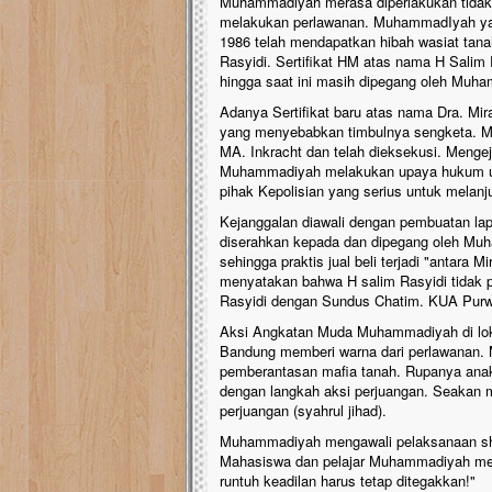
Muhammadiyah merasa diperlakukan tidak a
melakukan perlawanan. MuhammadIyah yak
1986 telah mendapatkan hibah wasiat tana
Rasyidi. Sertifikat HM atas nama H Sali
hingga saat ini masih dipegang oleh Muh
Adanya Sertifikat baru atas nama Dra. M
yang menyebabkan timbulnya sengketa. M
MA. Inkracht dan telah dieksekusi. Menge
Muhammadiyah melakukan upaya hukum unt
pihak Kepolisian yang serius untuk melanj
Kejanggalan diawali dengan pembuatan lapor
diserahkan kepada dan dipegang oleh Muh
sehingga praktis jual beli terjadi "antar
menyatakan bahwa H salim Rasyidi tidak 
Rasyidi dengan Sundus Chatim. KUA Purw
Aksi Angkatan Muda Muhammadiyah di loka
Bandung memberi warna dari perlawanan.
pemberantasan mafia tanah. Rupanya an
dengan langkah aksi perjuangan. Seakan
perjuangan (syahrul jihad).
Muhammadiyah mengawali pelaksanaan shau
Mahasiswa dan pelajar Muhammadiyah men
runtuh keadilan harus tetap ditegakkan!"