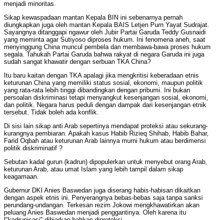
menjadi minoritas.
Sikap kewaspadaan mantan Kepala BIN ini sebenarnya pernah
diungkapkan juga oleh mantan Kepala BAIS Letjen Purn Yayat Sudrajat.
Sayangnya ditanggapi ngawur oleh Jubir Partai Garuda Teddy Gusnaidi
yang meminta agar Sutiyoso diproses hukum. Ini fenomena aneh, saat
menyinggung China muncul pembela dan membawa-bawa proses hukum
segala. Tahukah Partai Garuda bahwa rakyat di negara Garuda ini juga
sudah sangat khawatir dengan serbuan TKA China?
Itu baru kaitan dengan TKA apalagi jika mengkritisi keberadaan etnis
keturunan China yang memiliki status sosial, ekonomi, maupun politik
yang rata-rata lebih tinggi dibandingkan dengan pribumi. Ini bukan
persoalan diskriminasi tetapi menyangkut kesenjangan sosial, ekonomi,
dan politik. Negara harus peduli dengan dampak dari kesenjangan etnik
tersebut. Tidak boleh ada konflik.
Di sisi lain sikap anti Arab sepertinya mendapat proteksi atau sekurang-
kurangnya pembiaran. Apakah kasus Habib Rizieq Shihab, Habib Bahar,
Farid Oqbah atau keturunan Arab lainnya murni hukum atau berdimensi
politik diskriminatif ?
Sebutan kadal gurun (kadrun) dipopulerkan untuk menyebut orang Arab,
keturunan Arab, atau umat Islam yang lebih tampil dalam sikap
keagamaan.
Gubernur DKI Anies Baswedan juga diserang habis-habisan dikaitkan
dengan aspek etnis ini. Penyerangnya bebas-bebas saja tanpa sanksi
perundang-undangan. Terkesan rezim Jokowi mengkhawatirkan akan
peluang Anies Baswedan menjadi penggantinya. Oleh karena itu
l"kadrunisasi" dibiarkan bahkan diproteksi.