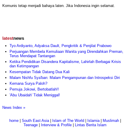
Komunis tetap menjadi bahaya laten. Jika Indonesia ingin selamat.
latest
news
Tyo Ardiyanto, Adyaksa Dault, Pengkritik & Penjilat Prabowo
Perjuangan Membela Kemuliaan Wanita yang Direndahkan Preman,
Terus Mendapat Tantangan
Ketika Pendidikan Disandera Kapitalisme, Lahirlah Berbagai Krisis
dan Ketimpangan
Kesempatan Tidak Datang Dua Kali
Malam Nishfu Sya'ban: Malam Pengampunan dan Introspeksi Diri
Kemana Surya Paloh?
Pemuja Jokowi, Bertobatlah!!
'Abu Ubaidah' Tidak Meniggal!
News Index »
home
|
South East Asia
|
Islam of The World
|
Islamia
|
Muslimah
|
Teenage
|
Interview & Profile
|
Lintas Berita Islam