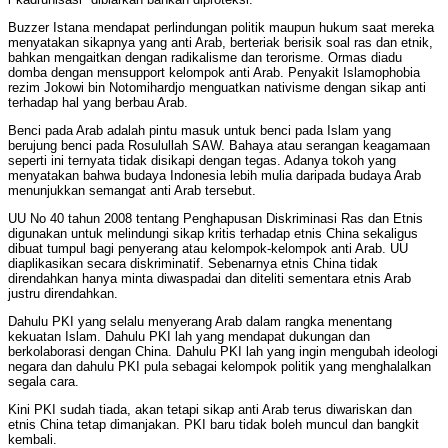
Buzzer Istana mendapat perlindungan politik maupun hukum saat mereka
menyatakan sikapnya yang anti Arab, berteriak berisik soal ras dan etnik,
bahkan mengaitkan dengan radikalisme dan terorisme. Ormas diadu
domba dengan mensupport kelompok anti Arab. Penyakit Islamophobia
rezim Jokowi bin Notomihardjo menguatkan nativisme dengan sikap anti
terhadap hal yang berbau Arab.
Benci pada Arab adalah pintu masuk untuk benci pada Islam yang
berujung benci pada Rosulullah SAW. Bahaya atau serangan keagamaan
seperti ini ternyata tidak disikapi dengan tegas. Adanya tokoh yang
menyatakan bahwa budaya Indonesia lebih mulia daripada budaya Arab
menunjukkan semangat anti Arab tersebut.
UU No 40 tahun 2008 tentang Penghapusan Diskriminasi Ras dan Etnis
digunakan untuk melindungi sikap kritis terhadap etnis China sekaligus
dibuat tumpul bagi penyerang atau kelompok-kelompok anti Arab. UU
diaplikasikan secara diskriminatif. Sebenarnya etnis China tidak
direndahkan hanya minta diwaspadai dan diteliti sementara etnis Arab
justru direndahkan.
Dahulu PKI yang selalu menyerang Arab dalam rangka menentang
kekuatan Islam. Dahulu PKI lah yang mendapat dukungan dan
berkolaborasi dengan China. Dahulu PKI lah yang ingin mengubah ideologi
negara dan dahulu PKI pula sebagai kelompok politik yang menghalalkan
segala cara.
Kini PKI sudah tiada, akan tetapi sikap anti Arab terus diwariskan dan
etnis China tetap dimanjakan. PKI baru tidak boleh muncul dan bangkit
kembali.