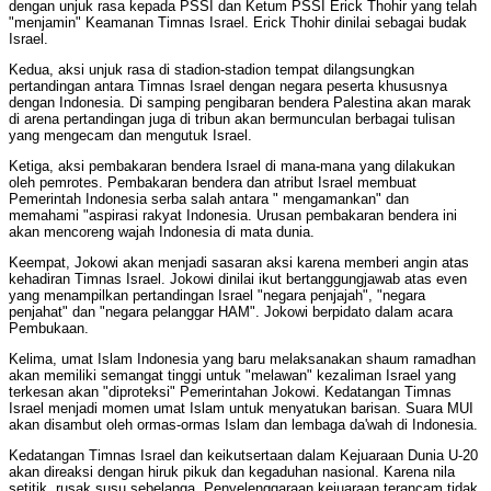
dengan unjuk rasa kepada PSSI dan Ketum PSSI Erick Thohir yang telah
"menjamin" Keamanan Timnas Israel. Erick Thohir dinilai sebagai budak
Israel.
Kedua, aksi unjuk rasa di stadion-stadion tempat dilangsungkan
pertandingan antara Timnas Israel dengan negara peserta khususnya
dengan Indonesia. Di samping pengibaran bendera Palestina akan marak
di arena pertandingan juga di tribun akan bermunculan berbagai tulisan
yang mengecam dan mengutuk Israel.
Ketiga, aksi pembakaran bendera Israel di mana-mana yang dilakukan
oleh pemrotes. Pembakaran bendera dan atribut Israel membuat
Pemerintah Indonesia serba salah antara " mengamankan" dan
memahami "aspirasi rakyat Indonesia. Urusan pembakaran bendera ini
akan mencoreng wajah Indonesia di mata dunia.
Keempat, Jokowi akan menjadi sasaran aksi karena memberi angin atas
kehadiran Timnas Israel. Jokowi dinilai ikut bertanggungjawab atas even
yang menampilkan pertandingan Israel "negara penjajah", "negara
penjahat" dan "negara pelanggar HAM". Jokowi berpidato dalam acara
Pembukaan.
Kelima, umat Islam Indonesia yang baru melaksanakan shaum ramadhan
akan memiliki semangat tinggi untuk "melawan" kezaliman Israel yang
terkesan akan "diproteksi" Pemerintahan Jokowi. Kedatangan Timnas
Israel menjadi momen umat Islam untuk menyatukan barisan. Suara MUI
akan disambut oleh ormas-ormas Islam dan lembaga da'wah di Indonesia.
Kedatangan Timnas Israel dan keikutsertaan dalam Kejuaraan Dunia U-20
akan direaksi dengan hiruk pikuk dan kegaduhan nasional. Karena nila
setitik, rusak susu sebelanga. Penyelenggaraan kejuaraan terancam tidak