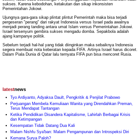
sukses. Karena kebodohan, ketakutan dan sikap inkonsisten
Pemerintahan Jokowi.
Ujungnya gara-gara sikap plintat plintut Pemerintah maka bisa terjadi
pergeseran "perang" dari rakyat Indonesia versus Israel pada awalnya
menjadi perang tanding antara umat Islam versus Pemerintahan Jokowi.
Israel tersenyum gembira sukses mengadu domba. Sepakbola adalah
ajang kampanye politik.
Sebelum terjadi hal-hal yang tidak diinginkan maka sebaiknya Indonesia
segera membuat nota keberatan kepada FIFA. Artinya Israel harus dicoret.
Dalam Piala Dunia di Qatar lalu ternyata FIFA pun bisa mencoret Rusia.
latest
news
Tyo Ardiyanto, Adyaksa Dault, Pengkritik & Penjilat Prabowo
Perjuangan Membela Kemuliaan Wanita yang Direndahkan Preman,
Terus Mendapat Tantangan
Ketika Pendidikan Disandera Kapitalisme, Lahirlah Berbagai Krisis
dan Ketimpangan
Kesempatan Tidak Datang Dua Kali
Malam Nishfu Sya'ban: Malam Pengampunan dan Introspeksi Diri
Kemana Surya Paloh?