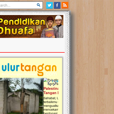
Previous slide
Next slide
tina Masih Berduka, Ayo Ulurkan
Open Donasi Wakaf Pembangu
n Bantu Mereka
Rumah Qur'an & TK Islam Terp
t, Ulurtangan mari kirimkan dukungan
Najjah di Jonggol
mu untuk warga Palestina di Gaza demi
tkan mereka menghadapi situasi
Saat ini, Ulurtangan bersama Yayasan 
am ini. Mari dukung mereka dengan
Najjahtul Islam Jonggol sedang merintis
si dengan cara:...
pembangunan Rumah Qur’an dan Tama