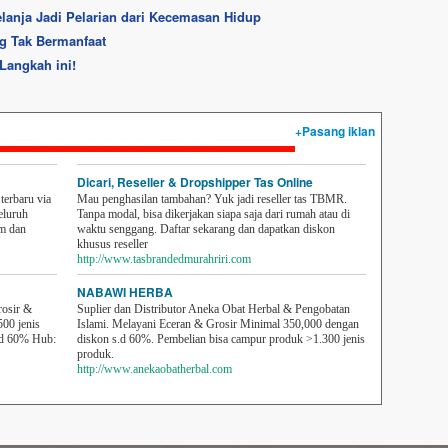
anja Jadi Pelarian dari Kecemasan Hidup
ng Tak Bermanfaat
Langkah ini!
+Pasang iklan
Dicari, Reseller & Dropshipper Tas Online
erbaru via
Mau penghasilan tambahan? Yuk jadi reseller tas TBMR.
eluruh
Tanpa modal, bisa dikerjakan siapa saja dari rumah atau di
em dan
waktu senggang. Daftar sekarang dan dapatkan diskon
khusus reseller
http://www.tasbrandedmurahriri.com
NABAWI HERBA
rosir &
Suplier dan Distributor Aneka Obat Herbal & Pengobatan
500 jenis
Islami. Melayani Eceran & Grosir Minimal 350,000 dengan
sd 60% Hub:
diskon s.d 60%. Pembelian bisa campur produk >1.300 jenis
produk.
http://www.anekaobatherbal.com