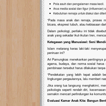
Pola asuh dan pengalaman masa kecil.
Arus media sosial dan figur (influencer) s
Kebutuhan remaja untuk diakui dan diter
“Pada masa anak dan remaja, proses men
bicara, ekspresi tubuh, atau kebiasaan dari
Dalam psikologi, perilaku ini tidak dise
anak yang sekadar ikut-ikutan tren, mencari
Ketegasan yang Manusiawi: Seni Mendid
Islam melarang keras laki-laki menyerupa
peniruan ini?
Ari Pamungkas menekankan pentingnya pera
agama, budaya, dan norma sosial harus 
pembinaan tersebut harus dilakukan tanpa h
“Pendekatan yang lebih tepat adalah b
lingkungan pergaulannya, lalu memberi nasi
Jika orang tua langsung menghakimi, me
psikologis seperti rendah diri, kecemasa
semakin mencari perlindungan ke komunit
Evaluasi Kamar Anak Kita: Bangun Ben