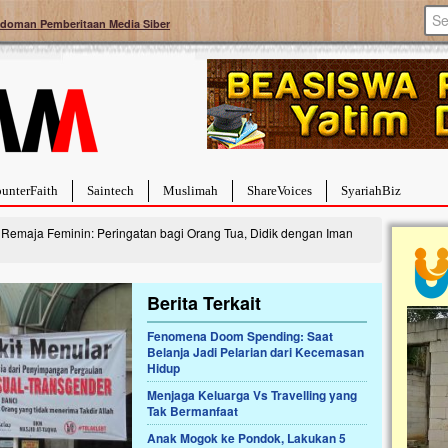
doman Pemberitaan Media Siber
unterFaith
Saintech
Muslimah
ShareVoices
SyariahBiz
n Remaja Feminin: Peringatan bagi Orang Tua, Didik dengan Iman
Berita Terkait
Fenomena Doom Spending: Saat
a Hebat Sembuh Dari
Pales
Belanja Jadi Pelarian dari Kecemasan
arah
Tanga
Hidup
dipenuhi dengan
Sahaba
Menjaga Keluarga Vs Travelling yang
erat. Meskipun baru
terbaik
Tak Bermanfaat
ayi yang imut ini harus
mengua
g dahsyat, yaitu tumor
mencek
Anak Mogok ke Pondok, Lakukan 5
an...
berdona