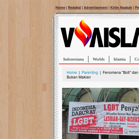
|
|
|
|
Home
Redaksi
Advertisement
Kirim Naskah
Pe
Indonesiana
Worlds
Islamia
Co
Home
|
Parenting
| Fenomena ''Boti'' da
Bukan Makian
Bantu Naura, Balit
Tumor Pembuluh D
Hidup Naura Salsabila 
rintangan yang sangat b
berusia sepuluh bulan, b
menghadapi penyakit yan
pembuluh darah berukur