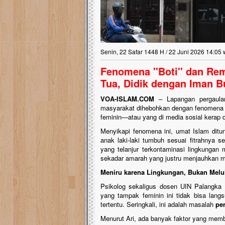
Senin, 22 Safar 1448 H / 22 Juni 2026 14:05 
Fenomena ''Boti'' dan Re
Tua, Didik dengan Iman 
VOA-ISLAM.COM
– Lapangan pergaulan 
masyarakat dihebohkan dengan fenomena an
feminin—atau yang di media sosial kerap dij
Menyikapi fenomena ini, umat Islam ditunt
anak laki-laki tumbuh sesuai fitrahnya s
yang telanjur terkontaminasi lingkungan
sekadar amarah yang justru menjauhkan m
Meniru karena Lingkungan, Bukan Melu
Psikolog sekaligus dosen UIN Palangka
yang tampak feminin ini tidak bisa lang
tertentu. Seringkali, ini adalah masalah
pe
Menurut Ari, ada banyak faktor yang membe