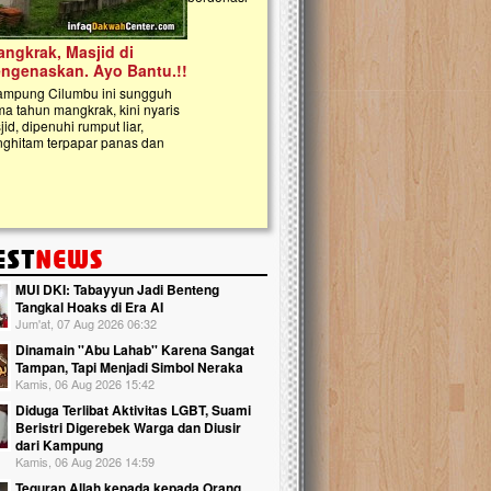
kanak Islam Terpadu (TKIT) An Najjah d
Gedung Majelis Taklim di Jonggol,...
MUI DKI: Tabayyun Jadi Benteng
Tangkal Hoaks di Era AI
Jum'at, 07 Aug 2026 06:32
Dinamain ''Abu Lahab'' Karena Sangat
Tampan, Tapi Menjadi Simbol Neraka
Kamis, 06 Aug 2026 15:42
Diduga Terlibat Aktivitas LGBT, Suami
Beristri Digerebek Warga dan Diusir
dari Kampung
Kamis, 06 Aug 2026 14:59
Teguran Allah kepada kepada Orang