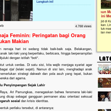
Langkah ini!
Lima Tahun Mangkrak, Masjid di
Pelosok ini Mengenaskan. Ayo Bantu.!!
Nasib masjid di Kampung Cilumbu ini sungguh
mengenaskan. Lima tahun mangkrak, kini nyaris
wib
4.768 views
tak berbentuk masjid, dipenuhi rumput liar,
berlumut, dan menghitam terpapar panas dan
maja Feminin: Peringatan bagi Orang
hujan....
Bukan Makian
remaja hari ini sedang tidak baik-baik saja. Belakangan,
ak laki-laki yang berperilaku, berbicara, hingga berpenampilan
uluki dengan istilah "boti".
ut untuk cerdas. Di satu sisi, kita wajib menjaga syariat agar
ebagai
rijal
(lelaki sejati). Namun di sisi lain, menghadapi anak
 memerlukan strategi dakwah dan pola asuh yang tepat, bukan
ereka dari agama.
lu Penyimpangan Sejak Lahir
 Raya, Ari Pamungkas, menegaskan bahwa fenomena laki-laki
sung dicap sebagai gangguan permanen atau orientasi seksual
ngaruh sosial
dan krisis identitas.
ntuk perilaku tersebut, di antaranya: