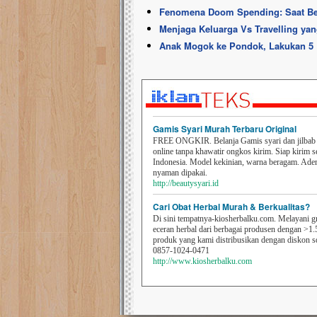
Fenomena Doom Spending: Saat Bel
Menjaga Keluarga Vs Travelling ya
Anak Mogok ke Pondok, Lakukan 5 
Gamis Syari Murah Terbaru Original
FREE ONGKIR. Belanja Gamis syari dan jilbab t
online tanpa khawatir ongkos kirim. Siap kirim s
Indonesia. Model kekinian, warna beragam. Ad
nyaman dipakai.
http://beautysyari.id
Cari Obat Herbal Murah & Berkualitas?
Di sini tempatnya-kiosherbalku.com. Melayani g
eceran herbal dari berbagai produsen dengan >1.
produk yang kami distribusikan dengan diskon 
0857-1024-0471
http://www.kiosherbalku.com