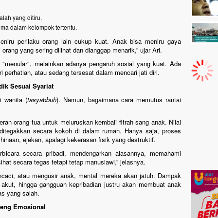
alah yang ditiru.
ima dalam kelompok tertentu.
iru perilaku orang lain cukup kuat. Anak bisa meniru gaya
 orang yang sering dilihat dan dianggap menarik,” ujar Ari.
but "menular", melainkan adanya pengaruh sosial yang kuat. Ada
 perhatian, atau sedang tersesat dalam mencari jati diri.
ik Sesuai Syariat
i wanita (
tasyabbuh
). Namun, bagaimana cara memutus rantai
n orang tua untuk meluruskan kembali fitrah sang anak. Nilai
ditegakkan secara kokoh di dalam rumah. Hanya saja, proses
inaan, ejekan, apalagi kekerasan fisik yang destruktif.
erbicara secara pribadi, mendengarkan alasannya, memahami
hat secara tegas tetapi tetap manusiawi,” jelasnya.
ncaci, atau mengusir anak, mental mereka akan jatuh. Dampak
n akut, hingga gangguan kepribadian justru akan membuat anak
as yang salah.
teng Emosional