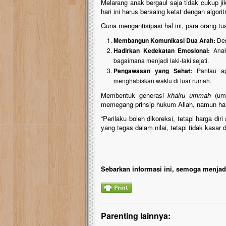
Melarang anak bergaul saja tidak cukup j
hari ini harus bersaing ketat dengan algo
Guna mengantisipasi hal ini, para orang tu
Membangun Komunikasi Dua Arah:
Den
Hadirkan Kedekatan Emosional:
Anak 
bagaimana menjadi laki-laki sejati.
Pengawasan yang Sehat:
Pantau ap
menghabiskan waktu di luar rumah.
Membentuk generasi
khairu ummah
(uma
memegang prinsip hukum Allah, namun ha
“Perilaku boleh dikoreksi, tetapi harga di
yang tegas dalam nilai, tetapi tidak kasa
Sebarkan informasi ini, semoga menjadi
Parenting lainnya: