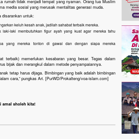
ika rumah tidak menjadi tempat yang nyaman. Orang tua Muslim
ritma media sosial yang merusak mentalitas generasi muda.
a disarankan untuk:
garkan keluh kesah anak, jadilah sahabat terbaik mereka.
laki-laki membutuhkan figur ayah yang kuat agar mereka tahu
a yang mereka tonton di gawai dan dengan siapa mereka
t terbaik) memerlukan kesabaran yang besar. Tegas dalam
rus bijak dan merangkul dalam metode penyampaiannya.
ri anak tetap harus dijaga. Bimbingan yang baik adalah bimbingan
r dalam cara,” pungkas Ari. [PurWD/Prokalteng/voa-islam.com]
 amal sholeh kita!