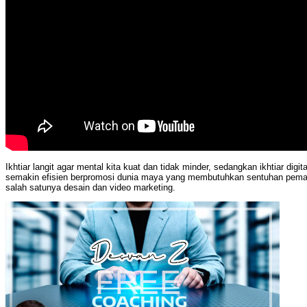
Ikhtiar langit agar mental kita kuat dan tidak minder, sedangkan ikhtiar digit
semakin efisien berpromosi dunia maya yang membutuhkan sentuhan pema
salah satunya desain dan video marketing.