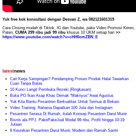
Yuk free kok konsultasi dengan Desvan Z, wa 082121601319
Cara Closing mudah di Tiktok, IG dan Youtube, pake Video Promosi Keren,
Paten,
CUMA 299 ribu jadi 99 ribu
khusus 10 UKM setiap hari
>>
https://www.youtube.com/watch?v=cHH0omZBN_E
latest
news
Cari Kerja Sampingan? Pendamping Proses Produk Halal Tawarkan
Cuan Tanpa Batas
10 Kunci Langit Pembuka Rezeki (Ringkasan)
Buka PO Ikan Asap Khas Demak ''Maknyus'' Awal Agustus
Yuk Kita Bantu Pesantren Berkualitas Untuk Semua di Bekasi
Video Training: Rahasia Dapatkan 100 Juta dari Instagram
Pesantren Serasa Di Rumah, itulah Konsep Pesantren Darul Munir
Bisnis ala PPJ, PakePakeJual Modal 99 ribu, Profit hingga 10-19
Jutaan
8 Keunikan Pesantren Darul Munir, Modern dan Ramah Santri