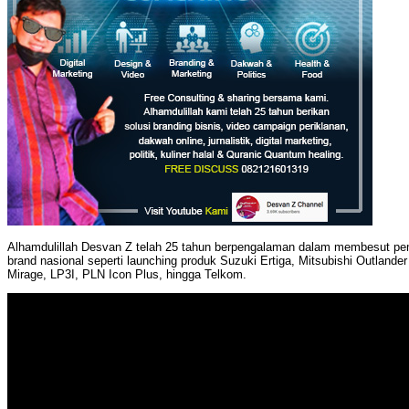
Alhamdulillah Desvan Z telah 25 tahun berpengalaman dalam membesut pema
brand nasional seperti launching produk Suzuki Ertiga, Mitsubishi Outlander
Mirage, LP3I, PLN Icon Plus, hingga Telkom.