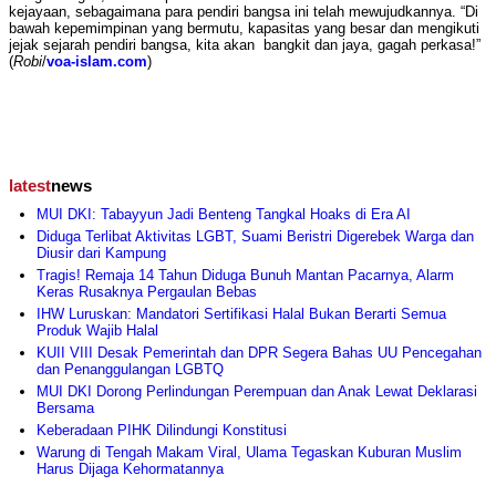
kejayaan, sebagaimana para pendiri bangsa ini telah mewujudkannya. “Di
bawah kepemimpinan yang bermutu, kapasitas yang besar dan mengikuti
jejak sejarah pendiri bangsa, kita akan bangkit dan jaya, gagah perkasa!”
(
Robi
/
voa-islam.com
)
latest
news
MUI DKI: Tabayyun Jadi Benteng Tangkal Hoaks di Era AI
Diduga Terlibat Aktivitas LGBT, Suami Beristri Digerebek Warga dan
Diusir dari Kampung
Tragis! Remaja 14 Tahun Diduga Bunuh Mantan Pacarnya, Alarm
Keras Rusaknya Pergaulan Bebas
IHW Luruskan: Mandatori Sertifikasi Halal Bukan Berarti Semua
Produk Wajib Halal
KUII VIII Desak Pemerintah dan DPR Segera Bahas UU Pencegahan
dan Penanggulangan LGBTQ
MUI DKI Dorong Perlindungan Perempuan dan Anak Lewat Deklarasi
Bersama
Keberadaan PIHK Dilindungi Konstitusi
Warung di Tengah Makam Viral, Ulama Tegaskan Kuburan Muslim
Harus Dijaga Kehormatannya