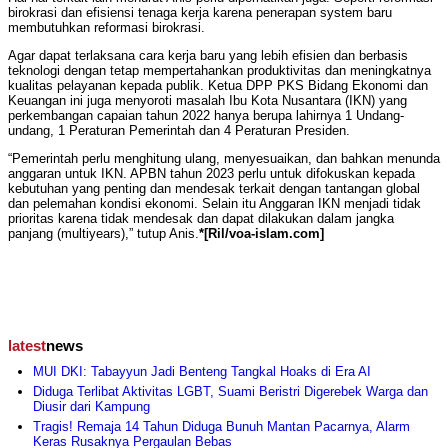
birokrasi dan efisiensi tenaga kerja karena penerapan system baru
membutuhkan reformasi birokrasi.
Agar dapat terlaksana cara kerja baru yang lebih efisien dan berbasis
teknologi dengan tetap mempertahankan produktivitas dan meningkatnya
kualitas pelayanan kepada publik. Ketua DPP PKS Bidang Ekonomi dan
Keuangan ini juga menyoroti masalah Ibu Kota Nusantara (IKN) yang
perkembangan capaian tahun 2022 hanya berupa lahirnya 1 Undang-
undang, 1 Peraturan Pemerintah dan 4 Peraturan Presiden.
“Pemerintah perlu menghitung ulang, menyesuaikan, dan bahkan menunda
anggaran untuk IKN. APBN tahun 2023 perlu untuk difokuskan kepada
kebutuhan yang penting dan mendesak terkait dengan tantangan global
dan pelemahan kondisi ekonomi. Selain itu Anggaran IKN menjadi tidak
prioritas karena tidak mendesak dan dapat dilakukan dalam jangka
panjang (multiyears),” tutup Anis.
*[Ril/voa-islam.com]
latest
news
MUI DKI: Tabayyun Jadi Benteng Tangkal Hoaks di Era AI
Diduga Terlibat Aktivitas LGBT, Suami Beristri Digerebek Warga dan
Diusir dari Kampung
Tragis! Remaja 14 Tahun Diduga Bunuh Mantan Pacarnya, Alarm
Keras Rusaknya Pergaulan Bebas