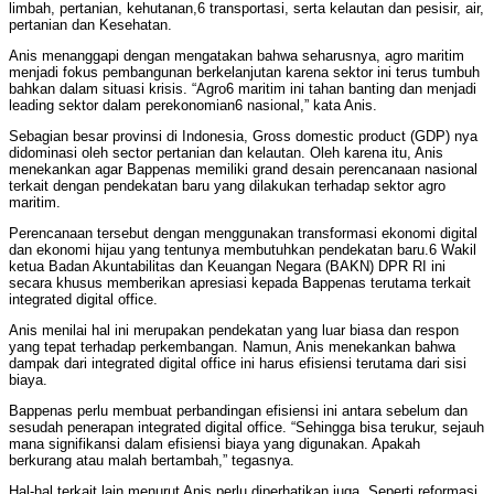
limbah, pertanian, kehutanan,6 transportasi, serta kelautan dan pesisir, air,
pertanian dan Kesehatan.
Anis menanggapi dengan mengatakan bahwa seharusnya, agro maritim
menjadi fokus pembangunan berkelanjutan karena sektor ini terus tumbuh
bahkan dalam situasi krisis. “Agro6 maritim ini tahan banting dan menjadi
leading sektor dalam perekonomian6 nasional,” kata Anis.
Sebagian besar provinsi di Indonesia, Gross domestic product (GDP) nya
didominasi oleh sector pertanian dan kelautan. Oleh karena itu, Anis
menekankan agar Bappenas memiliki grand desain perencanaan nasional
terkait dengan pendekatan baru yang dilakukan terhadap sektor agro
maritim.
Perencanaan tersebut dengan menggunakan transformasi ekonomi digital
dan ekonomi hijau yang tentunya membutuhkan pendekatan baru.6 Wakil
ketua Badan Akuntabilitas dan Keuangan Negara (BAKN) DPR RI ini
secara khusus memberikan apresiasi kepada Bappenas terutama terkait
integrated digital office.
Anis menilai hal ini merupakan pendekatan yang luar biasa dan respon
yang tepat terhadap perkembangan. Namun, Anis menekankan bahwa
dampak dari integrated digital office ini harus efisiensi terutama dari sisi
biaya.
Bappenas perlu membuat perbandingan efisiensi ini antara sebelum dan
sesudah penerapan integrated digital office. “Sehingga bisa terukur, sejauh
mana signifikansi dalam efisiensi biaya yang digunakan. Apakah
berkurang atau malah bertambah,” tegasnya.
Hal-hal terkait lain menurut Anis perlu diperhatikan juga. Seperti reformasi