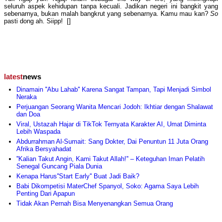
seluruh aspek kehidupan tanpa kecuali. Jadikan negeri ini bangkit yang
sebenarnya, bukan malah bangkrut yang sebenarnya. Kamu mau kan?
So
pasti dong ah. Siipp! []
latest
news
Dinamain ''Abu Lahab'' Karena Sangat Tampan, Tapi Menjadi Simbol
Neraka
Perjuangan Seorang Wanita Mencari Jodoh: Ikhtiar dengan Shalawat
dan Doa
Viral, Ustazah Hajar di TikTok Ternyata Karakter AI, Umat Diminta
Lebih Waspada
Abdurrahman Al-Sumait: Sang Dokter, Dai Penuntun 11 Juta Orang
Afrika Bersyahadat
''Kalian Takut Angin, Kami Takut Allah!'' – Keteguhan Iman Pelatih
Senegal Guncang Piala Dunia
Kenapa Harus''Start Early'' Buat Jadi Baik?
Babi Dikompetisi MaterChef Spanyol, Soko: Agama Saya Lebih
Penting Dari Apapun
Tidak Akan Pernah Bisa Menyenangkan Semua Orang