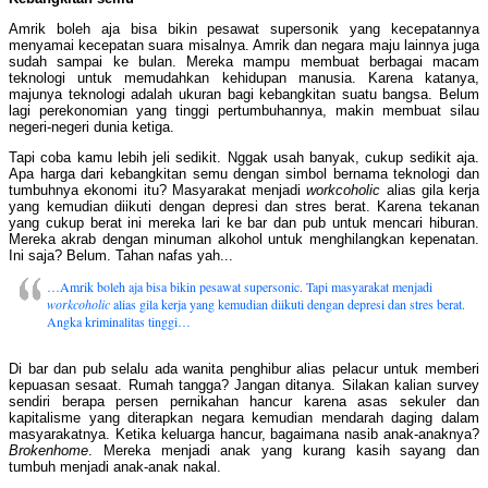
Amrik boleh aja bisa bikin pesawat supersonik yang kecepatannya
menyamai kecepatan suara misalnya. Amrik dan negara maju lainnya juga
sudah sampai ke bulan. Mereka mampu membuat berbagai macam
teknologi untuk memudahkan kehidupan manusia. Karena katanya,
majunya teknologi adalah ukuran bagi kebangkitan suatu bangsa. Belum
lagi perekonomian yang tinggi pertumbuhannya, makin membuat silau
negeri-negeri dunia ketiga.
Tapi coba kamu lebih jeli sedikit. Nggak usah banyak, cukup sedikit aja.
Apa harga dari kebangkitan semu dengan simbol bernama teknologi dan
tumbuhnya ekonomi itu? Masyarakat menjadi
workcoholic
alias gila kerja
yang kemudian diikuti dengan depresi dan stres berat. Karena tekanan
yang cukup berat ini mereka lari ke bar dan pub untuk mencari hiburan.
Mereka akrab dengan minuman alkohol untuk menghilangkan kepenatan.
Ini saja? Belum. Tahan nafas yah...
…Amrik boleh aja bisa bikin pesawat supersonic. Tapi masyarakat menjadi
workcoholic
alias gila kerja yang kemudian diikuti dengan depresi dan stres berat.
Angka kriminalitas tinggi…
Di bar dan pub selalu ada wanita penghibur alias pelacur untuk memberi
kepuasan sesaat. Rumah tangga? Jangan ditanya. Silakan kalian survey
sendiri berapa persen pernikahan hancur karena asas sekuler dan
kapitalisme yang diterapkan negara kemudian mendarah daging dalam
masyarakatnya. Ketika keluarga hancur, bagaimana nasib anak-anaknya?
Brokenhome
. Mereka menjadi anak yang kurang kasih sayang dan
tumbuh menjadi anak-anak nakal.