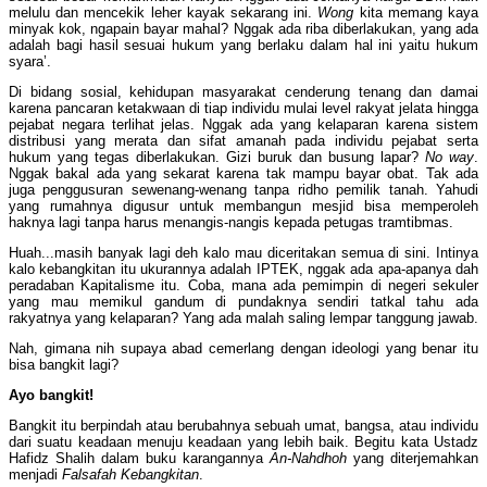
melulu dan mencekik leher kayak sekarang ini.
Wong
kita memang kaya
minyak kok, ngapain bayar mahal? Nggak ada riba diberlakukan, yang ada
adalah bagi hasil sesuai hukum yang berlaku dalam hal ini yaitu hukum
syara’.
Di bidang sosial, kehidupan masyarakat cenderung tenang dan damai
karena pancaran ketakwaan di tiap individu mulai level rakyat jelata hingga
pejabat negara terlihat jelas. Nggak ada yang kelaparan karena sistem
distribusi yang merata dan sifat amanah pada individu pejabat serta
hukum yang tegas diberlakukan. Gizi buruk dan busung lapar?
No way
.
Nggak bakal ada yang sekarat karena tak mampu bayar obat. Tak ada
juga penggusuran sewenang-wenang tanpa ridho pemilik tanah. Yahudi
yang rumahnya digusur untuk membangun mesjid bisa memperoleh
haknya lagi tanpa harus menangis-nangis kepada petugas tramtibmas.
Huah...masih banyak lagi deh kalo mau diceritakan semua di sini. Intinya
kalo kebangkitan itu ukurannya adalah IPTEK, nggak ada apa-apanya dah
peradaban Kapitalisme itu. Coba, mana ada pemimpin di negeri sekuler
yang mau memikul gandum di pundaknya sendiri tatkal tahu ada
rakyatnya yang kelaparan? Yang ada malah saling lempar tanggung jawab.
Nah, gimana nih supaya abad cemerlang dengan ideologi yang benar itu
bisa bangkit lagi?
Ayo bangkit!
Bangkit itu berpindah atau berubahnya sebuah umat, bangsa, atau individu
dari suatu keadaan menuju keadaan yang lebih baik. Begitu kata Ustadz
Hafidz Shalih dalam buku karangannya
An-Nahdhoh
yang diterjemahkan
menjadi
Falsafah Kebangkitan
.