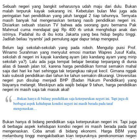
Sebuah negeri yang bangkit seharusnya udah maju dari dulu. Bukan
malah terpuruk kayak sekarang ini. Kebetulan bulan Mei juga ada
peringatan hari pendidikan yang jatuh tanggal 2 tiap tahunnya. Ternyata
masih banyak hal mengenaskan tentang nasib pendidikan negeri ini.
Disiarkan sebuah stasiun TV bahwa ada seorang guru bernama Pak
Mahmud cuma mendapat gaji Rp 400 rb untuk menghidupi anak dan
istrinya. Padahal itu di ibu kota Jakarta yang bea hidup begitu tinggi.
Jadilah beliau ‘nyambi’ jadi pemulung agar dapur tetap mengepul.
Belum lagi sekolah-sekolah yang pada roboh. Mengutip puisi Prof.
Winarno Surahman yang menyulut emosi mantan Wapres Jusuf Kalla,
sekolah di negeri ini kayak kandang ayam (ato kandang ayam yang mirip
sekolah ya?). Lalu ada juga tempat belajar beratap terpanjang di dunia
alias di bawah jalan tol, karena harga pendidikan formal semakin mahal
saja dari hari ke hari sehingga tak terjangkau rakyat kecil. Gimana nggak
kalo subsidi pendidikan dari tahun ke tahun semakin dikurangi. Universitas
negeri pun disulap menjadi BHP (Badan Hukum Pendidikan) yang
biayanya melangit. Meskipun ada wajib belajar 9 tahun, harga pendidikan
negeri ini masih saja tak masuk akal!
…Bukan hanya di bidang pendidikan saja keterpurukan negeri ini. Tapi juga di
berbagai aspek kehidupan kondisi negeri ini masih berada pada taraf
mengenaskan…
Bukan hanya di bidang pendidikan saja keterpurukan negeri ini. Tapi juga
di berbagai aspek kehidupan kondisi negeri ini masih berada pada taraf
mengenaskan. Coba amati di bidang ekonomi. Harga BBM yang
melambung tinggi mengakibatkan kian terpuruknya perekonomian negeri