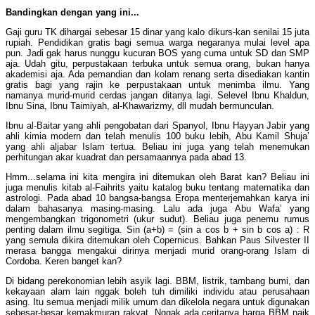
Bandingkan dengan yang ini...
Gaji guru TK dihargai sebesar 15 dinar yang kalo dikurs-kan senilai 15 juta
rupiah. Pendidikan gratis bagi semua warga negaranya mulai level apa
pun. Jadi gak harus nunggu kucuran BOS yang cuma untuk SD dan SMP
aja. Udah gitu, perpustakaan terbuka untuk semua orang, bukan hanya
akademisi aja. Ada pemandian dan kolam renang serta disediakan kantin
gratis bagi yang rajin ke perpustakaan untuk menimba ilmu. Yang
namanya murid-murid cerdas jangan ditanya lagi. Selevel Ibnu Khaldun,
Ibnu Sina, Ibnu Taimiyah, al-Khawarizmy, dll mudah bermunculan.
Ibnu al-Baitar yang ahli pengobatan dari Spanyol, Ibnu Hayyan Jabir yang
ahli kimia modern dan telah menulis 100 buku lebih, Abu Kamil Shuja’
yang ahli aljabar Islam tertua. Beliau ini juga yang telah menemukan
perhitungan akar kuadrat dan persamaannya pada abad 13.
Hmm...selama ini kita mengira ini ditemukan oleh Barat kan? Beliau ini
juga menulis kitab al-Faihrits yaitu katalog buku tentang matematika dan
astrologi. Pada abad 10 bangsa-bangsa Eropa menterjemahkan karya ini
dalam bahasanya masing-masing. Lalu ada juga Abu Wafa’ yang
mengembangkan trigonometri (ukur sudut). Beliau juga penemu rumus
penting dalam ilmu segitiga. Sin (a+b) = (sin a cos b + sin b cos a) : R
yang semula dikira ditemukan oleh Copernicus. Bahkan Paus Silvester II
merasa bangga mengakui dirinya menjadi murid orang-orang Islam di
Cordoba. Keren banget kan?
Di bidang perekonomian lebih asyik lagi. BBM, listrik, tambang bumi, dan
kekayaan alam lain nggak boleh tuh dimiliki individu atau perusahaan
asing. Itu semua menjadi milik umum dan dikelola negara untuk digunakan
sebesar-besar kemakmuran rakyat. Nggak ada ceritanya harga BBM naik