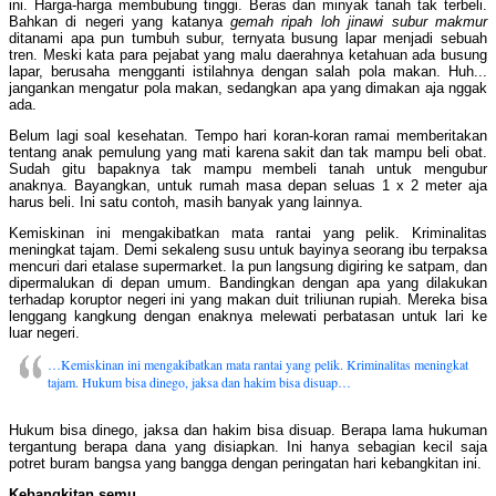
ini. Harga-harga membubung tinggi. Beras dan minyak tanah tak terbeli.
Bahkan di negeri yang katanya
gemah ripah loh jinawi subur makmur
ditanami apa pun tumbuh subur, ternyata busung lapar menjadi sebuah
tren. Meski kata para pejabat yang malu daerahnya ketahuan ada busung
lapar, berusaha mengganti istilahnya dengan salah pola makan. Huh...
jangankan mengatur pola makan, sedangkan apa yang dimakan aja nggak
ada.
Belum lagi soal kesehatan. Tempo hari koran-koran ramai memberitakan
tentang anak pemulung yang mati karena sakit dan tak mampu beli obat.
Sudah gitu bapaknya tak mampu membeli tanah untuk mengubur
anaknya. Bayangkan, untuk rumah masa depan seluas 1 x 2 meter aja
harus beli. Ini satu contoh, masih banyak yang lainnya.
Kemiskinan ini mengakibatkan mata rantai yang pelik. Kriminalitas
meningkat tajam. Demi sekaleng susu untuk bayinya seorang ibu terpaksa
mencuri dari etalase supermarket. Ia pun langsung digiring ke satpam, dan
dipermalukan di depan umum. Bandingkan dengan apa yang dilakukan
terhadap koruptor negeri ini yang makan duit triliunan rupiah. Mereka bisa
lenggang kangkung dengan enaknya melewati perbatasan untuk lari ke
luar negeri.
…Kemiskinan ini mengakibatkan mata rantai yang pelik. Kriminalitas meningkat
tajam. Hukum bisa dinego, jaksa dan hakim bisa disuap…
Hukum bisa dinego, jaksa dan hakim bisa disuap. Berapa lama hukuman
tergantung berapa dana yang disiapkan. Ini hanya sebagian kecil saja
potret buram bangsa yang bangga dengan peringatan hari kebangkitan ini.
Kebangkitan semu