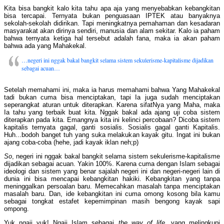
Kita bisa bangkit kalo kita tahu apa aja yang menyebabkan kebangkitan
bisa tercapai. Ternyata bukan penguasaan IPTEK atau banyaknya
sekolah-sekolah didirikan. Tapi meningkatnya pemahaman dan kesadaran
masyarakat akan dirinya sendiri, manusia dan alam sekitar. Kalo ia paham
bahwa ternyata ketiga hal tersebut adalah fana, maka ia akan paham
bahwa ada yang Mahakekal.
…negeri ini nggak bakal bangkit selama sistem sekulerisme-kapitalisme dijadikan
sebagai acuan…
Setelah memahami ini, maka ia harus memahami bahwa Yang Mahakekal
tadi bukan cuma bisa menciptakan, tapi Ia juga sudah menciptakan
seperangkat aturan untuk diterapkan. Karena sifatNya yang Maha, maka
Ia tahu yang terbaik buat kita. Nggak bakal ada ajang uji coba sistem
diterapkan pada kita. Emangnya kita ini kelinci percobaan? Dicoba sistem
kapitalis ternyata gagal, ganti sosialis. Sosialis gagal ganti Kapitalis.
Huh...bodoh banget tuh yang suka melakukan kayak gitu. Ingat ini bukan
ajang coba-coba (hehe, jadi kayak iklan neh;p)
So
, negeri ini nggak bakal bangkit selama sistem sekulerisme-kapitalisme
dijadikan sebagai acuan. Yakin 100%. Karena cuma dengan Islam sebagai
ideologi dan sistem yang benar sajalah negeri ini dan negeri-negeri lain di
dunia ini bisa mencapai kebangkitan hakiki. Kebangkitan yang tanpa
meninggalkan persoalan baru. Memecahkan masalah tanpa menciptakan
masalah baru. Dan, ide kebangkitan ini cuma omong kosong bila kamu
sebagai tongkat estafet kepemimpinan masih bengong kayak sapi
ompong.
Yuk ngaji yuk! Ngaji Islam sebagai
the way of life
, yang melingkupi