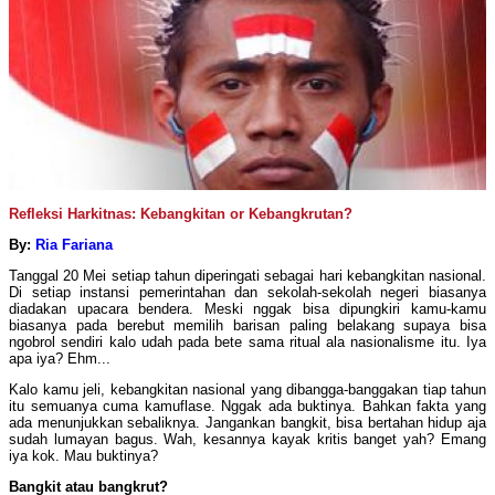
Refleksi Harkitnas: Kebangkitan or Kebangkrutan?
By:
Ria Fariana
Tanggal 20 Mei setiap tahun diperingati sebagai hari kebangkitan nasional.
Di setiap instansi pemerintahan dan sekolah-sekolah negeri biasanya
diadakan upacara bendera. Meski nggak bisa dipungkiri kamu-kamu
biasanya pada berebut memilih barisan paling belakang supaya bisa
ngobrol sendiri kalo udah pada bete sama ritual ala nasionalisme itu. Iya
apa iya? Ehm...
Kalo kamu jeli, kebangkitan nasional yang dibangga-banggakan tiap tahun
itu semuanya cuma kamuflase. Nggak ada buktinya. Bahkan fakta yang
ada menunjukkan sebaliknya. Jangankan bangkit, bisa bertahan hidup aja
sudah lumayan bagus. Wah, kesannya kayak kritis banget yah? Emang
iya kok. Mau buktinya?
Bangkit atau bangkrut?