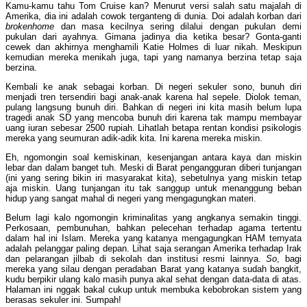
Kamu-kamu tahu Tom Cruise kan? Menurut versi salah satu majalah di
Amerika, dia ini adalah cowok terganteng di dunia. Doi adalah korban dari
brokenhome
dan masa kecilnya sering dilalui dengan pukulan demi
pukulan dari ayahnya. Gimana jadinya dia ketika besar? Gonta-ganti
cewek dan akhirnya menghamili Katie Holmes di luar nikah. Meskipun
kemudian mereka menikah juga, tapi yang namanya berzina tetap saja
berzina.
Kembali ke anak sebagai korban. Di negeri sekuler sono, bunuh diri
menjadi tren tersendiri bagi anak-anak karena hal sepele. Diolok teman,
pulang langsung bunuh diri. Bahkan di negeri ini kita masih belum lupa
tragedi anak SD yang mencoba bunuh diri karena tak mampu membayar
uang iuran sebesar 2500 rupiah. Lihatlah betapa rentan kondisi psikologis
mereka yang seumuran adik-adik kita. Ini karena mereka miskin.
Eh, ngomongin soal kemiskinan, kesenjangan antara kaya dan miskin
lebar dan dalam banget tuh. Meski di Barat pengangguran diberi tunjangan
(ini yang sering bikin iri masyarakat kita), sebetulnya yang miskin tetap
aja miskin. Uang tunjangan itu tak sanggup untuk menanggung beban
hidup yang sangat mahal di negeri yang mengagungkan materi.
Belum lagi kalo ngomongin kriminalitas yang angkanya semakin tinggi.
Perkosaan, pembunuhan, bahkan pelecehan terhadap agama tertentu
dalam hal ini Islam. Mereka yang katanya mengagungkan HAM ternyata
adalah pelanggar paling depan. Lihat saja serangan Amerika terhadap Irak
dan pelarangan jilbab di sekolah dan institusi resmi lainnya.
So
, bagi
mereka yang silau dengan peradaban Barat yang katanya sudah bangkit,
kudu berpikir ulang kalo masih punya akal sehat dengan data-data di atas.
Halaman ini nggak bakal cukup untuk membuka kebobrokan sistem yang
berasas sekuler ini. Sumpah!