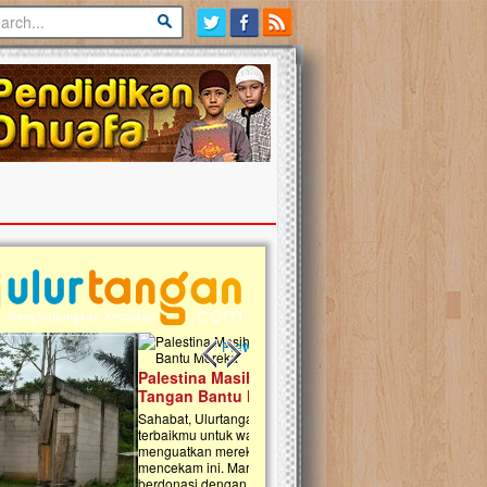
Previous slide
Next slide
tina Masih Berduka, Ayo Ulurkan
Open Donasi Wakaf Pembangu
n Bantu Mereka
Rumah Qur'an & TK Islam Terp
t, Ulurtangan mari kirimkan dukungan
Najjah di Jonggol
mu untuk warga Palestina di Gaza demi
tkan mereka menghadapi situasi
Saat ini, Ulurtangan bersama Yayasan 
am ini. Mari dukung mereka dengan
Najjahtul Islam Jonggol sedang merintis
si dengan cara:...
pembangunan Rumah Qur’an dan Tama