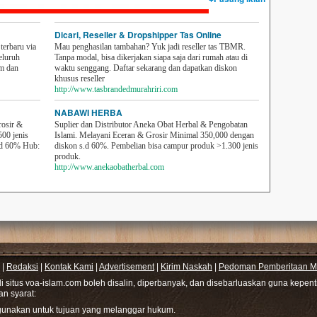
Dicari, Reseller & Dropshipper Tas Online
erbaru via
Mau penghasilan tambahan? Yuk jadi reseller tas TBMR.
eluruh
Tanpa modal, bisa dikerjakan siapa saja dari rumah atau di
em dan
waktu senggang. Daftar sekarang dan dapatkan diskon
khusus reseller
http://www.tasbrandedmurahriri.com
NABAWI HERBA
rosir &
Suplier dan Distributor Aneka Obat Herbal & Pengobatan
500 jenis
Islami. Melayani Eceran & Grosir Minimal 350,000 dengan
sd 60% Hub:
diskon s.d 60%. Pembelian bisa campur produk >1.300 jenis
produk.
http://www.anekaobatherbal.com
|
Redaksi
|
Kontak Kami
|
Advertisement
|
Kirim Naskah
|
Pedoman Pemberitaan Me
di situs voa-islam.com boleh disalin, diperbanyak, dan disebarluaskan guna kepe
gan syarat:
hgunakan untuk tujuan yang melanggar hukum.