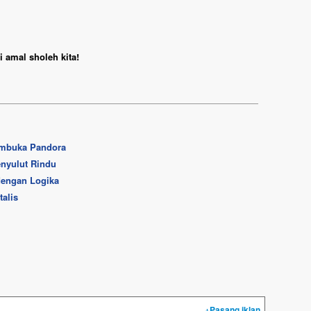
 amal sholeh kita!
Pembuka Pandora
enyulut Rindu
dengan Logika
talis
+Pasang iklan