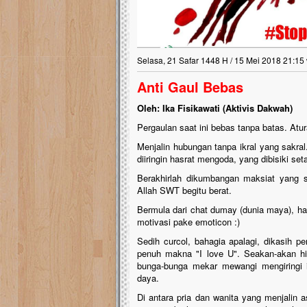
Selasa, 21 Safar 1448 H / 15 Mei 2018 21:15
Anti Gaul Bebas
Oleh: Ika Fisikawati (Aktivis Dakwah)
Pergaulan saat ini bebas tanpa batas. Atur
Menjalin hubungan tanpa ikral yang sakra
diiringin hasrat mengoda, yang dibisiki se
Berakhirlah dikumbangan maksiat yang s
Allah SWT begitu berat.
Bermula dari chat dumay (dunia maya), hay
motivasi pake emoticon :)
Sedih curcol, bahagia apalagi, dikasih pe
penuh makna "I love U". Seakan-akan hid
bunga-bunga mekar mewangi mengiringi 
daya.
Di antara pria dan wanita yang menjalin 