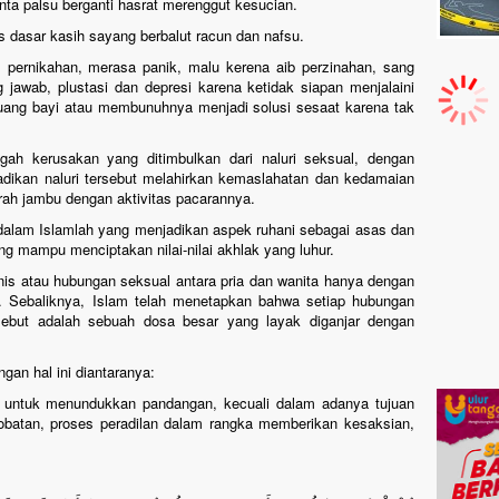
inta palsu berganti hasrat merenggut kesucian.
s dasar kasih sayang berbalut racun dan nafsu.
l pernikahan, merasa panik, malu kerena aib perzinahan, sang
jawab, plustasi dan depresi karena ketidak siapan menjalaini
uang bayi atau membunuhnya menjadi solusi sesaat karena tak
h kerusakan yang ditimbulkan dari naluri seksual, dengan
kan naluri tersebut melahirkan kemaslahatan dan kedamaian
rah jambu dengan aktivitas pacarannya.
dalam Islamlah yang menjadikan aspek ruhani sebagai asas dan
g mampu menciptakan nilai-nilai akhlak yang luhur.
is atau hubungan seksual antara pria dan wanita hanya dengan
 Sebaliknya, Islam telah menetapkan bahwa setiap hubungan
sebut adalah sebuah dosa besar yang layak diganjar dengan
an hal ini diantaranya:
a untuk menundukkan pandangan, kecuali dalam adanya tujuan
obatan, proses peradilan dalam rangka memberikan kesaksian,