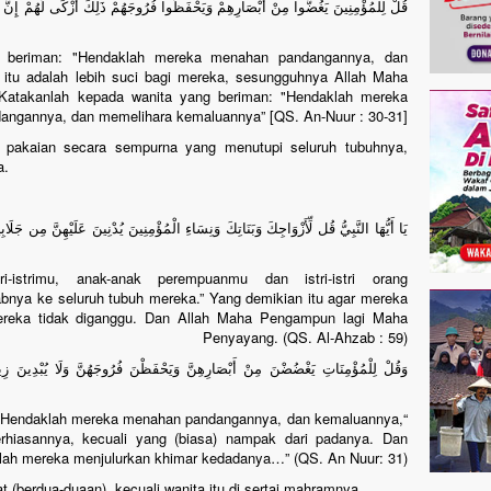
قُلْ لِلْمُؤْمِنِينَ يَغُضُّوا مِنْ أَبْصَارِهِمْ وَيَحْفَظُوا فُرُوجَهُمْ ذَلِكَ أَزْكَى لَهُمْ إِنَّ ا
ng beriman: "Hendaklah mereka menahan pandangannya, dan
itu adalah lebih suci bagi mereka, sesungguhnya Allah Maha
Katakanlah kepada wanita yang beriman: "Hendaklah mereka
ngannya, dan memelihara kemaluannya” [QS. An-Nuur : 30-31].
pakaian secara sempurna yang menutupi seluruh tubuhnya,
a.
يَا أَيُّهَا النَّبِيُّ قُل لِّأَزْوَاجِكَ وَبَنَاتِكَ وَنِسَاءِ الْمُؤْمِنِينَ يُدْنِينَ عَلَيْهِنَّ مِن جَلَابِي
-istrimu, anak-anak perempuanmu dan istri-istri orang
bnya ke seluruh tubuh mereka.” Yang demikian itu agar mereka
mereka tidak diganggu. Dan Allah Maha Pengampun lagi Maha
Penyayang. (QS. Al-Ahzab : 59)
وَقُلْ لِلْمُؤْمِنَاتِ يَغْضُضْنَ مِنْ أَبْصَارِهِنَّ وَيَحْفَظْنَ فُرُوجَهُنَّ وَلَا يُبْدِينَ زِينَت
: “Hendaklah mereka menahan pandangannya, dan kemaluannya,
hiasannya, kecuali yang (biasa) nampak dari padanya. Dan
lah mereka menjulurkan khimar kedadanya…” (QS. An Nuur: 31)
t (berdua-duaan), kecuali wanita itu di sertai mahramnya.