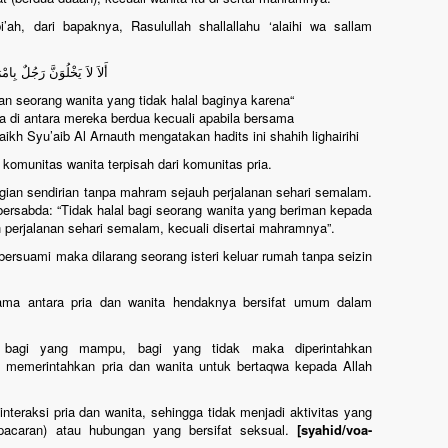
i’ah, dari bapaknya, Rasulullah shallallahu ‘alaihi wa sallam
أَلاَ لاَ يَخْلُوَنَّ رَجُلٌ بِامْ
gan seorang wanita yang tidak halal baginya karena
a di antara mereka berdua kecuali apabila bersama
h Syu’aib Al Arnauth mengatakan hadits ini shahih lighairihi).
omunitas wanita terpisah dari komunitas pria.
rgian sendirian tanpa mahram sejauh perjalanan sehari semalam.
bersabda: “Tidak halal bagi seorang wanita yang beriman kepada
h perjalanan sehari semalam, kecuali disertai mahramnya”.
ersuami maka dilarang seorang isteri keluar rumah tanpa seizin
ama antara pria dan wanita hendaknya bersifat umum dalam
 bagi yang mampu, bagi yang tidak maka diperintahkan
am memerintahkan pria dan wanita untuk bertaqwa kepada Allah
teraksi pria dan wanita, sehingga tidak menjadi aktivitas yang
pacaran) atau hubungan yang bersifat seksual.
[syahid/voa-