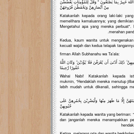
للَّهَ خَبِيرٌ بِمَا يَصْنَعُونَ * وَقُلْ لِلْمُؤْمِنَاتِ يَغْضُضْنَ
مِنْ أَبْصَارِهِنَّ وَيَحْفَظْنَ فُرُوجَهُنَّ
Katakanlah kepada orang laki-laki ya
memelihara kemaluannya; yang demikian 
Mengetahui apa yang mereka perbuat". 
menahan panda
Kedua, kaum wanita untuk mengenakan 
kecuali wajah dan kedua telapak tanganny
firman Allah Subhanahu wa Ta’ala:
بِهِنَّ ۚ ذَٰلِكَ أَدْنَىٰ أَن يُعْرَفْنَ فَلَا يُؤْذَيْنَ ۗ وَكَانَ اللَّهُ
غَفُورًا رَّحِيمًا
Wahai Nabi! Katakanlah kepada istri
mukmin, “Hendaklah mereka menutup jilba
lebih mudah untuk dikenali, sehingga 
َهُنَّ إِلَّا مَا ظَهَرَ مِنْهَا وَلْيَضْرِبْنَ بِخُمُرِهِنَّ عَلَى
جُيُوبِهِنَّ
“Katakanlah kepada wanita yang beriman
dan janganlah mereka menampakkan per
hendak
Ketiga, melarang pria dan wanita berkholwa