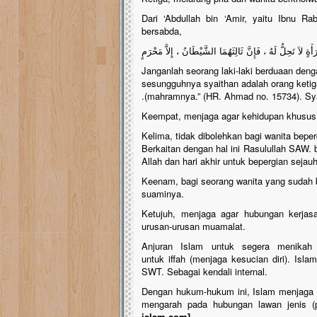
Dari ‘Abdullah bin ‘Amir, yaitu Ibnu Rab
bersabda,
رَأَةٍ لاَ تَحِلُّ لَهُ ، فَإِنَّ ثَالِثَهُمَا الشَّيْطَانُ ، إِلاَّ مَحْرَمٍ
“Janganlah seorang laki-laki berduaan den
sesungguhnya syaithan adalah orang ketig
mahramnya.” (HR. Ahmad no. 15734). Syaik
Keempat, menjaga agar kehidupan khusus k
Kelima, tidak dibolehkan bagi wanita bepe
Berkaitan dengan hal ini Rasulullah SAW. 
Allah dan hari akhir untuk bepergian sejau
Keenam, bagi seorang wanita yang sudah b
suaminya.
Ketujuh, menjaga agar hubungan kerjas
urusan-urusan muamalat.
Anjuran Islam untuk segera menikah
untuk iffah (menjaga kesucian diri). Isl
SWT. Sebagai kendali internal.
Dengan hukum-hukum ini, Islam menjaga in
mengarah pada hubungan lawan jenis (
islam.com]