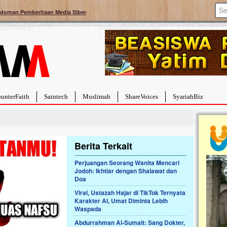
doman Pemberitaan Media Siber
unterFaith
Saintech
Muslimah
ShareVoices
SyariahBiz
Berita Terkait
Perjuangan Seorang Wanita Mencari
Jodoh: Ikhtiar dengan Shalawat dan
a Hebat Sembuh Dari
Pales
Doa
arah
Tanga
Viral, Ustazah Hajar di TikTok Ternyata
dipenuhi dengan
Sahaba
Karakter AI, Umat Diminta Lebih
erat. Meskipun baru
terbaik
Waspada
ayi yang imut ini harus
mengua
g dahsyat, yaitu tumor
mencek
Abdurrahman Al-Sumait: Sang Dokter,
an...
berdona