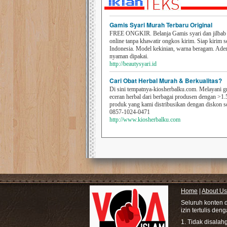
Gamis Syari Murah Terbaru Original
FREE ONGKIR. Belanja Gamis syari dan jilbab t
online tanpa khawatir ongkos kirim. Siap kirim s
Indonesia. Model kekinian, warna beragam. Ad
nyaman dipakai.
http://beautysyari.id
Cari Obat Herbal Murah & Berkualitas?
Di sini tempatnya-kiosherbalku.com. Melayani g
eceran herbal dari berbagai produsen dengan >1.
produk yang kami distribusikan dengan diskon 
0857-1024-0471
http://www.kiosherbalku.com
Home
|
About Us
Seluruh konten 
izin tertulis den
1. Tidak disala