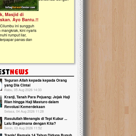
kanak Islam Terpadu (TKIT) An Najjah d
Gedung Majelis Taklim di Jonggol,...
Teguran Allah kepada kepada Orang
yang Dia Cintai
Rabu, 05 Aug 2026 14:33
Kranji, Tanah Para Pejuang: Jejak Haji
Rian hingga Haji Masturo dalam
Revolusi Kemerdekaan
Selasa, 04 Aug 2026 11:28
Rasulullah Menangis di Tepi Kubur ...
Lalu Bagaimana dengan Kita?
Senin, 03 Aug 2026 11:52
Tragis! Remaja 14 Tahun Diduga Bunuh