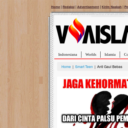
|
|
|
|
Home
Redaksi
Advertisement
Kirim Naskah
Pe
Indonesiana
Worlds
Islamia
Co
Home
|
Smart Teen
| Anti Gaul Bebas
Bantu Naura, Balit
Tumor Pembuluh D
Hidup Naura Salsabila 
rintangan yang sangat b
berusia sepuluh bulan, b
menghadapi penyakit yan
pembuluh darah berukur