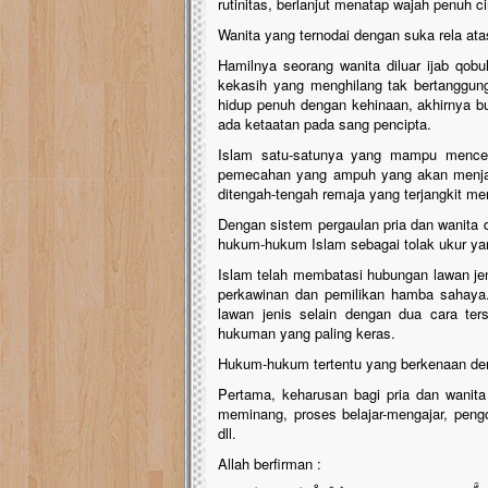
rutinitas, berlanjut menatap wajah penuh c
Wanita yang ternodai dengan suka rela ata
Hamilnya seorang wanita diluar ijab qobu
kekasih yang menghilang tak bertanggung 
hidup penuh dengan kehinaan, akhirnya b
ada ketaatan pada sang pencipta.
Islam satu-satunya yang mampu mencega
pemecahan yang ampuh yang akan menjadi
ditengah-tengah remaja yang terjangkit me
Dengan sistem pergaulan pria dan wanita 
hukum-hukum Islam sebagai tolak ukur yan
Islam telah membatasi hubungan lawan jen
perkawinan dan pemilikan hamba sahaya.
lawan jenis selain dengan dua cara ter
hukuman yang paling keras.
Hukum-hukum tertentu yang berkenaan deng
Pertama, keharusan bagi pria dan wanit
meminang, proses belajar-mengajar, peng
dll.
Allah berfirman :