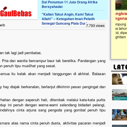
Dai Penuntun 11 Juta Orang Afrika
Bersyahadat
Lima Tahun Mangkrak, Masjid di
''Kalian Takut Angin, Kami Takut
Pelosok ini Mengenaskan. Ayo Bantu.!!
Allah!'' – Keteguhan Iman Pelatih
Senegal Guncang Piala Dunia
Nasib masjid di Kampung Cilumbu ini sungguh
 wib
7.793 views
mengenaskan. Lima tahun mangkrak, kini nyaris
tak berbentuk masjid, dipenuhi rumput liar,
berlumut, dan menghitam terpapar panas dan
hujan....
an tak lagi jadi pembatas.
l. Pria dan wanita bercampur baur tak beretika. Pandangan yang
tan penuh tipu muslihat yang sesat.
emua itu kelak akan menjadi tanggungan di akhirat. Balasan
 hay diajak berkenalan, berlanjut dikirimin pesan pengingat dan
rhatian dengan sepenuh hati, ditembak melalui kata-kata puitis
up ini penuh dengan warna-warni selendang bidadari pelangi,
indahnya cinta arjuna sang pengoda yang gombal penuh tipu
asmara atas nama cinta penuh dusta, aktivitas pacaran menjadi