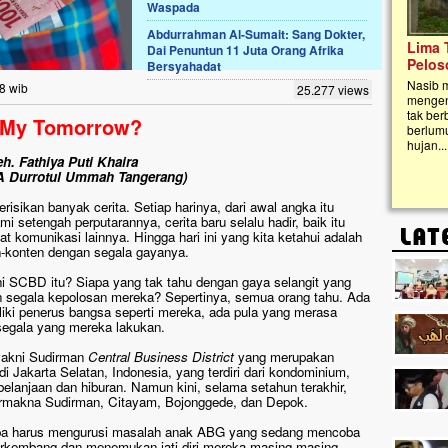
Waspada
Abdurrahman Al-Sumait: Sang Dokter,
Lima Tahun Mangkrak, Masjid di
Dai Penuntun 11 Juta Orang Afrika
Pelosok ini Mengenaskan. Ayo Bantu.!!
Bersyahadat
Nasib masjid di Kampung Cilumbu ini sungguh
8 wib
25.277 views
mengenaskan. Lima tahun mangkrak, kini nyaris
tak berbentuk masjid, dipenuhi rumput liar,
 My Tomorrow?
berlumut, dan menghitam terpapar panas dan
hujan....
eh. Fathiya Puti Khaira
A Durrotul Ummah Tangerang)
isikan banyak cerita. Setiap harinya, dari awal angka itu
i setengah perputarannya, cerita baru selalu hadir, baik itu
alat komunikasi lainnya. Hingga hari ini yang kita ketahui adalah
konten dengan segala gayanya.
i SCBD itu? Siapa yang tak tahu dengan gaya selangit yang
n segala kepolosan mereka? Sepertinya, semua orang tahu. Ada
ki penerus bangsa seperti mereka, ada pula yang merasa
 segala yang mereka lakukan.
yakni Sudirman
Central Business District
yang merupakan
di Jakarta Selatan, Indonesia, yang terdiri dari kondominium,
belanjaan dan hiburan. Namun kini, selama setahun terakhir,
rmakna Sudirman, Citayam, Bojonggede, dan Depok.
apa harus mengurusi masalah anak ABG yang sedang mencoba
erkembang dan menemukan jati diri mereka masing-masing.