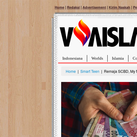
|
|
|
|
Home
Redaksi
Advertisement
Kirim Naskah
Pe
Indonesiana
Worlds
Islamia
Co
Home
|
Smart Teen
| Remaja SCBD, My 
Bantu Naura, Bal
Tumor Pembuluh
Hidup Naura Salsabi
rintangan yang sanga
berusia sepuluh bulan
menghadapi penyakit 
pembuluh darah beru