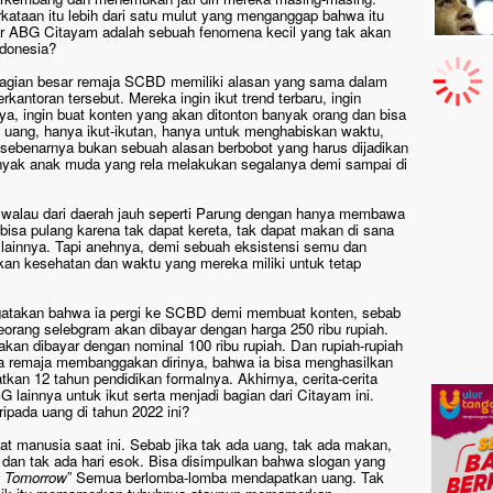
kataan itu lebih dari satu mulut yang menganggap bahwa itu
ar ABG Citayam adalah sebuah fenomena kecil yang tak akan
ndonesia?
bagian besar remaja SCBD memiliki alasan yang sama dalam
kantoran tersebut. Mereka ingin ikut trend terbaru, ingin
ya, ingin buat konten yang akan ditonton banyak orang dan bisa
t uang, hanya ikut-ikutan, hanya untuk menghabiskan waktu,
g sebenarnya bukan sebuah alasan berbobot yang harus dijadikan
anyak anak muda yang rela melakukan segalanya demi sampai di
walau dari daerah jauh seperti Parung dengan hanya membawa
 bisa pulang karena tak dapat kereta, tak dapat makan di sana
 lainnya. Tapi anehnya, demi sebuah eksistensi semu dan
kan kesehatan dan waktu yang mereka miliki untuk tetap
ngatakan bahwa ia pergi ke SCBD demi membuat konten, sebab
rang selebgram akan dibayar dengan harga 250 ribu rupiah.
akan dibayar dengan nominal 100 ribu rupiah. Dan rupiah-rupiah
ra remaja membanggakan dirinya, bahwa ia bisa menghasilkan
an 12 tahun pendidikan formalnya. Akhirnya, cerita-cerita
G lainnya untuk ikut serta menjadi bagian dari Citayam ini.
ripada uang di tahun 2022 ini?
t manusia saat ini. Sebab jika tak ada uang, tak ada makan,
n dan tak ada hari esok. Bisa disimpulkan bahwa slogan yang
 Tomorrow
” Semua berlomba-lomba mendapatkan uang. Tak