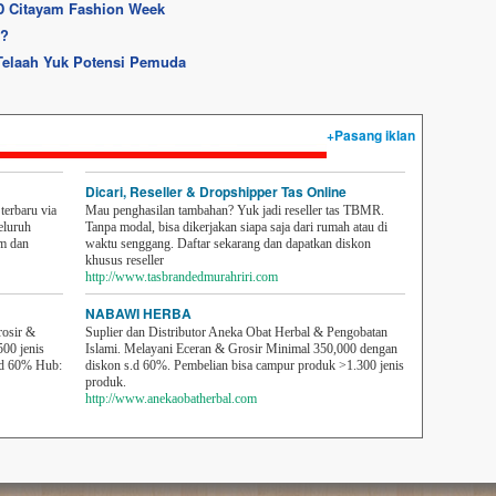
 Citayam Fashion Week
g?
Telaah Yuk Potensi Pemuda
+Pasang iklan
Dicari, Reseller & Dropshipper Tas Online
erbaru via
Mau penghasilan tambahan? Yuk jadi reseller tas TBMR.
eluruh
Tanpa modal, bisa dikerjakan siapa saja dari rumah atau di
em dan
waktu senggang. Daftar sekarang dan dapatkan diskon
khusus reseller
http://www.tasbrandedmurahriri.com
NABAWI HERBA
rosir &
Suplier dan Distributor Aneka Obat Herbal & Pengobatan
500 jenis
Islami. Melayani Eceran & Grosir Minimal 350,000 dengan
sd 60% Hub:
diskon s.d 60%. Pembelian bisa campur produk >1.300 jenis
produk.
http://www.anekaobatherbal.com