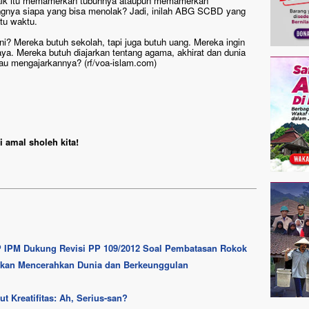
 baik itu memamerkan tubuhnya ataupun memamerkan
ungnya siapa yang bisa menolak? Jadi, inilah ABG SCBD yang
tu waktu.
ini? Mereka butuh sekolah, tapi juga butuh uang. Mereka ingin
maya. Mereka butuh diajarkan tentang agama, akhirat dan dunia
u mengajarkannya? (rf/voa-islam.com)
 amal sholeh kita!
P IPM Dukung Revisi PP 109/2012 Soal Pembatasan Rokok
an Mencerahkan Dunia dan Berkeunggulan
 Kreatifitas: Ah, Serius-san?