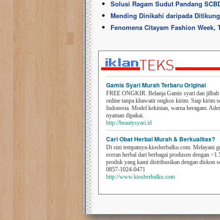
Solusi Ragam Sudut Pandang SCBD
Mending Dinikahi daripada Ditikun
Fenomena Citayam Fashion Week, 
Gamis Syari Murah Terbaru Original
FREE ONGKIR. Belanja Gamis syari dan jilbab t
online tanpa khawatir ongkos kirim. Siap kirim s
Indonesia. Model kekinian, warna beragam. Ad
nyaman dipakai.
http://beautysyari.id
Cari Obat Herbal Murah & Berkualitas?
Di sini tempatnya-kiosherbalku.com. Melayani g
eceran herbal dari berbagai produsen dengan >1.
produk yang kami distribusikan dengan diskon 
0857-1024-0471
http://www.kiosherbalku.com