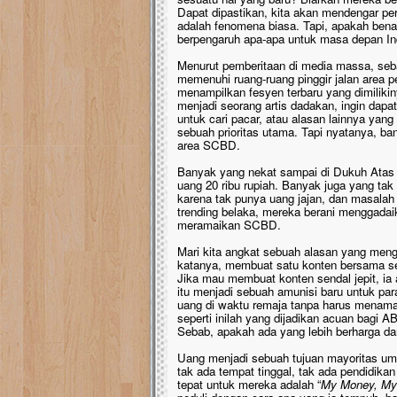
Dapat dipastikan, kita akan mendengar per
adalah fenomena biasa. Tapi, apakah ben
berpengaruh apa-apa untuk masa depan I
Menurut pemberitaan di media massa, se
memenuhi ruang-ruang pinggir jalan area per
menampilkan fesyen terbaru yang dimilikin
menjadi seorang artis dadakan, ingin dapa
untuk cari pacar, atau alasan lainnya yan
sebuah prioritas utama. Tapi nyatanya, b
area SCBD.
Banyak yang nekat sampai di Dukuh Atas 
uang 20 ribu rupiah. Banyak juga yang tak
karena tak punya uang jajan, dan masalah
trending belaka, mereka berani menggadai
meramaikan SCBD.
Mari kita angkat sebuah alasan yang me
katanya, membuat satu konten bersama seo
Jika mau membuat konten sendal jepit, ia 
itu menjadi sebuah amunisi baru untuk pa
uang di waktu remaja tanpa harus menamatk
seperti inilah yang dijadikan acuan bagi AB
Sebab, apakah ada yang lebih berharga da
Uang menjadi sebuah tujuan mayoritas uma
tak ada tempat tinggal, tak ada pendidika
tepat untuk mereka adalah “
My Money, My