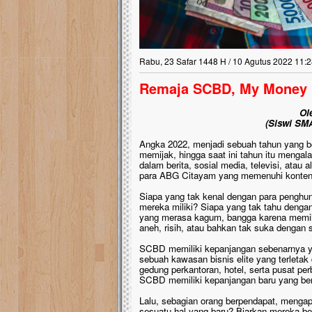
Rabu, 23 Safar 1448 H / 10 Agutus 2022 11:2
Remaja SCBD, My Money
Ol
(Siswi SM
Angka 2022, menjadi sebuah tahun yang ber
memijak, hingga saat ini tahun itu mengalam
dalam berita, sosial media, televisi, atau 
para ABG Citayam yang memenuhi konten-
Siapa yang tak kenal dengan para penghun
mereka miliki? Siapa yang tak tahu denga
yang merasa kagum, bangga karena memili
aneh, risih, atau bahkan tak suka dengan
SCBD memiliki kepanjangan sebenarnya 
sebuah kawasan bisnis elite yang terletak 
gedung perkantoran, hotel, serta pusat per
SCBD memiliki kepanjangan baru yang be
Lalu, sebagian orang berpendapat, meng
sesuatu hal yang baru? Biarkan mereka b