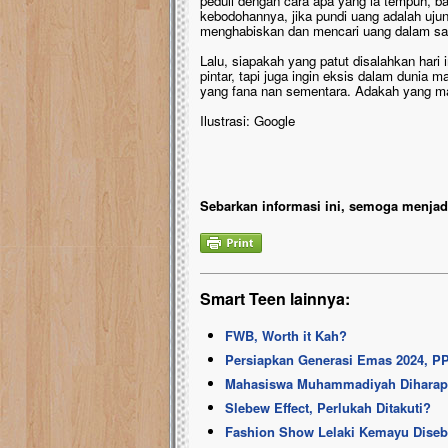
peduli dengan cara apa yang ia tempuh,
kebodohannya, jika pundi uang adalah uj
menghabiskan dan mencari uang dalam sa
Lalu, siapakah yang patut disalahkan hari 
pintar, tapi juga ingin eksis dalam dunia 
yang fana nan sementara. Adakah yang ma
Ilustrasi: Google
Sebarkan informasi ini, semoga menjadi
Smart Teen lainnya:
FWB, Worth it Kah?
Persiapkan Generasi Emas 2024, P
Mahasiswa Muhammadiyah Diharapk
Slebew Effect, Perlukah Ditakuti?
Fashion Show Lelaki Kemayu Disebut