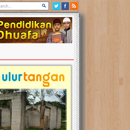
Previous slide
Next slide
estina Masih Berduka, Ayo Ulurkan
Open Donasi Wakaf Pemban
gan Bantu Mereka
Rumah Qur'an & TK Islam Te
bat, Ulurtangan mari kirimkan dukungan
Najjah di Jonggol
aikmu untuk warga Palestina di Gaza demi
guatkan mereka menghadapi situasi
Saat ini, Ulurtangan bersama Yayas
cekam ini. Mari dukung mereka dengan
Najjahtul Islam Jonggol sedang merin
onasi dengan cara:...
pembangunan Rumah Qur’an dan T