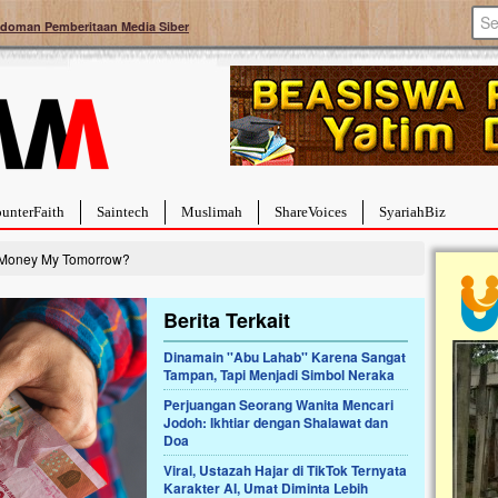
doman Pemberitaan Media Siber
unterFaith
Saintech
Muslimah
ShareVoices
SyariahBiz
Money My Tomorrow?
Berita Terkait
Dinamain ''Abu Lahab'' Karena Sangat
Tampan, Tapi Menjadi Simbol Neraka
ita Hebat Sembuh Dari
Pal
 Darah
Tan
Perjuangan Seorang Wanita Mencari
Jodoh: Ikhtiar dengan Shalawat dan
la dipenuhi dengan
Saha
Doa
t berat. Meskipun baru
terb
, bayi yang imut ini harus
men
Viral, Ustazah Hajar di TikTok Ternyata
yang dahsyat, yaitu tumor
men
Karakter AI, Umat Diminta Lebih
kuran...
berd