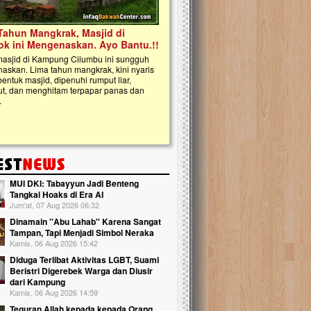
kanak Islam Terpadu (TKIT) An Najja
Gedung Majelis Taklim di Jonggol,...
MUI DKI: Tabayyun Jadi Benteng
Tangkal Hoaks di Era AI
Jum'at, 07 Aug 2026 06:32
Dinamain ''Abu Lahab'' Karena Sangat
Tampan, Tapi Menjadi Simbol Neraka
Kamis, 06 Aug 2026 15:42
Diduga Terlibat Aktivitas LGBT, Suami
Beristri Digerebek Warga dan Diusir
dari Kampung
Kamis, 06 Aug 2026 14:59
Teguran Allah kepada kepada Orang