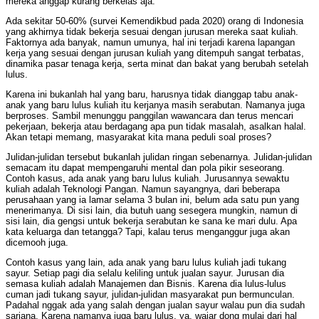
mereka anggap kurang berkelas aja.
Ada sekitar 50-60% (survei Kemendikbud pada 2020) orang di Indonesia
yang akhirnya tidak bekerja sesuai dengan jurusan mereka saat kuliah.
Faktornya ada banyak, namun umunya, hal ini terjadi karena lapangan
kerja yang sesuai dengan jurusan kuliah yang ditempuh sangat terbatas,
dinamika pasar tenaga kerja, serta minat dan bakat yang berubah setelah
lulus.
Karena ini bukanlah hal yang baru, harusnya tidak dianggap tabu anak-
anak yang baru lulus kuliah itu kerjanya masih serabutan. Namanya juga
berproses. Sambil menunggu panggilan wawancara dan terus mencari
pekerjaan, bekerja atau berdagang apa pun tidak masalah, asalkan halal.
Akan tetapi memang, masyarakat kita mana peduli soal proses?
Julidan-julidan tersebut bukanlah julidan ringan sebenarnya. Julidan-julidan
semacam itu dapat mempengaruhi mental dan pola pikir seseorang.
Contoh kasus, ada anak yang baru lulus kuliah. Jurusannya sewaktu
kuliah adalah Teknologi Pangan. Namun sayangnya, dari beberapa
perusahaan yang ia lamar selama 3 bulan ini, belum ada satu pun yang
menerimanya. Di sisi lain, dia butuh uang sesegera mungkin, namun di
sisi lain, dia gengsi untuk bekerja serabutan ke sana ke mari dulu. Apa
kata keluarga dan tetangga? Tapi, kalau terus menganggur juga akan
dicemooh juga.
Contoh kasus yang lain, ada anak yang baru lulus kuliah jadi tukang
sayur. Setiap pagi dia selalu keliling untuk jualan sayur. Jurusan dia
semasa kuliah adalah Manajemen dan Bisnis. Karena dia lulus-lulus
cuman jadi tukang sayur, julidan-julidan masyarakat pun bermunculan.
Padahal nggak ada yang salah dengan jualan sayur walau pun dia sudah
sarjana. Karena namanya juga baru lulus, ya, wajar dong mulai dari hal