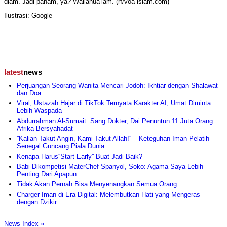
diam. Jadi paham, ya? Wallahua’lam. (rf/voa-islam.com)
Ilustrasi: Google
latest
news
Perjuangan Seorang Wanita Mencari Jodoh: Ikhtiar dengan Shalawat
dan Doa
Viral, Ustazah Hajar di TikTok Ternyata Karakter AI, Umat Diminta
Lebih Waspada
Abdurrahman Al-Sumait: Sang Dokter, Dai Penuntun 11 Juta Orang
Afrika Bersyahadat
''Kalian Takut Angin, Kami Takut Allah!'' – Keteguhan Iman Pelatih
Senegal Guncang Piala Dunia
Kenapa Harus''Start Early'' Buat Jadi Baik?
Babi Dikompetisi MaterChef Spanyol, Soko: Agama Saya Lebih
Penting Dari Apapun
Tidak Akan Pernah Bisa Menyenangkan Semua Orang
Charger Iman di Era Digital: Melembutkan Hati yang Mengeras
dengan Dzikir
News Index »