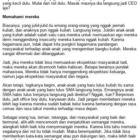
yang kecil dulu. Mulai dari nol dulu. Masak maunya dia langsung jadi CEO
aja?
Memahami mereka
Biasanya, yang julid-julid itu emang orang-orang yang nggak pernah
kuliah, dan anaknya pun nggak kuliah. Langsung kerja. Julidin anak-anak
yang kuliah adalah salah satu cara mereka untuk memuaskan ego mereka
demi menggendong insecurity mereka karena nggak kuliah. Karena
bagaimana pun, tidak dapat kita pungkiri bagaimana pandangan
masyarakat terhadap anak-anak yang mengemban bangku kuliah. Mereka
sangat dihormati dan dibanggakan.
Jadi, jika mereka tidak bisa memuaskan ekspektasi masyarakat tadi,
maka mereka akan dicemooh habis-habisan. Betapa beratnya pundak
mahasiswa. Mereka tidak hanya menggendong ekspektasi keluarga,
namun juga ekspektasi masyarakat dan negara.
Akan tetapi, logikanya begini, anak-anak yang baru lulus kuliah itu sama
dengan anak-anak yang baru lulus SMA langsung kerja. Emangnya anak
SMA habis lulus kerjanya langsung jadi direktur? Nggak, kan? Berproses
dulu, jadi office boy dulu, karyawan dulu. Jadi jangan membebani mereka
lebih lagi karena mereka sudah babak belur karena bertarung dengan rasa
cemas dan rasa takut mereka terhadap masa depan.
Sebagai orang tua, teman, tetangga, dan masyarakat yang baik dan
bermoral, alih-alih mencemooh dan menjatuhkan semangat mereka,
alangkah lebih baik kita menyemangati mereka. Karena kita tahu memulai
segalanya dari nol itu tidak mudah. Maka berempatilah. Jika tidak bisa
memberikan kata-kata semangat atau pun dukungan lain, maka lebih baik