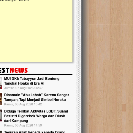
kanak Islam Terpadu (TKIT) An Najjah d
Gedung Majelis Taklim di Jonggol,...
MUI DKI: Tabayyun Jadi Benteng
Tangkal Hoaks di Era AI
Jum'at, 07 Aug 2026 06:32
Dinamain ''Abu Lahab'' Karena Sangat
Tampan, Tapi Menjadi Simbol Neraka
Kamis, 06 Aug 2026 15:42
Diduga Terlibat Aktivitas LGBT, Suami
Beristri Digerebek Warga dan Diusir
dari Kampung
Kamis, 06 Aug 2026 14:59
Teguran Allah kepada kepada Orang