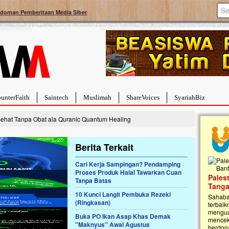
doman Pemberitaan Media Siber
unterFaith
Saintech
Muslimah
ShareVoices
SyariahBiz
Sehat Tanpa Obat ala Quranic Quantum Healing
Berita Terkait
Cari Kerja Sampingan? Pendamping
Proses Produk Halal Tawarkan Cuan
a Hebat Sembuh Dari
Pales
Tanpa Batas
arah
Tanga
10 Kunci Langit Pembuka Rezeki
dipenuhi dengan
Sahaba
(Ringkasan)
erat. Meskipun baru
terbaik
ayi yang imut ini harus
mengua
Buka PO Ikan Asap Khas Demak
g dahsyat, yaitu tumor
mencek
''Maknyus'' Awal Agustus
an...
berdona