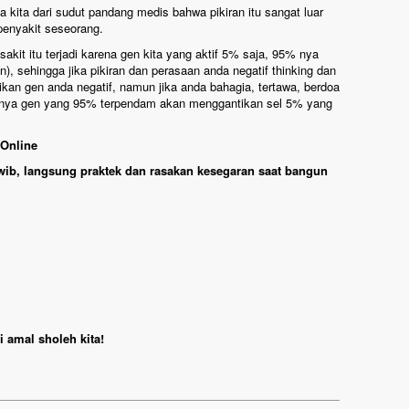
kita dari sudut pandang medis bahwa pikiran itu sangat luar
penyakit seseorang.
it itu terjadi karena gen kita yang aktif 5% saja, 95% nya
), sehingga jika pikiran dan perasaan anda negatif thinking dan
an gen anda negatif, namun jika anda bahagia, tertawa, berdoa
rinya gen yang 95% terpendam akan menggantikan sel 5% yang
Online
0 wib, langsung praktek dan rasakan kesegaran saat bangun
 amal sholeh kita!