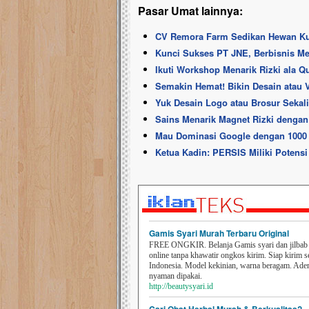
Pasar Umat lainnya:
CV Remora Farm Sedikan Hewan Ku
Kunci Sukses PT JNE, Berbisnis Me
Ikuti Workshop Menarik Rizki ala Qu
Semakin Hemat! Bikin Desain atau 
Yuk Desain Logo atau Brosur Sekal
Sains Menarik Magnet Rizki dengan
Mau Dominasi Google dengan 1000 
Ketua Kadin: PERSIS Miliki Poten
Gamis Syari Murah Terbaru Original
FREE ONGKIR. Belanja Gamis syari dan jilbab t
online tanpa khawatir ongkos kirim. Siap kirim s
Indonesia. Model kekinian, warna beragam. Ad
nyaman dipakai.
http://beautysyari.id
Cari Obat Herbal Murah & Berkualitas?