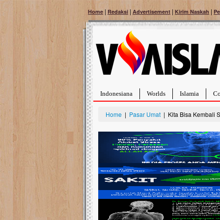
|
|
|
|
Home
Redaksi
Advertisement
Kirim Naskah
Pe
Indonesiana
Worlds
Islamia
Co
Home
|
Pasar Umat
| Kita Bisa Kembali 
Bantu Naura, Balit
Tumor Pembuluh D
Hidup Naura Salsabila 
rintangan yang sangat b
berusia sepuluh bulan, b
menghadapi penyakit yan
pembuluh darah berukur