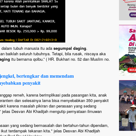
, dalam tubuh manusia itu ada
segumpal daging
.
an baiklah seluruh tubuhnya. Tetapi, bila rusak, niscaya aka
aging
itu bernama qolbu.” (
HR. Bukhari no. 52 dan Muslim no.
 jengkel, bertengkar dan memendam
nyebabkan penyakit
ianggap remeh, karena berimplikasi pada pasangan kita, anak
g berantem dan selesainya lama bisa menyebabkan 350 penyakit
sakit karena masalah pikiran dan perasaan yang sedang
" jelas Desvan Abi Khadijah mengutip pernyataan ilmuwan
rasaan yang sedang bermasalah dan bertahun-tahun dipendam,
u ikut terdampak tekanan kita." jelas Desvan Abi Khadijah