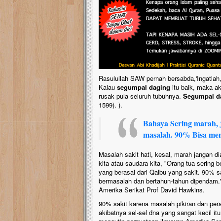
Rasulullah SAW pernah bersabda,'Ingatlah
Kalau
segumpal daging
itu baik, maka ak
rusak pula seluruh tubuhnya.
Segumpal d
1599). ).
Bahaya Sering marah,
masalah. 90% Bisa me
Masalah sakit hati, kesal, marah jangan d
kita atau saudara kita, "Orang tua serin
yang berasal dari Qalbu yang sakit. 90% 
bermasalah dan bertahun-tahun dipendam.
Amerika Serikat Prof David Hawkins.
90% sakit karena masalah pikiran dan pe
akibatnya sel-sel dna yang sangat kecil it