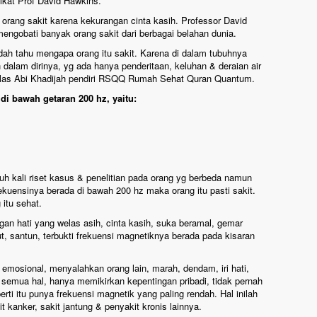
ikat Prof David Hawkins.
orang sakit karena kekurangan cinta kasih. Professor David
mengobati banyak orang sakit dari berbagai belahan dunia.
dah tahu mengapa orang itu sakit. Karena di dalam tubuhnya
alam dirinya, yg ada hanya penderitaan, keluhan & deraian air
jelas Abi Khadijah pendiri RSQQ Rumah Sehat Quran Quantum.
di bawah getaran 200 hz, yaitu:
h kali riset kasus & penelitian pada orang yg berbeda namun
rekuensinya berada di bawah 200 hz maka orang itu pasti sakit.
 itu sehat.
gan hati yang welas asih, cinta kasih, suka beramal, gemar
 santun, terbukti frekuensi magnetiknya berada pada kisaran
mosional, menyalahkan orang lain, marah, dendam, iri hati,
 semua hal, hanya memikirkan kepentingan pribadi, tidak pernah
rti itu punya frekuensi magnetik yang paling rendah. Hal inilah
 kanker, sakit jantung & penyakit kronis lainnya.