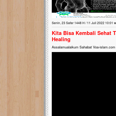
Senin, 23 Safar 1448 H / 11 Juli 2022 10:01 w
Kita Bisa Kembali Sehat 
Healing
Assalamualaikum Sahabat Voa-islam.com