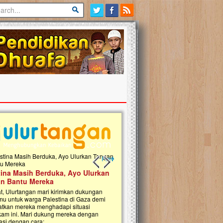
Previous slide
Next slide
tina Masih Berduka, Ayo Ulurkan
Open Donasi Wakaf Pembangu
n Bantu Mereka
Rumah Qur'an & TK Islam Terp
t, Ulurtangan mari kirimkan dukungan
Najjah di Jonggol
mu untuk warga Palestina di Gaza demi
tkan mereka menghadapi situasi
Saat ini, Ulurtangan bersama Yayasan 
am ini. Mari dukung mereka dengan
Najjahtul Islam Jonggol sedang merintis
si dengan cara:...
pembangunan Rumah Qur’an dan Tama