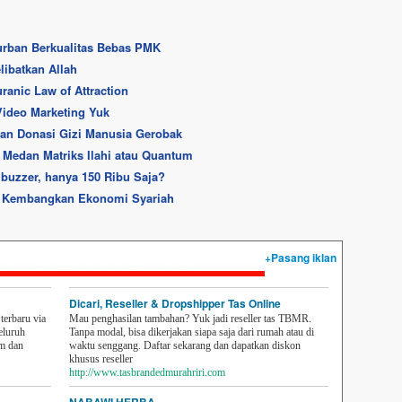
rban Berkualitas Bebas PMK
libatkan Allah
ranic Law of Attraction
Video Marketing Yuk
ian Donasi Gizi Manusia Gerobak
 Medan Matriks Ilahi atau Quantum
buzzer, hanya 150 Ribu Saja?
si Kembangkan Ekonomi Syariah
+Pasang iklan
Dicari, Reseller & Dropshipper Tas Online
erbaru via
Mau penghasilan tambahan? Yuk jadi reseller tas TBMR.
eluruh
Tanpa modal, bisa dikerjakan siapa saja dari rumah atau di
em dan
waktu senggang. Daftar sekarang dan dapatkan diskon
khusus reseller
http://www.tasbrandedmurahriri.com
NABAWI HERBA