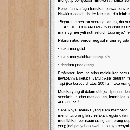
mengutip pernyataan ilmuwan Amerika Ser
Penelitiannya juga temukan bahwa banyak 
Hawkins adalah dokter terkenal, dia telah 
"Begitu memeriksa seorang pasien, dia su
TIDAK DITEMUKAN sedikitpun cinta kasih d
mata yg menyelimuti seluruh tubuhnya." 
Pikiran atau emosi negatif mana yg ada 
• suka mengeluh
• suka menyalahkan orang lain
• dendam pada orang
Professor Hawkins telah melakukan berpulu
jawabannya serupa, yaitu : Asal getaran f
Tapi jika berada di atas 200 hz maka orang
Mereka yang di dalam dirinya dipenuhi den
sedekah, mudah memaafkan, lemah lembut,
400-500 hz.!
Sebaliknya, mereka yang suka membenci, e
menuntut orang lain, serakah, egois dalam
memikirkan perasaan orang lain, orang sepe
yang jadi penyebab awal timbulnya penyakit