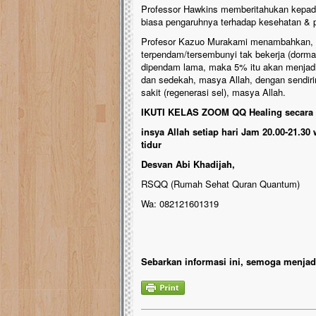
Professor Hawkins memberitahukan kepada 
biasa pengaruhnya terhadap kesehatan & 
Profesor Kazuo Murakami menambahkan, sak
terpendam/tersembunyi tak bekerja (dorman
dipendam lama, maka 5% itu akan menjadik
dan sedekah, masya Allah, dengan sendi
sakit (regenerasi sel), masya Allah.
IKUTI KELAS ZOOM QQ Healing secara 
insya Allah setiap hari Jam 20.00-21.3
tidur
Desvan Abi Khadijah,
RSQQ (Rumah Sehat Quran Quantum)
Wa: 082121601319
Sebarkan informasi ini, semoga menjadi