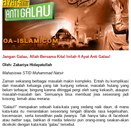
Jangan Galau, Allah Bersama Kita! Inilah 4 Ayat Anti Galau!
Oleh: Zakariya Hidayatullah
Mahasiswa STID Muhammad Natsir
Zaman sekarang berbagai masalah makin kompleks. Entah itu komplikasi
dari masalah keluarga yang tak kunjung selesai, masalah hutang yang
belum terbayar, bingung karena ditinggal pergi oleh sang kekasih, ataupun
masalah-masalah lain. Semuanya bisa membuat jiwa seseorang jadi
kosong, lemah atau merana.
“Galau!!” merupakan sebuah kata-kata yang sedang naik daun, di mana
kata-kata itu menandakan seseorang tengah dilanda rasa kegelisahan,
kecemasan, serta kesedihan pada jiwanya. Tak hanya laku di
facebook
atau
twitter
saja, bahkan di media televisi pun orang-orang seakan-akan
dicekoki dengan kata-kata “galau” tersebut.