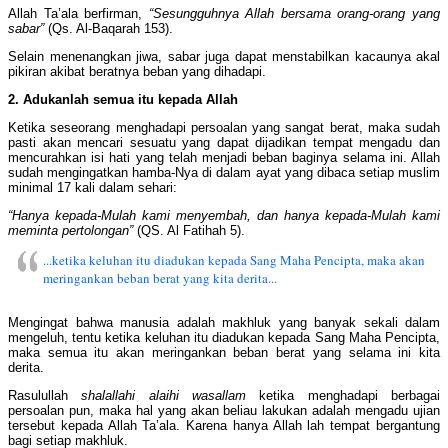
Allah Ta’ala berfirman,
“Sesungguhnya Allah bersama orang-orang yang
sabar”
(Qs. Al-Baqarah 153).
Selain menenangkan jiwa, sabar juga dapat menstabilkan kacaunya akal
pikiran akibat beratnya beban yang dihadapi.
2. Adukanlah semua itu kepada Allah
Ketika seseorang menghadapi persoalan yang sangat berat, maka sudah
pasti akan mencari sesuatu yang dapat dijadikan tempat mengadu dan
mencurahkan isi hati yang telah menjadi beban baginya selama ini. Allah
sudah mengingatkan hamba-Nya di dalam ayat yang dibaca setiap muslim
minimal 17 kali dalam sehari:
“Hanya kepada-Mulah kami menyembah, dan hanya kepada-Mulah kami
meminta pertolongan”
(QS. Al Fatihah 5).
...ketika keluhan itu diadukan kepada Sang Maha Pencipta, maka akan
meringankan beban berat yang kita derita...
Mengingat bahwa manusia adalah makhluk yang banyak sekali dalam
mengeluh, tentu ketika keluhan itu diadukan kepada Sang Maha Pencipta,
maka semua itu akan meringankan beban berat yang selama ini kita
derita.
Rasulullah
shalallahi alaihi wasallam
ketika menghadapi berbagai
persoalan pun, maka hal yang akan beliau lakukan adalah mengadu ujian
tersebut kepada Allah Ta’ala. Karena hanya Allah lah tempat bergantung
bagi setiap makhluk.