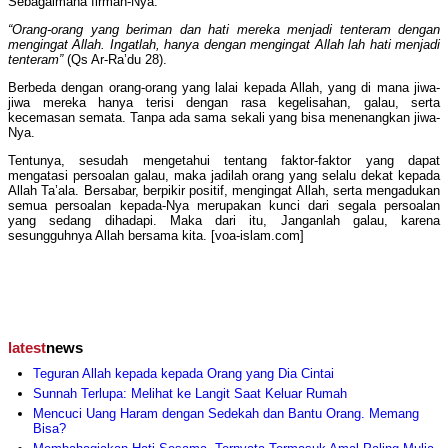
Sebagaimana firman-Nya:
“Orang-orang yang beriman dan hati mereka menjadi tenteram dengan
mengingat Allah. Ingatlah, hanya dengan mengingat Allah lah hati menjadi
tenteram”
(Qs Ar-Ra’du 28).
Berbeda dengan orang-orang yang lalai kepada Allah, yang di mana jiwa-
jiwa mereka hanya terisi dengan rasa kegelisahan, galau, serta
kecemasan semata. Tanpa ada sama sekali yang bisa menenangkan jiwa-
Nya.
Tentunya, sesudah mengetahui tentang faktor-faktor yang dapat
mengatasi persoalan galau, maka jadilah orang yang selalu dekat kepada
Allah Ta’ala. Bersabar, berpikir positif, mengingat Allah, serta mengadukan
semua persoalan kepada-Nya merupakan kunci dari segala persoalan
yang sedang dihadapi. Maka dari itu, Janganlah galau, karena
sesungguhnya Allah bersama kita. [voa-islam.com]
latest
news
Teguran Allah kepada kepada Orang yang Dia Cintai
Sunnah Terlupa: Melihat ke Langit Saat Keluar Rumah
Mencuci Uang Haram dengan Sedekah dan Bantu Orang. Memang
Bisa?