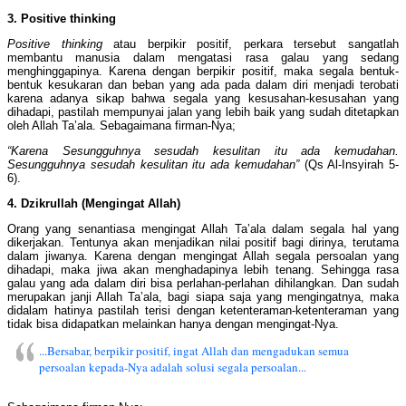
3. Positive thinking
Positive thinking
atau berpikir positif, perkara tersebut sangatlah
membantu manusia dalam mengatasi rasa galau yang sedang
menghinggapinya. Karena dengan berpikir positif, maka segala bentuk-
bentuk kesukaran dan beban yang ada pada dalam diri menjadi terobati
karena adanya sikap bahwa segala yang kesusahan-kesusahan yang
dihadapi, pastilah mempunyai jalan yang lebih baik yang sudah ditetapkan
oleh Allah Ta’ala. Sebagaimana firman-Nya;
“Karena Sesungguhnya sesudah kesulitan itu ada kemudahan.
Sesungguhnya sesudah kesulitan itu ada kemudahan”
(Qs Al-Insyirah 5-
6).
4. Dzikrullah (Mengingat Allah)
Orang yang senantiasa mengingat Allah Ta’ala dalam segala hal yang
dikerjakan. Tentunya akan menjadikan nilai positif bagi dirinya, terutama
dalam jiwanya. Karena dengan mengingat Allah segala persoalan yang
dihadapi, maka jiwa akan menghadapinya lebih tenang. Sehingga rasa
galau yang ada dalam diri bisa perlahan-perlahan dihilangkan. Dan sudah
merupakan janji Allah Ta’ala, bagi siapa saja yang mengingatnya, maka
didalam hatinya pastilah terisi dengan ketenteraman-ketenteraman yang
tidak bisa didapatkan melainkan hanya dengan mengingat-Nya.
...Bersabar, berpikir positif, ingat Allah dan mengadukan semua
persoalan kepada-Nya adalah solusi segala persoalan...