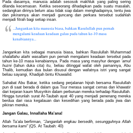
Pada dasarnya, manusia adalah sesosok makhluk yang paling sering
dilanda kecemasan. Ketika seseorang dihadapkan pada suatu masalah,
sedangkan dirinya belum atau tidak siap dalam menghadapinya, tentu jiwa
dan pikirannya akan menjadi guncang dan perkara tersebut sudahlah
menjadi fitrah bagi setiap insan.
...Jangankan kita manusia biasa, bahkan Rasulullah pun pernah
mengalami keadaan keadaan galau pada tahun ke-10 masa
kenabiannya...
Jangankan kita sebagai manusia biasa, bahkan Rasulullah Muhammad
shalallahu alaihi wasallam
pun pernah mengalami keadaan tersebut pada
tahun ke-10 masa kenabiannya. Pada masa yang masyhur dengan
‘amul
huzni
(tahun duka cita) itu, beliau ditinggal wafat oleh pamannya, Abu
Thalib, kemudian dua bulan disusul dengan wafatnya istri yang sangat
beliau sayangi, Khadijah bintu Khuwailid.
Sahabat Abu Bakar, ketika sedang perjalanan hijrah bersama Rasulullah
pun di saat berada di dalam gua Tsur merasa sangat cemas dan khawatir
dari kejaran kaum Musyrikin dalam perburuan mereka terhadap Rasulullah.
Hingga turunlah surat At-Taubah ayat 40 yang menjadi penenang mereka
berdua dari rasa kegalauan dan kesedihan yang berada pada jiwa dan
pikiran mereka.
Jangan Galau, Innallaha Ma’ana!
Allah Ta’ala berfirman,
“Janganlah engkau bersedih, sesungguhnya Allah
bersama kami”
(QS. At Taubah: 40)