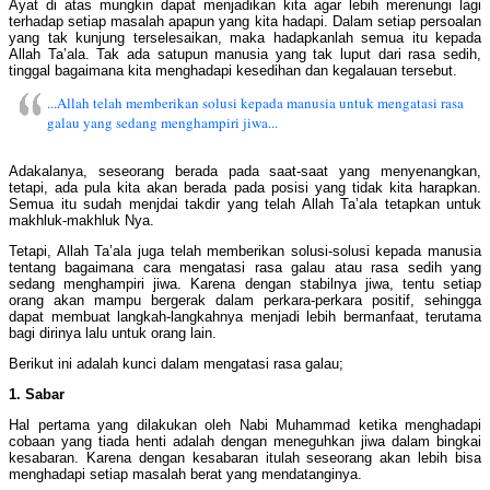
Ayat di atas mungkin dapat menjadikan kita agar lebih merenungi lagi
terhadap setiap masalah apapun yang kita hadapi. Dalam setiap persoalan
yang tak kunjung terselesaikan, maka hadapkanlah semua itu kepada
Allah Ta’ala. Tak ada satupun manusia yang tak luput dari rasa sedih,
tinggal bagaimana kita menghadapi kesedihan dan kegalauan tersebut.
...Allah telah memberikan solusi kepada manusia untuk mengatasi rasa
galau yang sedang menghampiri jiwa...
Adakalanya, seseorang berada pada saat-saat yang menyenangkan,
tetapi, ada pula kita akan berada pada posisi yang tidak kita harapkan.
Semua itu sudah menjdai takdir yang telah Allah Ta’ala tetapkan untuk
makhluk-makhluk Nya.
Tetapi, Allah Ta’ala juga telah memberikan solusi-solusi kepada manusia
tentang bagaimana cara mengatasi rasa galau atau rasa sedih yang
sedang menghampiri jiwa. Karena dengan stabilnya jiwa, tentu setiap
orang akan mampu bergerak dalam perkara-perkara positif, sehingga
dapat membuat langkah-langkahnya menjadi lebih bermanfaat, terutama
bagi dirinya lalu untuk orang lain.
Berikut ini adalah kunci dalam mengatasi rasa galau;
1. Sabar
Hal pertama yang dilakukan oleh Nabi Muhammad ketika menghadapi
cobaan yang tiada henti adalah dengan meneguhkan jiwa dalam bingkai
kesabaran. Karena dengan kesabaran itulah seseorang akan lebih bisa
menghadapi setiap masalah berat yang mendatanginya.