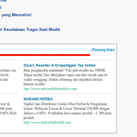
l
 yang Menzalimi
i Kecelakaan Tragis Saat Mudik
+Pasang iklan
Dicari, Reseller & Dropshipper Tas Online
erbaru via
Mau penghasilan tambahan? Yuk jadi reseller tas TBMR.
eluruh
Tanpa modal, bisa dikerjakan siapa saja dari rumah atau di
em dan
waktu senggang. Daftar sekarang dan dapatkan diskon
khusus reseller
http://www.tasbrandedmurahriri.com
NABAWI HERBA
rosir &
Suplier dan Distributor Aneka Obat Herbal & Pengobatan
500 jenis
Islami. Melayani Eceran & Grosir Minimal 350,000 dengan
sd 60% Hub:
diskon s.d 60%. Pembelian bisa campur produk >1.300 jenis
produk.
http://www.anekaobatherbal.com