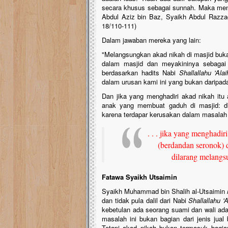
secara khusus sebagai sunnah. Maka meng
Abdul Aziz bin Baz, Syaikh Abdul Razzaq
18/110-111)
Dalam jawaban mereka yang lain:
"Melangsungkan akad nikah di masjid buk
dalam masjid dan meyakininya sebagai p
berdasarkan hadits Nabi
Shallallahu 'Ala
dalam urusan kami ini yang bukan daripada
Dan jika yang menghadiri akad nikah itu 
anak yang membuat gaduh di masjid: di
karena terdapar kerusakan dalam masalah 
. . . jika yang menghadir
(berdandan seronok) 
dilarang melangsu
Fatawa Syaikh Utsaimin
Syaikh Muhammad bin Shalih al-Utsaimin
dan tidak pula dalil dari Nabi
Shallallahu '
kebetulan ada seorang suami dan wali ada
masalah ini bukan bagian dari jenis jual 
Tetapi akad nikah bukan termasuk bagian 