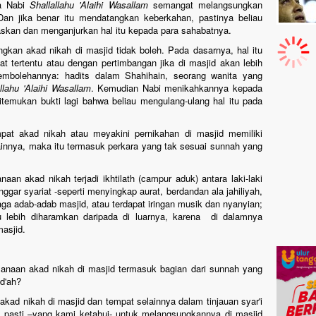
ya Nabi
Shallallahu 'Alaihi Wasallam
semangat melangsungkan
 Dan jika benar itu mendatangkan keberkahan, pastinya beliau
skan dan menganjurkan hal itu kepada para sahabatnya.
kan akad nikah di masjid tidak boleh. Pada dasarnya, hal itu
t tertentu atau dengan pertimbangan jika di masjid akan lebih
mbolehannya: hadits dalam Shahihain, seorang wanita yang
llahu 'Alaihi Wasallam
. Kemudian Nabi menikahkannya kepada
itemukan bukti lagi bahwa beliau mengulang-ulang hal itu pada
at akad nikah atau meyakini pernikahan di masjid memiliki
innya, maka itu termasuk perkara yang tak sesuai sunnah yang
anaan akad nikah terjadi ikhtilath (campur aduk) antara laki-laki
gar syariat -seperti menyingkap aurat, berdandan ala jahiliyah,
aga adab-adab masjid, atau terdapat iringan musik dan nyanyian;
 lebih diharamkan daripada di luarnya, karena di dalamnya
asjid.
naan akad nikah di masjid termasuk bagian dari sunnah yang
id'ah?
ad nikah di masjid dan tempat selainnya dalam tinjauan syar'i
g pasti –yang kami ketahui- untuk melangsungkannya di masjid