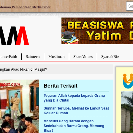
doman Pemberitaan Media Siber
unterFaith
Saintech
Muslimah
ShareVoices
SyariahBiz
gkan Akad Nikah di Masjid?
Berita Terkait
Teguran Allah kepada kepada Orang
yang Dia Cintai
a Hebat Sembuh Dari
Pales
arah
Tanga
Sunnah Terlupa: Melihat ke Langit Saat
Keluar Rumah
dipenuhi dengan
Sahaba
erat. Meskipun baru
terbaik
Mencuci Uang Haram dengan
ayi yang imut ini harus
mengua
Sedekah dan Bantu Orang. Memang
g dahsyat, yaitu tumor
mencek
Bisa?
an...
berdona