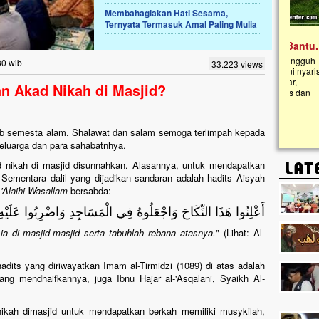
Membahagiakan Hati Sesama,
Ternyata Termasuk Amal Paling Mulia
Lima Tahun Mangkrak, Masjid di
Pelosok ini Mengenaskan. Ayo Bantu.!!
Nasib masjid di Kampung Cilumbu ini sungguh
30 wib
33.223 views
mengenaskan. Lima tahun mangkrak, kini nyaris
tak berbentuk masjid, dipenuhi rumput liar,
 Akad Nikah di Masjid?
berlumut, dan menghitam terpapar panas dan
hujan....
 Rabb semesta alam. Shalawat dan salam semoga terlimpah kepada
keluarga dan para sahabatnhya.
 nikah di masjid disunnahkan. Alasannya, untuk mendapatkan
 Sementara dalil yang dijadikan sandaran adalah hadits Aisyah
 'Alaihi Wasallam
bersabda:
أَعْلِنُوا هَذَا النِّكَاحَ وَاجْعَلُوهُ فِي الْمَسَاجِدِ وَاضْرِبُوا عَلَيْه
a di masjid-masjid serta tabuhlah rebana atasnya.
" (Lihat: Al-
its yang diriwayatkan Imam al-Tirmidzi (1089) di atas adalah
ang mendhaifkannya, juga Ibnu Hajar al-'Asqalani, Syaikh Al-
kah dimasjid untuk mendapatkan berkah memiliki musykilah,