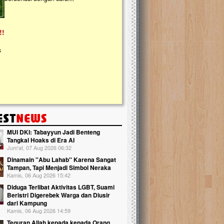
kanak Islam Terpadu (TKIT) An Najjah d
Gedung Majelis Taklim di Jonggol,...
MUI DKI: Tabayyun Jadi Benteng
Tangkal Hoaks di Era AI
Jum'at, 07 Aug 2026 06:32
Dinamain ''Abu Lahab'' Karena Sangat
Tampan, Tapi Menjadi Simbol Neraka
Kamis, 06 Aug 2026 15:42
Diduga Terlibat Aktivitas LGBT, Suami
Beristri Digerebek Warga dan Diusir
dari Kampung
Kamis, 06 Aug 2026 14:59
Teguran Allah kepada kepada Orang