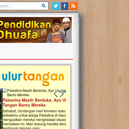
Previous slide
Next slide
tina Masih Berduka, Ayo Ulurkan
Open Donasi Wakaf Pembangu
n Bantu Mereka
Rumah Qur'an & TK Islam Terp
t, Ulurtangan mari kirimkan dukungan
Najjah di Jonggol
mu untuk warga Palestina di Gaza demi
tkan mereka menghadapi situasi
Saat ini, Ulurtangan bersama Yayasan 
am ini. Mari dukung mereka dengan
Najjahtul Islam Jonggol sedang merintis
si dengan cara:...
pembangunan Rumah Qur’an dan Tama