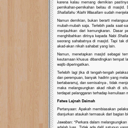
karena kalau memang demikian pastin
pernikahan-pernikahan beliau di masjid.
Shallallahu 'Alaihi Wasallam
sudah menjela
Namun demikian, bukan berarti melangsung
mubah-mubah saja. Terlebih pada saat-saa
menjauhkan dari kemungkaran. Dasar pe
menghibahkan dirinya kepada Nabi
Shalla
seorang sahabatnya di masjid. Tapi tak d
akad-akan nikah sahabat yang lain.
Namun, menetapkan masjid sebagai temp
keutamaan khusus dibandingkan tempat la
wajib diperingatkan.
Terlebih lagi jika di tengah-tengah pelaks
dan perempuan, banyak hadirin yang melang
bertabararruj, dan semisalnya-, tidak menj
maka melangsungkan akad nikah di situ
terdapat pelanggaran terhadap kemuliaan m
Fatwa Lajnah Daimah
Pertanyaan: Apakah membiasakan pelaksa
dianjurkan ataukah termasuk dari bagian b
Jawaban: "Perkara dalam melangsungkan ak
adalah luas. Tidak ada dalil satupun yan