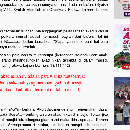
haruskannya pelaksanaannya di masjid adalah bid'ah. (Syaikh
 'Afifi, Syaikh Abdullah bin Ghadiyan/ Fatawa Lajnah daimah:
an termasuk sunnah. Melanggengkan pelaksanaan akad nikah di
erkara sunnah adalah termasuk bagian dari bid'ah. Hal ini
ihi Wasallam
, beliau bersabda: "Siapa yang membuat hal baru
nya maka ia tertolak."
adalah para wanita mutabarrijat (berdandan seronok) dan anak-
larang melangsungkan akad nikah tersebut di dalam masjid,
itu." (Fatawa Lajnah Daimah: 18/111-112)
i akad nikah itu adalah para wanita mutabarrijat
dan anak-anak yang membuat gaduh di masjid:
ngkan akad nikah tersebut di dalam masjid, . .
rahimahullah
berkata: Aku tidak mengetahui (menemukan) dasar
Alaihi Wasallam
tentang anjuran akad nikah di masjid. Tetapi jika
 di masjid lalu dilangsungkan akad maka tidak apa-apa. Karena
beli. Sebagaimana diketahui, jual beli di masjid adalah haram.
dari jual beli. Maka jika dilaksanakan akad nikah di masjid,