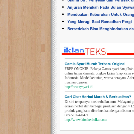
Anjuran Menikah Pada Bulan Syawa
Mendoakan Keburukan Untuk Orang
Yang Merugi Saat Ramadhan Pergi
Bersedekah Bisa Menghindarkan dar
Gamis Syari Murah Terbaru Original
FREE ONGKIR. Belanja Gamis syari dan jilbab t
online tanpa khawatir ongkos kirim. Siap kirim s
Indonesia. Model kekinian, warna beragam. Ad
nyaman dipakai.
http://beautysyari.id
Cari Obat Herbal Murah & Berkualitas?
Di sini tempatnya-kiosherbalku.com. Melayani g
eceran herbal dari berbagai produsen dengan >1.
produk yang kami distribusikan dengan diskon 
0857-1024-0471
http://www.kiosherbalku.com