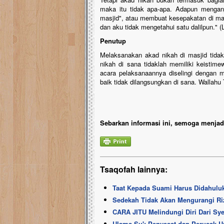
maka itu tidak apa-apa. Adapun mengan
masjid", atau membuat kesepakatan di mas
dan aku tidak mengetahui satu dalilpun." (L
Penutup
Melaksanakan akad nikah di masjid tida
nikah di sana tidaklah memiliki keistime
acara pelaksanaannya diselingi dengan 
baik tidak dilangsungkan di sana. Wallahu
Sebarkan informasi ini, semoga menjadi
Tsaqofah lainnya:
Taat Kepada Suami Harus Didahuluk
Sedekah Tidak Akan Mengurangi Ri
CARA JITU Melindungi Diri Dari Sye
Ulama Su': Penyesat dan Perusak 