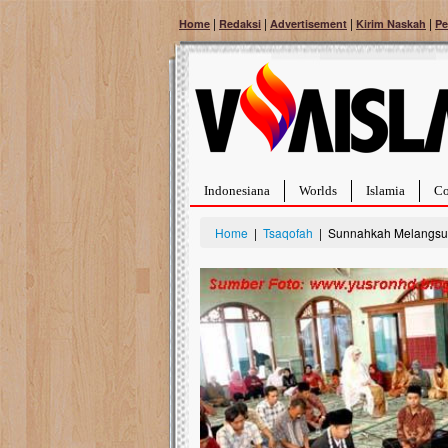
|
|
|
|
Home
Redaksi
Advertisement
Kirim Naskah
Pe
Indonesiana
Worlds
Islamia
Co
Home
|
Tsaqofah
| Sunnahkah Melangsun
Bantu Naura, Balit
Tumor Pembuluh D
Hidup Naura Salsabila 
rintangan yang sangat b
berusia sepuluh bulan, b
menghadapi penyakit yan
pembuluh darah berukur