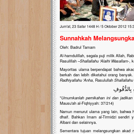
Jum'at, 23 Safar 1448 H / 5 Oktober 2012 15:
Sunnahkah Melangsungkan
Oleh: Badrul Tamam
Al-hamdulillah, segala puji milik Allah,
Rasulillah –
Shallallahu 'Alaihi Wasallam
-, 
Mayoritas ulama berpendapat bahwa akad
berkah dan lebih diketahui orang banyak.
Radhiyallahu 'Anha
, Rasulullah
Shallallahu
ِ بِالدُّفُوفِ
"
Umumkanlah pernikahan ini dan jadikan i
Mausu'ah al-Fiqhiyyah: 37/214)
Namun menurut ulama yang lain, bahwa had
dhaif. Bahkan Imam al-Tirmidzi sendiri y
Albani dan selainnya.
Sementara tujuan melangsungkan akad ni