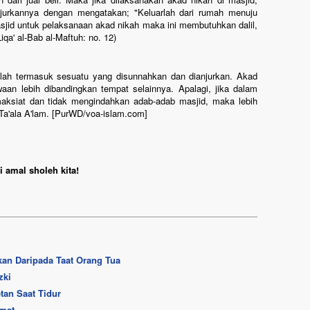
jurkannya dengan mengatakan; "Keluarlah dari rumah menuju
jid untuk pelaksanaan akad nikah maka ini membutuhkan dalil,
iqa' al-Bab al-Maftuh: no. 12)
klah termasuk sesuatu yang disunnahkan dan dianjurkan. Akad
waan lebih dibandingkan tempat selainnya. Apalagi, jika dalam
maksiat dan tidak mengindahkan adab-adab masjid, maka lebih
 Ta'ala A'lam. [PurWD/voa-islam.com]
 amal sholeh kita!
an Daripada Taat Orang Tua
zki
tan Saat Tidur
Umat