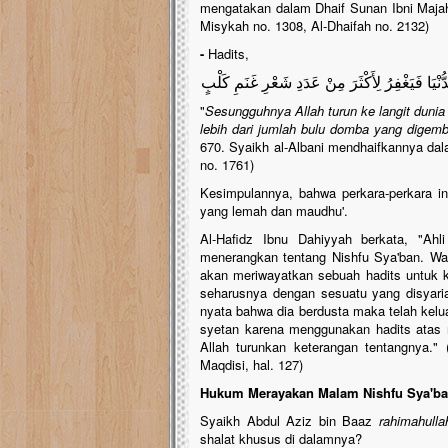
mengatakan dalam Dhaif Sunan Ibni Majah,
Misykah no. 1308, Al-Dhaifah no. 2132)
-
Hadits,
ُنْيَا فَيَغْفِرُ لِأَكْثَرَ مِنْ عَدَدِ شَعْرِ غَنَمِ كَلْبٍ
"
Sesungguhnya Allah turun ke langit duni
lebih dari jumlah bulu domba yang digemb
670. Syaikh al-Albani mendhaifkannya dala
no. 1761)
Kesimpulannya, bahwa perkara-perkara ini 
yang lemah dan maudhu'.
Al-Hafidz Ibnu Dahiyyah berkata, "Ahli
menerangkan tentang Nishfu Sya'ban. Wah
akan meriwayatkan sebuah hadits untuk 
seharusnya dengan sesuatu yang disyaria
nyata bahwa dia berdusta maka telah kelu
syetan karena menggunakan hadits atas na
Allah turunkan keterangan tentangnya." (
Maqdisi, hal. 127)
Hukum Merayakan Malam Nishfu Sya'b
Syaikh Abdul Aziz bin Baaz
rahimahulla
shalat khusus di dalamnya?