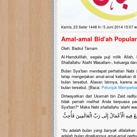
Kamis, 23 Safar 1448 H / 5 Juni 2014 15:07 w
Amal-amal Bid'ah Popular
Oleh: Badrul Tamam
Al-Hamdulillah, segala puji milik Alla
Shallallahu 'Alaihi Wasallam-, keluarga da
Bulan Sya’ban mendapat perhatian Nabi
tetap mengerjakan amal-amal kebaikan d
bulan tersebut. Alasan lainnya, karena
bulan tersebut. [Baca:
Petunjuk Memperban
Diriwayatkan dari Usamah bin Zaid
radli
tidak pernah melihat Anda berpuasa pa
Sya'ban?" Maka Nabi
shallallahu 'alaihi w
ُ فِيهِ الْأَعْمَالُ إِلَى رَبِّ الْعَالَمِينَ فَأُحِبُّ
"
Itu adalah bulan yang banyak dilalaika
adalah bulan dinaikannya amal-amal perb