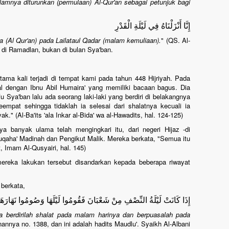
amnya diturunkan (permulaan) Al-Qur'an sebagai petunjuk bagi
إِنَّا أَنْزَلْنَاهُ فِي لَيْلَةِ الْقَدْرِ
(Al Qur'an) pada Lailataul Qadar (malam kemuliaan).
" (QS. Al-
 di Ramadlan, bukan di bulan Sya'ban.
tama kali terjadi di tempat kami pada tahun 448 Hijriyah. Pada
nal dengan Ibnu Abil Humaira' yang memiliki bacaan bagus. Dia
 Sya'ban lalu ada seorang laki-laki yang berdiri di belakangnya
mpat sehingga tidaklah ia selesai dari shalatnya kecuali ia
." (Al-Ba'its 'ala Inkar al-Bida' wa al-Hawadits, hal. 124-125)
ya banyak ulama telah mengingkari itu, dari negeri Hijaz -di
Fuqaha' Madinah dan Pengikut Malik. Mereka berkata, "Semua itu
t, Imam Al-Qusyairi, hal. 145)
mereka lakukan tersebut disandarkan kepada beberapa riwayat
 berkata,
إِذَا كَانَتْ لَيْلَةُ النِّصْفِ مِنْ شَعْبَانَ فَقُومُوا لَيْلَهَا وَصُومُوا نَهَارَهَ
a berdirilah shalat pada malam harinya dan berpuasalah pada
annya no. 1388, dan ini adalah hadits Maudlu'. Syaikh Al-Albani