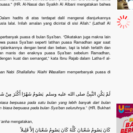
puasa.
" (HR. Al-Nasai dan Syaikh Al Albani mengatakan bahwa
alam hadits di atas terdapat dalil mengenai dianjurkannya
 lalai. Inilah amalan yang dicintai di sisi Allah.” (Lathaif Al
erbanyak puasa di bulan Sya’ban. “Dikatakan juga makna lain
ahwa puasa Sya’ban seperti latihan puasa Ramadhan agar saat
lankannya dengan berat dan beban, tapi ia telah terlatih dan
akan manis dan enaknya puasa Sya’ban sebelum Ramadhan,
ngan kuat dan semangat,” kata Ibnu Rajab dalam Latha-if al-
saan Nabi
Shallallahu 'Alaihi Wasallam
memperbanyak puasa di
لَمْ يَكُنِ النَّبِىُّ صلى الله عليه وسلم يَصُومُ شَهْرًا أَكْثَرَ مِنْ شَعْبَان
 biasa berpuasa pada satu bulan yang lebih banyak dari bulan
lam biasa berpuasa pada bulan Sya’ban seluruhnya.
” (HR. Bukhari
 ‘anha
mengatakan,
كَانَ يَصُومُ شَعْبَانَ كُلَّهُ كَانَ يَصُومُ شَعْبَانَ إِلاَّ قَلِيلاً