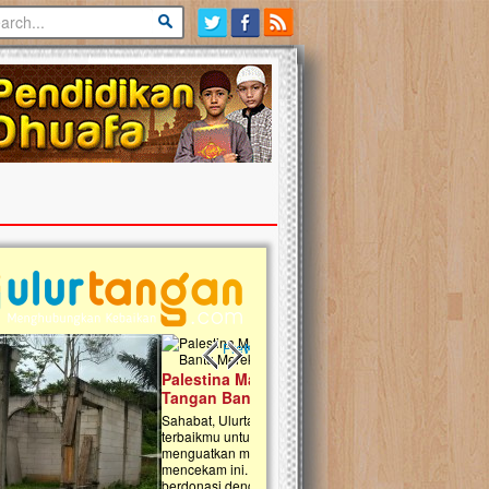
Previous slide
Next slide
tina Masih Berduka, Ayo Ulurkan
Open Donasi Wakaf Pembangu
n Bantu Mereka
Rumah Qur'an & TK Islam Terp
t, Ulurtangan mari kirimkan dukungan
Najjah di Jonggol
mu untuk warga Palestina di Gaza demi
tkan mereka menghadapi situasi
Saat ini, Ulurtangan bersama Yayasan 
am ini. Mari dukung mereka dengan
Najjahtul Islam Jonggol sedang merintis
si dengan cara:...
pembangunan Rumah Qur’an dan Tama