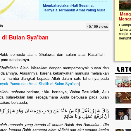
Membahagiakan Hati Sesama,
Ternyata Termasuk Amal Paling Mulia
Lima Tahun Mangkrak, Masjid di
Pelosok ini Mengenaskan. Ayo Bantu.!!
Nasib masjid di Kampung Cilumbu ini sungguh
ib
45.169 views
mengenaskan. Lima tahun mangkrak, kini nyaris
tak berbentuk masjid, dipenuhi rumput liar,
 di Bulan Sya'ban
berlumut, dan menghitam terpapar panas dan
hujan....
h, Rabb semesta alam. Shalawat dan salam atas Rasulillah –
n para sahabatnya.
Shallallahu 'Alaihi Wasallam
dengan memperbanyak puasa dan
i dalamnya. Alasannya, karena kebanyakan manusia melalaikan
 amal hamba diangkat kepada Allah dalam satu tahunnya pada
yak Puasa dan Amal Shalih di Bulan Sya'ban
]
yallahu 'anhuma
berkata, "Aku bertanya, Wahai Rasulallah, Aku
da bulan-bulan lain sebagaimana Anda berpuasa pada bulan
asallam
bersabda,
ذَلِكَ شَهْرٌ يَغْفُلُ النَّاسُ عَنْهُ بَيْنَ رَجَبٍ وَرَمَضَانَ وَهُوَ شَهْرٌ تُرْفَع
أَنْ يُرْفَعَ عَمَلِي وَأَنَا صَائِمٌ
n oleh manusia yang berada di antara Rajab dan Ramadlan. Dia
uatan kepada Rabb semesta alam (Allah) dan aku senang ketika