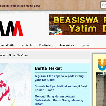
doman Pemberitaan Media Siber
unterFaith
Saintech
Muslimah
ShareVoices
SyariahBiz
lar di Bulan Sya'ban
Berita Terkait
Teguran Allah kepada kepada Orang
yang Dia Cintai
a Hebat Sembuh Dari
Pales
arah
Tanga
Sunnah Terlupa: Melihat ke Langit Saat
Keluar Rumah
dipenuhi dengan
Sahaba
erat. Meskipun baru
terbaik
Mencuci Uang Haram dengan
ayi yang imut ini harus
mengua
Sedekah dan Bantu Orang. Memang
g dahsyat, yaitu tumor
mencek
Bisa?
an...
berdona