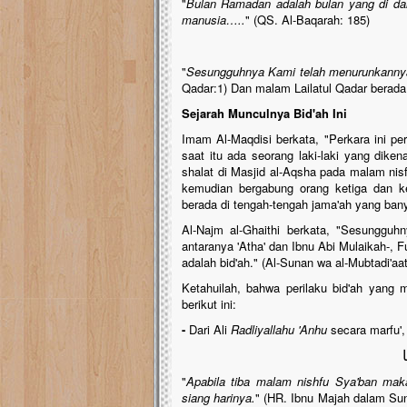
"
Bulan Ramadan adalah bulan yang di dal
manusia…..
" (QS. Al-Baqarah: 185)
"
Sesungguhnya Kami telah menurunkannya 
Qadar:1) Dan malam Lailatul Qadar berada
Sejarah Munculnya Bid'ah Ini
Imam Al-Maqdisi berkata, "Perkara ini per
saat itu ada seorang laki-laki yang dike
shalat di Masjid al-Aqsha pada malam nisfu
kemudian bergabung orang ketiga dan kee
berada di tengah-tengah jama'ah yang banyak
Al-Najm al-Ghaithi berkata, "Sesungguhn
antaranya 'Atha' dan Ibnu Abi Mulaikah-, 
adalah bid'ah." (Al-Sunan wa al-Mubtadi'aa
Ketahuilah, bahwa perilaku bid'ah yang 
berikut ini:
-
Dari Ali
Radliyallahu 'Anhu
secara marfu',
ا
"
Apabila tiba malam nishfu Sya'ban mak
siang harinya.
" (HR. Ibnu Majah dalam Sun