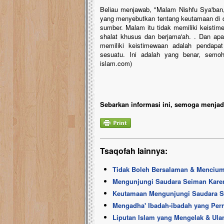
Beliau menjawab, "Malam Nishfu Sya'ban
yang menyebutkan tentang keutamaan di d
sumber. Malam itu tidak memiliki keisti
shalat khusus dan berjama'ah. . Dan ap
memiliki keistimewaan adalah pendapa
sesuatu. Ini adalah yang benar, semoh
islam.com)
Sebarkan informasi ini, semoga menjadi
Tsaqofah lainnya:
Tidak Boleh Bersalaman & Mencium
Mengunjungi Saudara Seiman Karen
Keutamaan Mengunjungi Saudara 
Mengadha' Ibadah-ibadah yang Pern
Liputan Islam yang Mengelak & Ulam