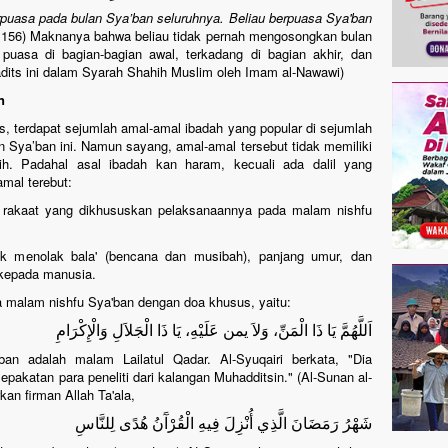
berpuasa pada bulan Sya’ban seluruhnya. Beliau berpuasa Sya'ban
 1156) Maknanya bahwa beliau tidak pernah mengosongkan bulan
 puasa di bagian-bagian awal, terkadang di bagian akhir, dan
adits ini dalam Syarah Shahih Muslim oleh Imam al-Nawawi)
n
s, terdapat sejumlah amal-amal ibadah yang popular di sejumlah
 Sya’ban ini. Namun sayang, amal-amal tersebut tidak memiliki
ahih. Padahal asal ibadah kan haram, kecuali ada dalil yang
mal terebut:
us rakaat yang dikhususkan pelaksanaannya pada malam nishfu
uk menolak bala' (bencana dan musibah), panjang umur, dan
 kepada manusia.
malam nishfu Sya'ban dengan doa khusus, yaitu:
اَللَّهُمَّ يَا ذَا الْمَنِّ، وَلاَ يمن عَلَيْهِ، يَا ذَا الْجَلاَلِ وَالْإِكْرَامِ
 adalah malam Lailatul Qadar. Al-Syuqairi berkata, "Dia
sepakatan para peneliti dari kalangan Muhadditsin." (Al-Sunan al-
kan firman Allah Ta'ala,
شَهْرُ رَمَضَانَ الَّذِي أُنْزِلَ فِيهِ الْقُرْآَنُ هُدًى لِلنَّاسِ