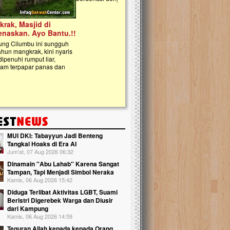
kanak Islam Terpadu (TKIT) An Najjah d
Gedung Majelis Taklim di Jonggol,...
MUI DKI: Tabayyun Jadi Benteng
Tangkal Hoaks di Era AI
Jum'at, 07 Aug 2026 06:32
Dinamain ''Abu Lahab'' Karena Sangat
Tampan, Tapi Menjadi Simbol Neraka
Kamis, 06 Aug 2026 15:42
Diduga Terlibat Aktivitas LGBT, Suami
Beristri Digerebek Warga dan Diusir
dari Kampung
Kamis, 06 Aug 2026 14:59
Teguran Allah kepada kepada Orang