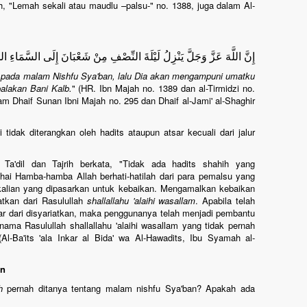
 "Lemah sekali atau maudlu –palsu-" no. 1388, juga dalam Al-
إِنَّ اللَّهَ عَزَّ وَجَلَّ يَنْزِلُ لَيْلَةَ النِّصْفِ مِنْ شَعْبَانَ إِلَى السَّمَاءِ الدّ
a pada malam Nishfu Sya'ban, lalu Dia akan mengampuni umatku
alakan Bani Kalb.
" (HR. Ibn Majah no. 1389 dan al-Tirmidzi no.
m Dhaif Sunan Ibni Majah no. 295 dan Dhaif al-Jami' al-Shaghir
tidak diterangkan oleh hadits ataupun atsar kecuali dari jalur
 Ta'dil dan Tajrih berkata, "Tidak ada hadits shahih yang
ai Hamba-hamba Allah berhati-hatilah dari para pemalsu yang
kalian yang dipasarkan untuk kebaikan. Mengamalkan kebaikan
tkan dari Rasulullah
shallallahu 'alaihi wasallam
. Apabila telah
ar dari disyariatkan, maka penggunanya telah menjadi pembantu
ma Rasulullah shallallahu 'alaihi wasallam yang tidak pernah
Al-Ba'its 'ala Inkar al Bida' wa Al-Hawadits, Ibu Syamah al-
an
h
pernah ditanya tentang malam nishfu Sya'ban? Apakah ada