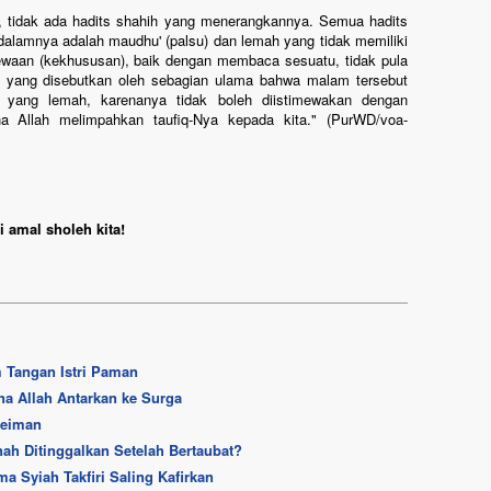
, tidak ada hadits shahih yang menerangkannya. Semua hadits
alamnya adalah maudhu' (palsu) dan lemah yang tidak memiliki
mewaan (kekhususan), baik dengan membaca sesuatu, tidak pula
a yang disebutkan oleh sebagian ulama bahwa malam tersebut
t yang lemah, karenanya tidak boleh diistimewakan dengan
a Allah melimpahkan taufiq-Nya kepada kita." (PurWD/voa-
 amal sholeh kita!
 Tangan Istri Paman
a Allah Antarkan ke Surga
Seiman
ah Ditinggalkan Setelah Bertaubat?
a Syiah Takfiri Saling Kafirkan