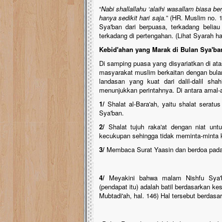
“
Nabi shallallahu ‘alaihi wasallam biasa 
hanya sedikit hari saja.
” (HR. Muslim no.
Sya'ban dari berpuasa, terkadang beliau
terkadang di pertengahan. (Lihat Syarah h
Kebid'ahan yang Marak di Bulan Sya'ba
Di samping puasa yang disyariatkan di ata
masyarakat muslim berkaitan dengan bulan
landasan yang kuat dari dalil-dalil sh
menunjukkan perintahnya. Di antara amal-a
1/
Shalat al-Bara'ah, yaitu shalat serat
Sya'ban.
2/
Shalat tujuh raka'at dengan niat unt
kecukupan sehingga tidak meminta-minta
3/
Membaca Surat Yaasin dan berdoa pada 
4/
Meyakini bahwa malam Nishfu Sya'ban
(pendapat itu) adalah batil berdasarkan ke
Mubtadi'ah, hal. 146) Hal tersebut berdasar