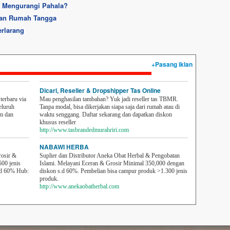
 Mengurangi Pahala?
jaan Rumah Tangga
erlarang
+Pasang iklan
Dicari, Reseller & Dropshipper Tas Online
erbaru via
Mau penghasilan tambahan? Yuk jadi reseller tas TBMR.
eluruh
Tanpa modal, bisa dikerjakan siapa saja dari rumah atau di
em dan
waktu senggang. Daftar sekarang dan dapatkan diskon
khusus reseller
http://www.tasbrandedmurahriri.com
NABAWI HERBA
rosir &
Suplier dan Distributor Aneka Obat Herbal & Pengobatan
500 jenis
Islami. Melayani Eceran & Grosir Minimal 350,000 dengan
sd 60% Hub:
diskon s.d 60%. Pembelian bisa campur produk >1.300 jenis
produk.
http://www.anekaobatherbal.com