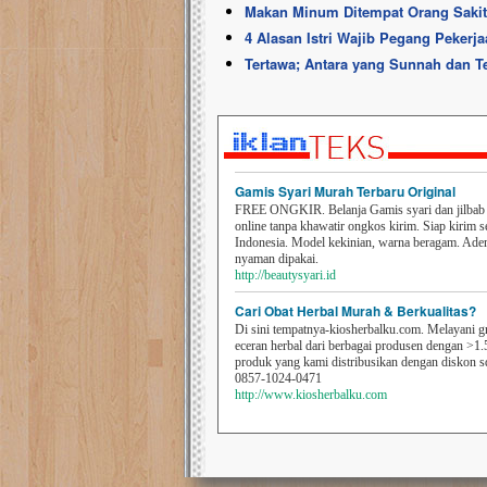
Makan Minum Ditempat Orang Sakit
4 Alasan Istri Wajib Pegang Peker
Tertawa; Antara yang Sunnah dan T
Gamis Syari Murah Terbaru Original
FREE ONGKIR. Belanja Gamis syari dan jilbab t
online tanpa khawatir ongkos kirim. Siap kirim s
Indonesia. Model kekinian, warna beragam. Ad
nyaman dipakai.
http://beautysyari.id
Cari Obat Herbal Murah & Berkualitas?
Di sini tempatnya-kiosherbalku.com. Melayani g
eceran herbal dari berbagai produsen dengan >1.
produk yang kami distribusikan dengan diskon 
0857-1024-0471
http://www.kiosherbalku.com