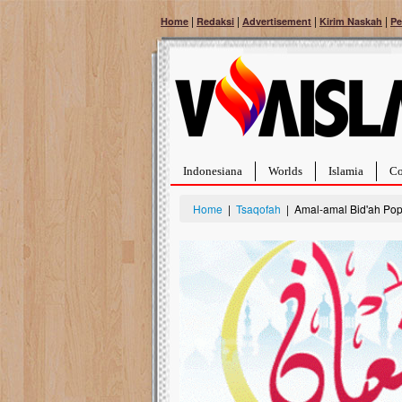
|
|
|
|
Home
Redaksi
Advertisement
Kirim Naskah
Pe
Indonesiana
Worlds
Islamia
Co
Home
|
Tsaqofah
| Amal-amal Bid'ah Popu
Bantu Naura, Balit
Tumor Pembuluh D
Hidup Naura Salsabila 
rintangan yang sangat b
berusia sepuluh bulan, b
menghadapi penyakit yan
pembuluh darah berukur