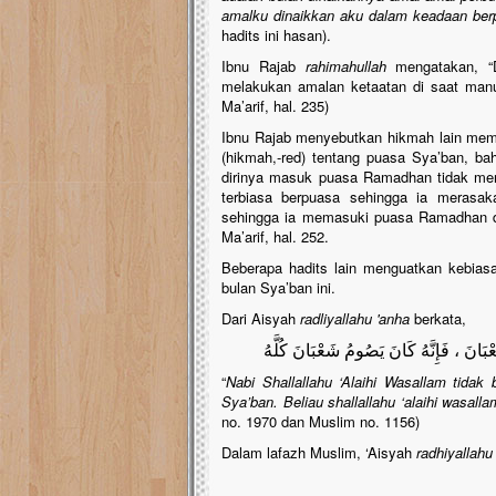
amalku dinaikkan aku dalam keadaan ber
hadits ini hasan).
Ibnu Rajab
rahimahullah
mengatakan, “D
melakukan amalan ketaatan di saat manusia
Ma’arif, hal. 235)
Ibnu Rajab menyebutkan hikmah lain memp
(hikmah,-red) tentang puasa Sya’ban, b
dirinya masuk puasa Ramadhan tidak menja
terbiasa berpuasa sehingga ia meras
sehingga ia memasuki puasa Ramadhan de
Ma’arif, hal. 252.
Beberapa hadits lain menguatkan kebia
bulan Sya’ban ini.
Dari Aisyah
radliyallahu 'anha
berkata,
َ ، فَإِنَّهُ كَانَ يَصُومُ شَعْبَانَ كُلَّهُ
“
Nabi Shallallahu ‘Alaihi Wasallam tidak
Sya’ban. Beliau shallallahu ‘alaihi wasal
no. 1970 dan Muslim no. 1156)
Dalam lafazh Muslim, ‘Aisyah
radhiyallahu