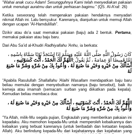
“
Wahai anak cucu Adam! Sesungguhnya Kami telah menyediakan pakaian
untuk menutupi auratmu dan untuk perhiasan bagimu.
” (QS. Al-A’raf: 26)
Ketika seseorang telah mengenakan pakaian hendaknya menyadari
nikmat Allah ini. Lalu bersyukur. Karenanya, dianjurkan untuk memuji Allah
dengan ucapan “Al-Hamdulillah”.
Dzikir atau do’a saat memakai pakaian (baju) ada 2 bentuk.
Pertama
,
memakai pakaian atau baju baru.
Dari Abu Sa’id al-Khudri
Radhiyallahu 'Anhu
, ia berkata:
كَانَ رَسُولُ اللَّهِ صَلَّى اللَّهُ عَلَيْهِ وَسَلَّمَ إِذَا اسْتَجَدَّ ثَوْبًا سَمَّاهُ بِاسْمِهِ ،
إِمَّا قَمِيصًا أَوْ عِمَامَةً ، ثُمَّ يَقُولُ :
اللَّهُمَّ لَكَ الْحَمْدُ ، أَنْتَ كَسَوْتَنِيهِ ،
أَسْأَلُكَ مِنْ خَيْرِهِ وَخَيْرِ مَا صُنِعَ لَهُ ، وَأَعُوذُ بِكَ مِنْ شَرِّهِ وَشَرِّ مَا صُنِعَ
لَهُ
“Apabila Rasulullah
Shallallahu 'Alaihi Wasallam
mendapatkan baju baru
beliau memulai dengan menyebutkan namanya (baju tersebut), baik itu
kemeja atau imamah (semacam surban yang diikatkan pada kepala).
Kemudian beliau membaca doa:
اللَّهُمَّ لَكَ الْحَمْدُ ، أَنْتَ كَسَوْتَنِيهِ ، أَسْأَلُكَ مِنْ خَيْرِهِ وَخَيْرِ مَا صُنِعَ لَهُ ،
وَأَعُوذُ بِكَ مِنْ شَرِّهِ وَشَرِّ مَا صُنِعَ لَهُ
“Ya Allah, milik-Mu segala pujian, Engkaulah yang memberikan pakaian ini
kepadaku. Aku memohon kepada-Mu untuk memperoleh kebaikannya dan
kebaikan yang terbuat karenanya (untuk beribadah dan ketaatan kepada
Allah). Aku berlindung kepada-Mu dari kejahatannya dan kejahatan yang