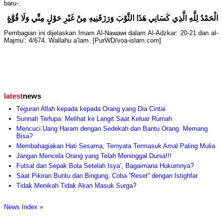
baru-:
الْحَمْدُ لِلَّهِ الَّذِي كَسَانِي هَذَا الثَّوْبَ وَرَزَقَنِيهِ مِنْ غَيْرِ حَوْلٍ مِنِّي وَلَا قُوَّةٍ
Pembagian ini dijelaskan Imam Al-Nawawi dalam Al-Adzkar: 20-21 dan al-
Majmu’: 4/674. Wallahu a’lam. [PurWD/voa-islam.com]
latest
news
Teguran Allah kepada kepada Orang yang Dia Cintai
Sunnah Terlupa: Melihat ke Langit Saat Keluar Rumah
Mencuci Uang Haram dengan Sedekah dan Bantu Orang. Memang
Bisa?
Membahagiakan Hati Sesama, Ternyata Termasuk Amal Paling Mulia
Jangan Mencela Orang yang Telah Meninggal Dunia!!!
Futsal dan Sepak Bola Setelah Isya’, Bagaimana Hukumnya?
Saat Pikiran Buntu dan Bingung, Coba ''Reset'' dengan Istighfar
Tidak Menikah Tidak Akan Masuk Surga?
News Index »