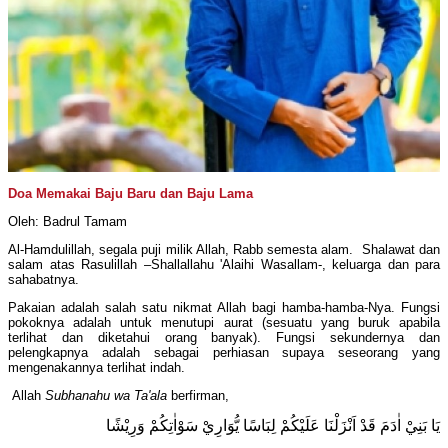
Doa Memakai Baju Baru dan Baju Lama
Oleh: Badrul Tamam
Al-Hamdulillah, segala puji milik Allah, Rabb semesta alam. Shalawat dan
salam atas Rasulillah –Shallallahu 'Alaihi Wasallam-, keluarga dan para
sahabatnya.
Pakaian adalah salah satu nikmat Allah bagi hamba-hamba-Nya. Fungsi
pokoknya adalah untuk menutupi aurat (sesuatu yang buruk apabila
terlihat dan diketahui orang banyak). Fungsi sekundernya dan
pelengkapnya adalah sebagai perhiasan supaya seseorang yang
mengenakannya terlihat indah.
Allah
Subhanahu wa Ta'ala
berfirman,
يَا بَنِيْ اٰدَمَ قَدْ اَنْزَلْنَا عَلَيْكُمْ لِبَاسًا يُّوَارِيْ سَوْاٰتِكُمْ وَرِيْشًا