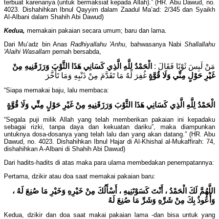
terbuat karenanya (untuk bermaksiat kepada Allah).” (HR. Abu Dawud, no.
4023. Dishahihkan Ibnul Qayyim dalam Zaadul Ma’ad: 2/345 dan Syaikh
Al-Albani dalam Shahih Abi Dawud)
Kedua,
memakain pakaian secara umum; baru dan lama.
Dari Mu’adz bin Anas
Radhiyallahu 'Anhu
, bahwasanya Nabi
Shallallahu
'Alaihi Wasallam
pernah bersabda,
مَنْ لَبِسَ ثَوْبًا فَقَالَ :
الْحَمْدُ لِلَّهِ الَّذِي كَسَانِي هَذَا الثَّوْبَ وَرَزَقَنِيهِ مِنْ
غَيْرِ حَوْلٍ مِنِّي وَلَا قُوَّةٍ
غُفِرَ لَهُ مَا تَقَدَّمَ مِنْ ذَنْبِهِ وَمَا تَأَخَّرَ
“Siapa memakai baju, lalu membaca:
الْحَمْدُ لِلَّهِ الَّذِي كَسَانِي هَذَا الثَّوْبَ وَرَزَقَنِيهِ مِنْ غَيْرِ حَوْلٍ مِنِّي وَلَا قُوَّةٍ
“Segala puji milik Allah yang telah memberikan pakaian ini kepadaku
sebagai rizki, tanpa daya dan kekuatan dariku”, maka diampunkan
untuknya dosa-dosanya yang telah lalu dan yang akan datang.” (HR. Abu
Dawud, no. 4023. Dishahihkan Ibnul Hajar di Al-Khishal al-Mukaffirah: 74,
dishahihkan A-Albani di Shahih Abi Dawud)
Dari hadits-hadits di atas maka para ulama membedakan penempatannya:
Pertama, dzikir atau doa saat memakai pakaian baru:
اللَّهُمَّ لَكَ الْحَمْدُ ، أَنْتَ كَسَوْتَنِيهِ ، أَسْأَلُكَ مِنْ خَيْرِهِ وَخَيْرِ مَا صُنِعَ لَهُ ،
وَأَعُوذُ بِكَ مِنْ شَرِّهِ وَشَرِّ مَا صُنِعَ لَهُ
Kedua, dzikir dan doa saat makai pakaian lama -dan bisa untuk yang