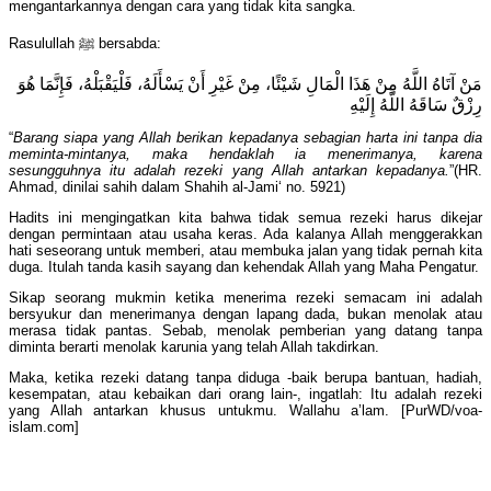
mengantarkannya dengan cara yang tidak kita sangka.
Rasulullah ﷺ bersabda:
مَنْ آتَاهُ اللَّهُ مِنْ هَذَا الْمَالِ شَيْئًا، مِنْ غَيْرِ أَنْ يَسْأَلَهُ، فَلْيَقْبَلْهُ، فَإِنَّمَا هُوَ
رِزْقٌ سَاقَهُ اللَّهُ إِلَيْهِ
“
Barang siapa yang Allah berikan kepadanya sebagian harta ini tanpa dia
meminta-mintanya, maka hendaklah ia menerimanya, karena
sesungguhnya itu adalah rezeki yang Allah antarkan kepadanya.
”(HR.
Ahmad, dinilai sahih dalam Shahih al-Jami‘ no. 5921)
Hadits ini mengingatkan kita bahwa tidak semua rezeki harus dikejar
dengan permintaan atau usaha keras. Ada kalanya Allah menggerakkan
hati seseorang untuk memberi, atau membuka jalan yang tidak pernah kita
duga. Itulah tanda kasih sayang dan kehendak Allah yang Maha Pengatur.
Sikap seorang mukmin ketika menerima rezeki semacam ini adalah
bersyukur dan menerimanya dengan lapang dada, bukan menolak atau
merasa tidak pantas. Sebab, menolak pemberian yang datang tanpa
diminta berarti menolak karunia yang telah Allah takdirkan.
Maka, ketika rezeki datang tanpa diduga -baik berupa bantuan, hadiah,
kesempatan, atau kebaikan dari orang lain-, ingatlah: Itu adalah rezeki
yang Allah antarkan khusus untukmu. Wallahu a’lam. [PurWD/voa-
islam.com]