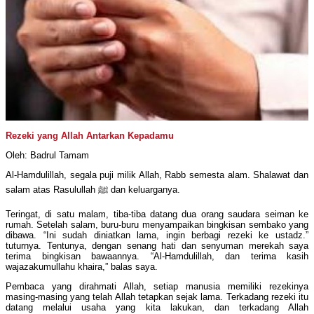
Rezeki yang Allah Antarkan Kepadamu
Oleh: Badrul Tamam
Al-Hamdulillah, segala puji milik Allah, Rabb semesta alam. Shalawat dan
salam atas Rasulullah ﷺ dan keluarganya.
Teringat, di satu malam, tiba-tiba datang dua orang saudara seiman ke
rumah. Setelah salam, buru-buru menyampaikan bingkisan sembako yang
dibawa. “Ini sudah diniatkan lama, ingin berbagi rezeki ke ustadz.”
tuturnya. Tentunya, dengan senang hati dan senyuman merekah saya
terima bingkisan bawaannya. “Al-Hamdulillah, dan terima kasih
wajazakumullahu khaira,” balas saya.
Pembaca yang dirahmati Allah, setiap manusia memiliki rezekinya
masing-masing yang telah Allah tetapkan sejak lama. Terkadang rezeki itu
datang melalui usaha yang kita lakukan, dan terkadang Allah