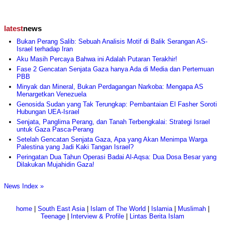
latest
news
Bukan Perang Salib: Sebuah Analisis Motif di Balik Serangan AS-
Israel terhadap Iran
Aku Masih Percaya Bahwa ini Adalah Putaran Terakhir!
Fase 2 Gencatan Senjata Gaza hanya Ada di Media dan Pertemuan
PBB
Minyak dan Mineral, Bukan Perdagangan Narkoba: Mengapa AS
Menargetkan Venezuela
Genosida Sudan yang Tak Terungkap: Pembantaian El Fasher Soroti
Hubungan UEA-Israel
Senjata, Panglima Perang, dan Tanah Terbengkalai: Strategi Israel
untuk Gaza Pasca-Perang
Setelah Gencatan Senjata Gaza, Apa yang Akan Menimpa Warga
Palestina yang Jadi Kaki Tangan Israel?
Peringatan Dua Tahun Operasi Badai Al-Aqsa: Dua Dosa Besar yang
Dilakukan Mujahidin Gaza!
News Index »
home
|
South East Asia
|
Islam of The World
|
Islamia
|
Muslimah
|
Teenage
|
Interview & Profile
|
Lintas Berita Islam