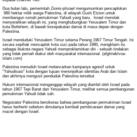
Dua bulan lalu, pemerintah Zionis-pIsrael mengumumkan pencaplokan
980 hektar milik warga Palestina, di wilayah Gush Etzion untuk
membangun rumah pemukiman Yahudi yang baru. Israel menolak
menyerahkan wilayah ini, yang menghubungkan Yerusalem Timur dan
kota Betlehem, di bawah kesepakatan damai di masa depan dengan
Palestina.
Israel menduduki Yerusalem Timur selama Perang 1967 Timur Tengah. Ini
secara sepihak mencaplok kota suci pada tahun 1980, mengklaim itu
sebagai ibukota negara Yahudi memproklamirkan diri - sebuah tindakan
yang tidak pernah diakui oleh masyarakat internasional. (afgh/wb/voa-
islam.com)
Palestina menuduh Israel melancarkan kampanye agresif untuk
"Yahudisasi" kota dengan tujuan menonjolkan identitas Arab dan Islam
dan akhirnya mengusir penduduk Palestina tersebut.
Hukum internasional menganggap wilayah yang diambil oleh Israel pada
tahun 1967 Tepi Barat dan Yerusalem Timur, melihat semua pembangunan
pemukiman Yahudi tidak sah.
Negosiator Palestina bersikeras bahwa pembangunan permukiman Israel
harus berhenti sebelum dimulainya kembali pembicaraan damai yang
macet dengan Israel.