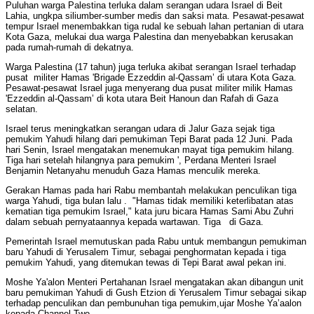
Puluhan warga Palestina terluka dalam serangan udara Israel di Beit
Lahia, ungkpa siliumber-sumber medis dan saksi mata. Pesawat-pesawat
tempur Israel menembakkan tiga rudal ke sebuah lahan pertanian di utara
Kota Gaza, melukai dua warga Palestina dan menyebabkan kerusakan
pada rumah-rumah di dekatnya.
Warga Palestina (17 tahun) juga terluka akibat serangan Israel terhadap
pusat militer Hamas 'Brigade Ezzeddin al-Qassam’ di utara Kota Gaza.
Pesawat-pesawat Israel juga menyerang dua pusat militer milik Hamas
'Ezzeddin al-Qassam’ di kota utara Beit Hanoun dan Rafah di Gaza
selatan.
Israel terus meningkatkan serangan udara di Jalur Gaza sejak tiga
pemukim Yahudi hilang dari pemukiman Tepi Barat pada 12 Juni. Pada
hari Senin, Israel mengatakan menemukan mayat tiga pemukim hilang.
Tiga hari setelah hilangnya para pemukim ', Perdana Menteri Israel
Benjamin Netanyahu menuduh Gaza Hamas menculik mereka.
Gerakan Hamas pada hari Rabu membantah melakukan penculikan tiga
warga Yahudi, tiga bulan lalu . "Hamas tidak memiliki keterlibatan atas
kematian tiga pemukim Israel," kata juru bicara Hamas Sami Abu Zuhri
dalam sebuah pernyataannya kepada wartawan. Tiga di Gaza.
Pemerintah Israel memutuskan pada Rabu untuk membangun pemukiman
baru Yahudi di Yerusalem Timur, sebagai penghormatan kepada i tiga
pemukim Yahudi, yang ditemukan tewas di Tepi Barat awal pekan ini.
Moshe Ya'alon Menteri Pertahanan Israel mengatakan akan dibangun unit
baru pemukiman Yahudi di Gush Etzion di Yerusalem Timur sebagai sikap
terhadap penculikan dan pembunuhan tiga pemukim,ujar Moshe Ya’aalon
kepada Channel Two.