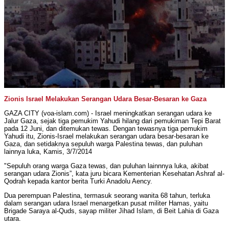
Zionis Israel Melakukan Serangan Udara Besar-Besaran ke Gaza
GAZA CITY (voa-islam.com) - Israel meningkatkan serangan udara ke
Jalur Gaza, sejak tiga pemukim Yahudi hilang dari pemukiman Tepi Barat
pada 12 Juni, dan ditemukan tewas. Dengan tewasnya tiga pemukim
Yahudi itu, Zionis-Israel melakukan serangan udara besar-besaran ke
Gaza, dan setidaknya sepuluh warga Palestina tewas, dan puluhan
lainnya luka, Kamis, 3/7/2014
"Sepuluh orang warga Gaza tewas, dan puluhan lainnnya luka, akibat
serangan udara Zionis”, kata juru bicara Kementerian Kesehatan Ashraf al-
Qodrah kepada kantor berita Turki Anadolu Aency.
Dua perempuan Palestina, termasuk seorang wanita 68 tahun, terluka
dalam serangan udara Israel menargetkan pusat militer Hamas, yaitu
Brigade Saraya al-Quds, sayap militer Jihad Islam, di Beit Lahia di Gaza
utara.