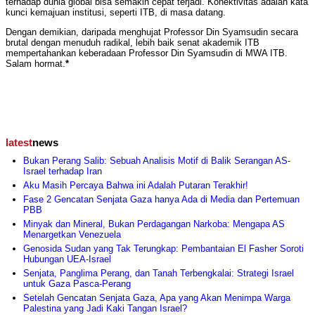
terhadap dunia global bisa semakin cepat terjadi. Konektivitas adalah kata
kunci kemajuan institusi, seperti ITB, di masa datang.
Dengan demikian, daripada menghujat Professor Din Syamsudin secara
brutal dengan menuduh radikal, lebih baik senat akademik ITB
mempertahankan keberadaan Professor Din Syamsudin di MWA ITB.
Salam hormat.
*
latest
news
Bukan Perang Salib: Sebuah Analisis Motif di Balik Serangan AS-
Israel terhadap Iran
Aku Masih Percaya Bahwa ini Adalah Putaran Terakhir!
Fase 2 Gencatan Senjata Gaza hanya Ada di Media dan Pertemuan
PBB
Minyak dan Mineral, Bukan Perdagangan Narkoba: Mengapa AS
Menargetkan Venezuela
Genosida Sudan yang Tak Terungkap: Pembantaian El Fasher Soroti
Hubungan UEA-Israel
Senjata, Panglima Perang, dan Tanah Terbengkalai: Strategi Israel
untuk Gaza Pasca-Perang
Setelah Gencatan Senjata Gaza, Apa yang Akan Menimpa Warga
Palestina yang Jadi Kaki Tangan Israel?