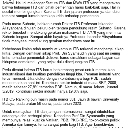
Jokowi. Hal ini melanggar Statuta ITB dan MWA ITB yang mengatakan
bahwa hubungan ITB dan pihak pemerintah harus baik-baik saja. Hal ini
sedikit membingungkan. Karena ITB dan jajaran professornya dari dulu
tercatat sangat lumrah bersikap kritis terhadap pemerintah.
Pada masa Suharto, bahkan rumah Rektor ITB Professor Iskandar
Alisyahbana dihujani peluru oleh tentara pendukung rezim Suharto. Karena
rektor tersebut mendukung gerakan mahasiwa ITB 77/78 yang meminta
Suharto lengser. Sampai akhir hayatnya Professor Iskandar Alisyahbana
tidak menyesal mendukung gerakan mahasiswa saat itu.
Kebebasan ilmiah telah membuat kampus ITB terkenal menghargai sikap
kritis. Dengan demikian sikap Prof. Din Syamsudin yang saat ini sering
kritis terhadap pemerintah Jokowi, harus dimaklumi sebagai bagian dari
hidupnya demokrasi, yang sejak dulu diperjuangkan ITB.
Perlu dicatat bahwa ITB harus berkembang pesat untuk memajukan
industrialisasi dan kualitas pendidikan tinggi kita. Peranan industri yang
terus merosot. Jika diukur dengan kontribusinya bagi PDB, sudah
mencemaskan saat ini. Kontribusi sektor industri di masa SBY, 2008,
masih sebesar 27,8% terhadap PDB. Namun, di masa Jokowi, kuartal
3/2019, kontribusi sektor industri hanya 19,8% saja.
ITB QS Ranking pun masih pada nomor 331. Jauh di bawah University
Malaya, pada urutan 59 dunia, pada tahun 2020.
Untuk memajukan ITB dan jaringan internasional, sangat dibutuhkan
datangnya dari berbagai pihak. Kehadiran Prof Din Syamsudin yang
mempunyai relasi kuat ke Vatikan, PBB, PKC-RRC, tokoh-tokoh politik
Amerika dan lainnya, tentu sangat perlu bagi ITB. Agar konektivitas