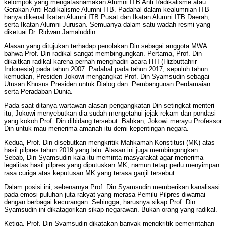
kelompok yang mengatasnamakan Alumni ITB Anti Radikalisme atau
Gerakan Anti Radikalisme Alumni ITB. Padahal dalam kealumnian ITB
hanya dikenal Ikatan Alumni ITB Pusat dan Ikatan Alumni ITB Daerah,
serta Ikatan Alumni Jurusan. Semuanya dalam satu wadah resmi yang
diketuai Dr. Ridwan Jamaluddin.
Alasan yang ditujukan terhadap penolakan Din sebagai anggota MWA
bahwa Prof. Din radikal sangat membingungkan. Pertama, Prof. Din
dikaitkan radikal karena pernah menghadiri acara HTI (Hizbuttahrir
Indonesia) pada tahun 2007. Padahal pada tahun 2017, sepuluh tahun
kemudian, Presiden Jokowi mengangkat Prof. Din Syamsudin sebagai
Utusan Khusus Presiden untuk Dialog dan Pembangunan Perdamaian
serta Peradaban Dunia.
Pada saat ditanya wartawan alasan pengangkatan Din setingkat menteri
itu, Jokowi menyebutkan dia sudah mengetahui jejak rekam dan pondasi
yang kokoh Prof. Din dibidang tersebut. Bahkan, Jokowi merayu Professor
Din untuk mau menerima amanah itu demi kepentingan negara.
Kedua, Prof. Din disebutkan mengkritik Mahkamah Konstitusi (MK) atas
hasil pilpres tahun 2019 yang lalu. Alasan ini juga membingungkan.
Sebab, Din Syamsudin kala itu meminta masyarakat agar menerima
legalitas hasil pilpres yang diputuskan MK, namun tetap perlu menyimpan
rasa curiga atas keputusan MK yang terasa ganjil tersebut.
Dalam posisi ini, sebenarnya Prof. Din Syamsudin memberikan kanalisasi
pada emosi puluhan juta rakyat yang merasa Pemilu Pilpres diwarnai
dengan berbagai kecurangan. Sehingga, harusnya sikap Prof. Din
Syamsudin ini dikatagorikan sikap negarawan. Bukan orang yang radikal.
Ketiga, Prof. Din Syamsudin dikatakan banyak mengkritik pemerintahan