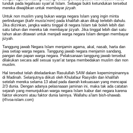
tunduk pada legalisasi syari’at Islam. Sebagai bukti ketundukan tersebut
mereka diwajibkan untuk membayar
jizyah
.
Untuk non muslim yang bukan warga negara Islam yang ingin minta
perlindungan (
kafir musta’mim
) pada khalifah akan dikaji terlebih dahulu.
Jika diizinkan, jangka waktu tinggal di negara Islam tak boleh lebih dari
satu tahun dan mereka tak membayar jizyah. Jika tinggal lebih dari satu
tahun akan ditawari untuk menjadi warga negara Islam dengan membayar
jizyah.
Tanggung jawab Negara Islam menjamin agama, akal, nasab, harta dan
jiwa setiap warga negara. Tanggung jawab negara menjamin sandang,
pangan dan papan warga negara. Pelaksanaan tanggung jawab tersebut
dilakukan secara adil sesuai syari’at tanpa membedakan muslim dan non
muslim.
Hal tersebut telah diteladankan Rasulullah SAW dalam kepemimpinannya
di Madinah. Selanjutnya diikuti oleh Khulafaur Rasyidin dan khalifah
setelah mereka selama 13 abad pada daerah kekuasaan yang mencapai
2/3 dunia. Dengan adanya pelasnaaan jaminan ini, maka tak ada catatan
sejarah yang menunjukkan warga negara Islam kabur dari negara karena
faktor ekonomi atau faktor dunia lainnya. Wallahu a’lam bish-shawab.
(rf/voa-islam.com)