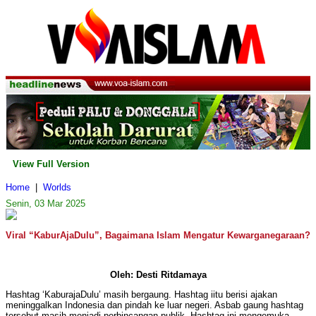
View Full Version
Home
|
Worlds
Senin, 03 Mar 2025
Viral “KaburAjaDulu”, Bagaimana Islam Mengatur Kewarganegaraan?
Oleh: Desti Ritdamaya
Hashtag ‘KaburajaDulu’ masih bergaung. Hashtag iitu berisi ajakan
meninggalkan Indonesia dan pindah ke luar negeri. Asbab gaung hashtag
tersebut masih menjadi perbincangan publik. Hashtag ini mengemuka