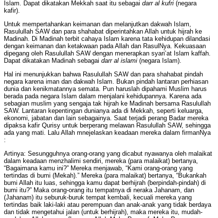
Islam. Dapat dikatakan Mekkah saat itu sebagai
darr al kufri
(negara
kafir).
Untuk mempertahankan keimanan dan melanjutkan dakwah Islam,
Rasulullah SAW dan para shahabat diperintahkan Allah untuk hijrah ke
Madinah. Di Madinah terbit cahaya Islam karena tata kehidupan dilandasi
dengan keimanan dan ketakwaan pada Allah dan RasulNya. Kekuasaan
dipegang oleh Rasulullah SAW dengan menerapkan syari’at Islam kaffah.
Dapat dikatakan Madinah sebagai
darr al islami
(negara Islam).
Hal ini menunjukkan bahwa Rasulullah SAW dan para shahabat pindah
negara karena iman dan dakwah Islam. Bukan pindah lantaran perhiasan
dunia dan kenikmatannya semata. Pun haruslah dipahami Muslim harus
berada pada negara Islam dalam menjalani kehidupannya. Karena ada
sebagian muslim yang sengaja tak hijrah ke Madinah bersama Rasulullah
SAW. Lantaran kepentingan dunianya ada di Mekkah, seperti keluarga,
ekonomi, jabatan dan lain sebagainya. Saat terjadi perang Badar mereka
dipaksa kafir Qurisy untuk berperang melawan Rasulullah SAW, sehingga
ada yang mati. Lalu Allah mnejelaskan keadaan mereka dalam firmanNya
:
Artinya: Sesungguhnya orang-orang yang dicabut nyawanya oleh malaikat
dalam keadaan menzhalimi sendiri, mereka (para malaikat) bertanya,
“Bagaimana kamu ini?” Mereka menjawab, “Kami orang-orang yang
tertindas di bumi (Mekah).” Mereka (para malaikat) bertanya, “Bukankah
bumi Allah itu luas, sehingga kamu dapat berhijrah (berpindah-pindah) di
bumi itu?” Maka orang-orang itu tempatnya di neraka Jahanam, dan
(Jahanam) itu seburuk-buruk tempat kembali, kecuali mereka yang
tertindas baik laki-laki atau perempuan dan anak-anak yang tidak berdaya
dan tidak mengetahui jalan (untuk berhijrah), maka mereka itu, mudah-