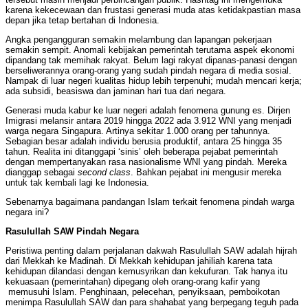
karena kekecewaan dan frustasi generasi muda atas ketidakpastian masa
depan jika tetap bertahan di Indonesia.
Angka pengangguran semakin melambung dan lapangan pekerjaan
semakin sempit. Anomali kebijakan pemerintah terutama aspek ekonomi
dipandang tak memihak rakyat. Belum lagi rakyat dipanas-panasi dengan
berseliwerannya orang-orang yang sudah pindah negara di media sosial.
Nampak di luar negeri kualitas hidup lebih terpenuhi; mudah mencari kerja;
ada subsidi, beasiswa dan jaminan hari tua dari negara.
Generasi muda kabur ke luar negeri adalah fenomena gunung es. Dirjen
Imigrasi melansir antara 2019 hingga 2022 ada 3.912 WNI yang menjadi
warga negara Singapura. Artinya sekitar 1.000 orang per tahunnya.
Sebagian besar adalah individu berusia produktif, antara 25 hingga 35
tahun. Realita ini ditanggapi ‘sinis’ oleh beberapa pejabat pemerintah
dengan mempertanyakan rasa nasionalisme WNI yang pindah. Mereka
dianggap sebagai
second class
. Bahkan pejabat ini mengusir mereka
untuk tak kembali lagi ke Indonesia.
Sebenarnya bagaimana pandangan Islam terkait fenomena pindah warga
negara ini?
Rasulullah SAW Pindah Negara
Peristiwa penting dalam perjalanan dakwah Rasulullah SAW adalah hijrah
dari Mekkah ke Madinah. Di Mekkah kehidupan jahiliah karena tata
kehidupan dilandasi dengan kemusyrikan dan kekufuran. Tak hanya itu
kekuasaan (pemerintahan) dipegang oleh orang-orang kafir yang
memusuhi Islam. Penghinaan, pelecehan, penyiksaan, pemboikotan
menimpa Rasulullah SAW dan para shahabat yang berpegang teguh pada