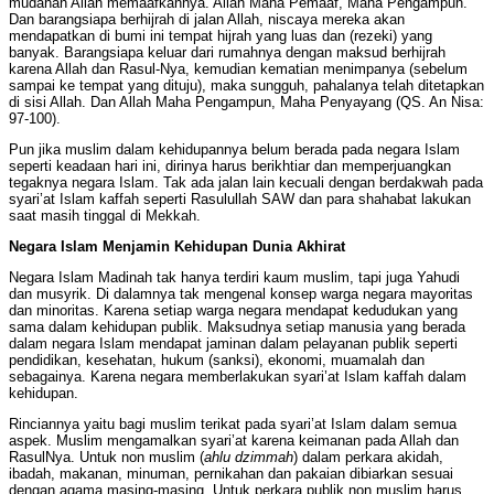
mudahan Allah memaafkannya. Allah Maha Pemaaf, Maha Pengampun.
Dan barangsiapa berhijrah di jalan Allah, niscaya mereka akan
mendapatkan di bumi ini tempat hijrah yang luas dan (rezeki) yang
banyak. Barangsiapa keluar dari rumahnya dengan maksud berhijrah
karena Allah dan Rasul-Nya, kemudian kematian menimpanya (sebelum
sampai ke tempat yang dituju), maka sungguh, pahalanya telah ditetapkan
di sisi Allah. Dan Allah Maha Pengampun, Maha Penyayang (QS. An Nisa:
97-100).
Pun jika muslim dalam kehidupannya belum berada pada negara Islam
seperti keadaan hari ini, dirinya harus berikhtiar dan memperjuangkan
tegaknya negara Islam. Tak ada jalan lain kecuali dengan berdakwah pada
syari’at Islam kaffah seperti Rasulullah SAW dan para shahabat lakukan
saat masih tinggal di Mekkah.
Negara Islam Menjamin Kehidupan Dunia Akhirat
Negara Islam Madinah tak hanya terdiri kaum muslim, tapi juga Yahudi
dan musyrik. Di dalamnya tak mengenal konsep warga negara mayoritas
dan minoritas. Karena setiap warga negara mendapat kedudukan yang
sama dalam kehidupan publik. Maksudnya setiap manusia yang berada
dalam negara Islam mendapat jaminan dalam pelayanan publik seperti
pendidikan, kesehatan, hukum (sanksi), ekonomi, muamalah dan
sebagainya. Karena negara memberlakukan syari’at Islam kaffah dalam
kehidupan.
Rinciannya yaitu bagi muslim terikat pada syari’at Islam dalam semua
aspek. Muslim mengamalkan syari’at karena keimanan pada Allah dan
RasulNya. Untuk non muslim (
ahlu dzimmah
) dalam perkara akidah,
ibadah, makanan, minuman, pernikahan dan pakaian dibiarkan sesuai
dengan agama masing-masing. Untuk perkara publik non muslim harus