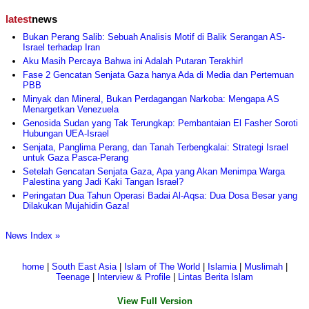
latest
news
Bukan Perang Salib: Sebuah Analisis Motif di Balik Serangan AS-
Israel terhadap Iran
Aku Masih Percaya Bahwa ini Adalah Putaran Terakhir!
Fase 2 Gencatan Senjata Gaza hanya Ada di Media dan Pertemuan
PBB
Minyak dan Mineral, Bukan Perdagangan Narkoba: Mengapa AS
Menargetkan Venezuela
Genosida Sudan yang Tak Terungkap: Pembantaian El Fasher Soroti
Hubungan UEA-Israel
Senjata, Panglima Perang, dan Tanah Terbengkalai: Strategi Israel
untuk Gaza Pasca-Perang
Setelah Gencatan Senjata Gaza, Apa yang Akan Menimpa Warga
Palestina yang Jadi Kaki Tangan Israel?
Peringatan Dua Tahun Operasi Badai Al-Aqsa: Dua Dosa Besar yang
Dilakukan Mujahidin Gaza!
News Index »
home
|
South East Asia
|
Islam of The World
|
Islamia
|
Muslimah
|
Teenage
|
Interview & Profile
|
Lintas Berita Islam
View Full Version