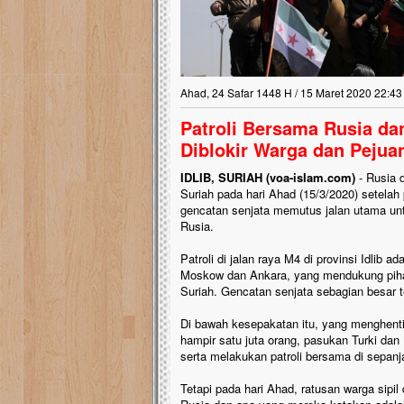
Ahad, 24 Safar 1448 H / 15 Maret 2020 22:43
Patroli Bersama Rusia dan
Diblokir Warga dan Pejua
IDLIB, SURIAH (voa-islam.com)
- Rusia d
Suriah pada hari Ahad (15/3/2020) setelah
gencatan senjata memutus jalan utama unt
Rusia.
Patroli di jalan raya M4 di provinsi Idlib a
Moskow dan Ankara, yang mendukung piha
Suriah. Gencatan senjata sebagian besar te
Di bawah kesepakatan itu, yang menghent
hampir satu juta orang, pasukan Turki da
serta melakukan patroli bersama di sepanja
Tetapi pada hari Ahad, ratusan warga sipi