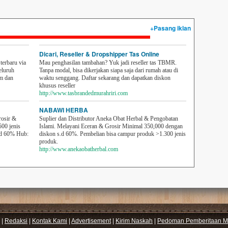
+Pasang iklan
Dicari, Reseller & Dropshipper Tas Online
erbaru via
Mau penghasilan tambahan? Yuk jadi reseller tas TBMR.
eluruh
Tanpa modal, bisa dikerjakan siapa saja dari rumah atau di
em dan
waktu senggang. Daftar sekarang dan dapatkan diskon
khusus reseller
http://www.tasbrandedmurahriri.com
NABAWI HERBA
rosir &
Suplier dan Distributor Aneka Obat Herbal & Pengobatan
500 jenis
Islami. Melayani Eceran & Grosir Minimal 350,000 dengan
sd 60% Hub:
diskon s.d 60%. Pembelian bisa campur produk >1.300 jenis
produk.
http://www.anekaobatherbal.com
|
Redaksi
|
Kontak Kami
|
Advertisement
|
Kirim Naskah
|
Pedoman Pemberitaan Me