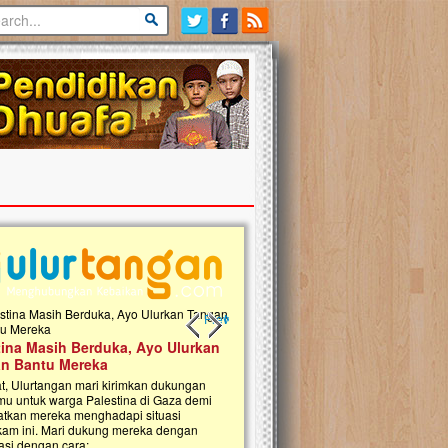
Previous slide
Next slide
tina Masih Berduka, Ayo Ulurkan
Open Donasi Wakaf Pembangu
n Bantu Mereka
Rumah Qur'an & TK Islam Terp
t, Ulurtangan mari kirimkan dukungan
Najjah di Jonggol
mu untuk warga Palestina di Gaza demi
tkan mereka menghadapi situasi
Saat ini, Ulurtangan bersama Yayasan 
am ini. Mari dukung mereka dengan
Najjahtul Islam Jonggol sedang merintis
si dengan cara:...
pembangunan Rumah Qur’an dan Tama