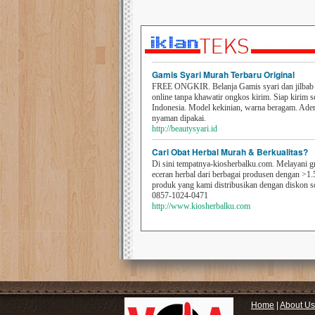
Gamis Syari Murah Terbaru Original
FREE ONGKIR. Belanja Gamis syari dan jilbab t
online tanpa khawatir ongkos kirim. Siap kirim s
Indonesia. Model kekinian, warna beragam. Ad
nyaman dipakai.
http://beautysyari.id
Cari Obat Herbal Murah & Berkualitas?
Di sini tempatnya-kiosherbalku.com. Melayani g
eceran herbal dari berbagai produsen dengan >1.
produk yang kami distribusikan dengan diskon 
0857-1024-0471
http://www.kiosherbalku.com
Home
|
About Us