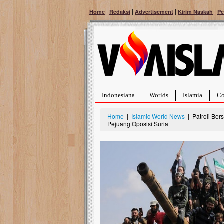
|
|
|
|
Home
Redaksi
Advertisement
Kirim Naskah
Pe
Indonesiana
Worlds
Islamia
Co
Home
|
Islamic World News
| Patroli Bers
Pejuang Oposisi Suria
Bantu Naura, Balit
Tumor Pembuluh D
Hidup Naura Salsabila 
rintangan yang sangat b
berusia sepuluh bulan, b
menghadapi penyakit yan
pembuluh darah berukur