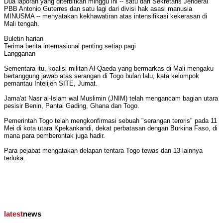
Dua laporan yang diterbitkan minggu ini -- satu dari Sekretaris Jenderal
PBB Antonio Guterres dan satu lagi dari divisi hak asasi manusia
MINUSMA -- menyatakan kekhawatiran atas intensifikasi kekerasan di
Mali tengah.
Buletin harian
Terima berita internasional penting setiap pagi
Langganan
Sementara itu, koalisi militan Al-Qaeda yang bermarkas di Mali mengaku
bertanggung jawab atas serangan di Togo bulan lalu, kata kelompok
pemantau Intelijen SITE, Jumat.
Jama'at Nasr al-Islam wal Muslimin (JNIM) telah mengancam bagian utara
pesisir Benin, Pantai Gading, Ghana dan Togo.
Pemerintah Togo telah mengkonfirmasi sebuah "serangan teroris" pada 11
Mei di kota utara Kpekankandi, dekat perbatasan dengan Burkina Faso, di
mana para pemberontak juga hadir.
Para pejabat mengatakan delapan tentara Togo tewas dan 13 lainnya
terluka.
latest
news