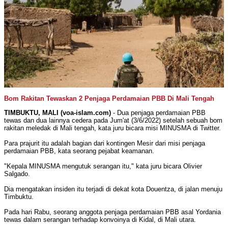
Bom Rakitan Tewaskan 2 Penjaga Perdamaian PBB Di Mali Tengah
TIMBUKTU, MALI (voa-islam.com)
- Dua penjaga perdamaian PBB
tewas dan dua lainnya cedera pada Jum'at (3/6/2022) setelah sebuah bom
rakitan meledak di Mali tengah, kata juru bicara misi MINUSMA di Twitter.
Para prajurit itu adalah bagian dari kontingen Mesir dari misi penjaga
perdamaian PBB, kata seorang pejabat keamanan.
"Kepala MINUSMA mengutuk serangan itu," kata juru bicara Olivier
Salgado.
Dia mengatakan insiden itu terjadi di dekat kota Douentza, di jalan menuju
Timbuktu.
Pada hari Rabu, seorang anggota penjaga perdamaian PBB asal Yordania
tewas dalam serangan terhadap konvoinya di Kidal, di Mali utara.