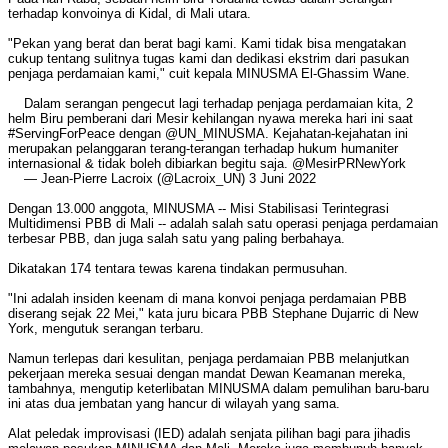
terhadap konvoinya di Kidal, di Mali utara.
"Pekan yang berat dan berat bagi kami. Kami tidak bisa mengatakan
cukup tentang sulitnya tugas kami dan dedikasi ekstrim dari pasukan
penjaga perdamaian kami," cuit kepala MINUSMA El-Ghassim Wane.
Dalam serangan pengecut lagi terhadap penjaga perdamaian kita, 2
helm Biru pemberani dari Mesir kehilangan nyawa mereka hari ini saat
#ServingForPeace dengan @UN_MINUSMA. Kejahatan-kejahatan ini
merupakan pelanggaran terang-terangan terhadap hukum humaniter
internasional & tidak boleh dibiarkan begitu saja. @MesirPRNewYork
— Jean-Pierre Lacroix (@Lacroix_UN) 3 Juni 2022
Dengan 13.000 anggota, MINUSMA -- Misi Stabilisasi Terintegrasi
Multidimensi PBB di Mali -- adalah salah satu operasi penjaga perdamaian
terbesar PBB, dan juga salah satu yang paling berbahaya.
Dikatakan 174 tentara tewas karena tindakan permusuhan.
"Ini adalah insiden keenam di mana konvoi penjaga perdamaian PBB
diserang sejak 22 Mei," kata juru bicara PBB Stephane Dujarric di New
York, mengutuk serangan terbaru.
Namun terlepas dari kesulitan, penjaga perdamaian PBB melanjutkan
pekerjaan mereka sesuai dengan mandat Dewan Keamanan mereka,
tambahnya, mengutip keterlibatan MINUSMA dalam pemulihan baru-baru
ini atas dua jembatan yang hancur di wilayah yang sama.
Alat peledak improvisasi (IED) adalah senjata pilihan bagi para jihadis