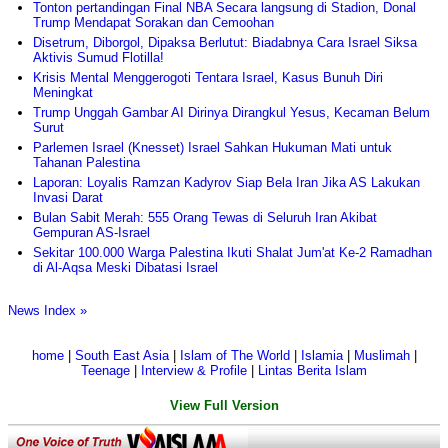
Tonton pertandingan Final NBA Secara langsung di Stadion, Donal
Trump Mendapat Sorakan dan Cemoohan
Disetrum, Diborgol, Dipaksa Berlutut: Biadabnya Cara Israel Siksa
Aktivis Sumud Flotilla!
Krisis Mental Menggerogoti Tentara Israel, Kasus Bunuh Diri
Meningkat
Trump Unggah Gambar AI Dirinya Dirangkul Yesus, Kecaman Belum
Surut
Parlemen Israel (Knesset) Israel Sahkan Hukuman Mati untuk
Tahanan Palestina
Laporan: Loyalis Ramzan Kadyrov Siap Bela Iran Jika AS Lakukan
Invasi Darat
Bulan Sabit Merah: 555 Orang Tewas di Seluruh Iran Akibat
Gempuran AS-Israel
Sekitar 100.000 Warga Palestina Ikuti Shalat Jum'at Ke-2 Ramadhan
di Al-Aqsa Meski Dibatasi Israel
News Index »
home
|
South East Asia
|
Islam of The World
|
Islamia
|
Muslimah
|
Teenage
|
Interview & Profile
|
Lintas Berita Islam
View Full Version