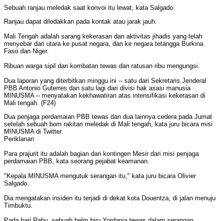
Sebuah ranjau meledak saat konvoi itu lewat, kata Salgado.
Ranjau dapat diledakkan pada kontak atau jarak jauh.
Mali Tengah adalah sarang kekerasan dan aktivitas jihadis yang telah
menyebar dari utara ke pusat negara, dan ke negara tetangga Burkina
Faso dan Niger.
Ribuan warga sipil dan kombatan tewas dan ratusan ribu mengungsi.
Dua laporan yang diterbitkan minggu ini -- satu dari Sekretaris Jenderal
PBB Antonio Guterres dan satu lagi dari divisi hak asasi manusia
MINUSMA -- menyatakan kekhawatiran atas intensifikasi kekerasan di
Mali tengah. (F24)
Dua penjaga perdamaian PBB tewas dan dua lainnya cedera pada Jumat
setelah sebuah bom rakitan meledak di Mali tengah, kata juru bicara misi
MINUSMA di Twitter.
Periklanan
Para prajurit itu adalah bagian dari kontingen Mesir dari misi penjaga
perdamaian PBB, kata seorang pejabat keamanan.
"Kepala MINUSMA mengutuk serangan itu," kata juru bicara Olivier
Salgado.
Dia mengatakan insiden itu terjadi di dekat kota Douentza, di jalan menuju
Timbuktu.
Pada hari Rabu, sebuah helm biru Yordania tewas dalam serangan