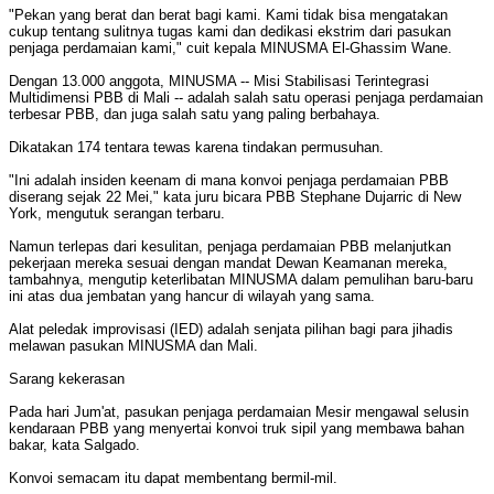
"Pekan yang berat dan berat bagi kami. Kami tidak bisa mengatakan
cukup tentang sulitnya tugas kami dan dedikasi ekstrim dari pasukan
penjaga perdamaian kami," cuit kepala MINUSMA El-Ghassim Wane.
Dengan 13.000 anggota, MINUSMA -- Misi Stabilisasi Terintegrasi
Multidimensi PBB di Mali -- adalah salah satu operasi penjaga perdamaian
terbesar PBB, dan juga salah satu yang paling berbahaya.
Dikatakan 174 tentara tewas karena tindakan permusuhan.
"Ini adalah insiden keenam di mana konvoi penjaga perdamaian PBB
diserang sejak 22 Mei," kata juru bicara PBB Stephane Dujarric di New
York, mengutuk serangan terbaru.
Namun terlepas dari kesulitan, penjaga perdamaian PBB melanjutkan
pekerjaan mereka sesuai dengan mandat Dewan Keamanan mereka,
tambahnya, mengutip keterlibatan MINUSMA dalam pemulihan baru-baru
ini atas dua jembatan yang hancur di wilayah yang sama.
Alat peledak improvisasi (IED) adalah senjata pilihan bagi para jihadis
melawan pasukan MINUSMA dan Mali.
Sarang kekerasan
Pada hari Jum'at, pasukan penjaga perdamaian Mesir mengawal selusin
kendaraan PBB yang menyertai konvoi truk sipil yang membawa bahan
bakar, kata Salgado.
Konvoi semacam itu dapat membentang bermil-mil.