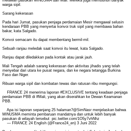
melawan pasukan MINUSMA dan Mali. Mereka juga membunuh banyak
warga sipil.
Sarang kekerasan
Pada hari Jumat, pasukan penjaga perdamaian Mesir mengawal selusin
kendaraan PBB yang menyertai konvoi truk sipil yang membawa bahan
bakar, kata Salgado.
Konvoi semacam itu dapat membentang bermil-mil.
Sebuah ranjau meledak saat konvoi itu lewat, kata Salgado.
Ranjau dapat diledakkan pada kontak atau jarak jauh.
Mali Tengah adalah sarang kekerasan dan aktivitas jihadis yang telah
menyebar dari utara ke pusat negara, dan ke negara tetangga Burkina
Faso dan Niger.
Ribuan warga sipil dan kombatan tewas dan ratusan ribu mengungsi.
FRANCE 24 menerima laporan #EXCLUSIVE tentang keadaan penjaga
perdamaian PBB di #Mali, yang akan diserahkan ke Dewan Keamanan
PBB.
Apa isi laporan sepanjang 25 halaman?@SimNasr menjelaskan bahwa
MINUSMA meminta pembaruan mandatnya dan untuk lebih banyak
pasukan di wilayah tersebut ️ pic.twitter.com/1O5y7vhNhz
— FRANCE 24 English (@France24_en) 3 Juni 2022