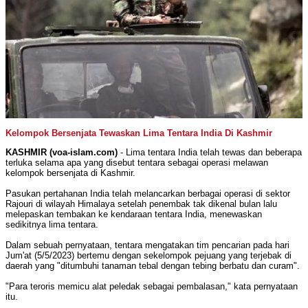
Kelompok Bersenjata Tewaskan Lima Tentara India Di Kashmir
KASHMIR (voa-islam.com)
- Lima tentara India telah tewas dan beberapa
terluka selama apa yang disebut tentara sebagai operasi melawan
kelompok bersenjata di Kashmir.
Pasukan pertahanan India telah melancarkan berbagai operasi di sektor
Rajouri di wilayah Himalaya setelah penembak tak dikenal bulan lalu
melepaskan tembakan ke kendaraan tentara India, menewaskan
sedikitnya lima tentara.
Dalam sebuah pernyataan, tentara mengatakan tim pencarian pada hari
Jum'at (5/5/2023) bertemu dengan sekelompok pejuang yang terjebak di
daerah yang "ditumbuhi tanaman tebal dengan tebing berbatu dan curam".
"Para teroris memicu alat peledak sebagai pembalasan," kata pernyataan
itu.