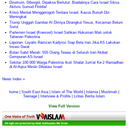
Disetrum, Diborgol, Dipaksa Berlutut: Biadabnya Cara Israel Siksa
Aktivis Sumud Flotilla!
Krisis Mental Menggerogoti Tentara Israel, Kasus Bunuh Diri
Meningkat
Trump Unggah Gambar AI Dirinya Dirangkul Yesus, Kecaman Belum
Surut
Parlemen Israel (Knesset) Israel Sahkan Hukuman Mati untuk
Tahanan Palestina
Laporan: Loyalis Ramzan Kadyrov Siap Bela Iran Jika AS Lakukan
Invasi Darat
Bulan Sabit Merah: 555 Orang Tewas di Seluruh Iran Akibat
Gempuran AS-Israel
Sekitar 100.000 Warga Palestina Ikuti Shalat Jum'at Ke-2 Ramadhan
di Al-Aqsa Meski Dibatasi Israel
News Index »
home
|
South East Asia
|
Islam of The World
|
Islamia
|
Muslimah
|
Teenage
|
Interview & Profile
|
Lintas Berita Islam
View Full Version