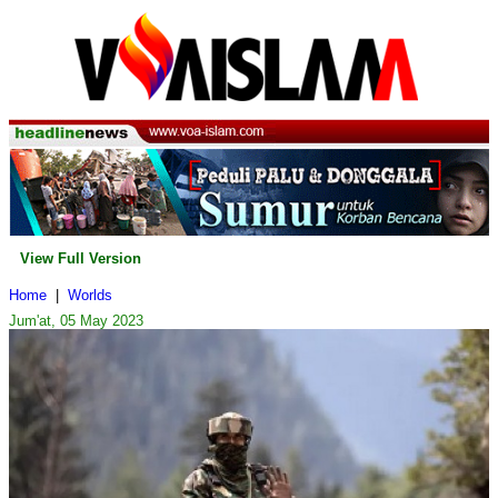
View Full Version
Home
|
Worlds
Jum'at, 05 May 2023