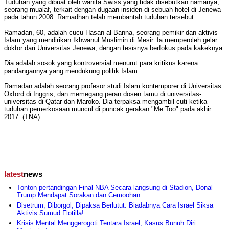
Tuduhan yang dibuat oleh wanita Swiss yang tidak disebutkan namanya,
seorang mualaf, terkait dengan dugaan insiden di sebuah hotel di Jenewa
pada tahun 2008. Ramadhan telah membantah tuduhan tersebut.
Ramadan, 60, adalah cucu Hasan al-Banna, seorang pemikir dan aktivis
Islam yang mendirikan Ikhwanul Muslimin di Mesir. Ia memperoleh gelar
doktor dari Universitas Jenewa, dengan tesisnya berfokus pada kakeknya.
Dia adalah sosok yang kontroversial menurut para kritikus karena
pandangannya yang mendukung politik Islam.
Ramadan adalah seorang profesor studi Islam kontemporer di Universitas
Oxford di Inggris, dan memegang peran dosen tamu di universitas-
universitas di Qatar dan Maroko. Dia terpaksa mengambil cuti ketika
tuduhan pemerkosaan muncul di puncak gerakan "Me Too" pada akhir
2017. (TNA)
latest
news
Tonton pertandingan Final NBA Secara langsung di Stadion, Donal
Trump Mendapat Sorakan dan Cemoohan
Disetrum, Diborgol, Dipaksa Berlutut: Biadabnya Cara Israel Siksa
Aktivis Sumud Flotilla!
Krisis Mental Menggerogoti Tentara Israel, Kasus Bunuh Diri