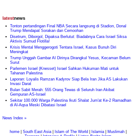
latest
news
Tonton pertandingan Final NBA Secara langsung di Stadion, Donal
Trump Mendapat Sorakan dan Cemoohan
Disetrum, Diborgol, Dipaksa Berlutut: Biadabnya Cara Israel Siksa
Aktivis Sumud Flotilla!
Krisis Mental Menggerogoti Tentara Israel, Kasus Bunuh Diri
Meningkat
Trump Unggah Gambar AI Dirinya Dirangkul Yesus, Kecaman Belum
Surut
Parlemen Israel (Knesset) Israel Sahkan Hukuman Mati untuk
Tahanan Palestina
Laporan: Loyalis Ramzan Kadyrov Siap Bela Iran Jika AS Lakukan
Invasi Darat
Bulan Sabit Merah: 555 Orang Tewas di Seluruh Iran Akibat
Gempuran AS-Israel
Sekitar 100.000 Warga Palestina Ikuti Shalat Jum'at Ke-2 Ramadhan
di Al-Aqsa Meski Dibatasi Israel
News Index »
home
|
South East Asia
|
Islam of The World
|
Islamia
|
Muslimah
|