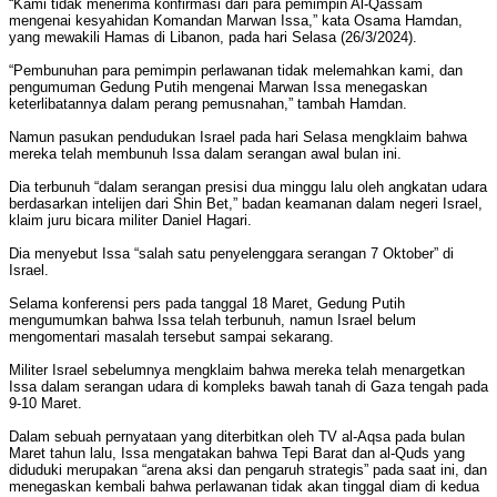
“Kami tidak menerima konfirmasi dari para pemimpin Al-Qassam
mengenai kesyahidan Komandan Marwan Issa,” kata Osama Hamdan,
yang mewakili Hamas di Libanon, pada hari Selasa (26/3/2024).
“Pembunuhan para pemimpin perlawanan tidak melemahkan kami, dan
pengumuman Gedung Putih mengenai Marwan Issa menegaskan
keterlibatannya dalam perang pemusnahan,” tambah Hamdan.
Namun pasukan pendudukan Israel pada hari Selasa mengklaim bahwa
mereka telah membunuh Issa dalam serangan awal bulan ini.
Dia terbunuh “dalam serangan presisi dua minggu lalu oleh angkatan udara
berdasarkan intelijen dari Shin Bet,” badan keamanan dalam negeri Israel,
klaim juru bicara militer Daniel Hagari.
Dia menyebut Issa “salah satu penyelenggara serangan 7 Oktober” di
Israel.
Selama konferensi pers pada tanggal 18 Maret, Gedung Putih
mengumumkan bahwa Issa telah terbunuh, namun Israel belum
mengomentari masalah tersebut sampai sekarang.
Militer Israel sebelumnya mengklaim bahwa mereka telah menargetkan
Issa dalam serangan udara di kompleks bawah tanah di Gaza tengah pada
9-10 Maret.
Dalam sebuah pernyataan yang diterbitkan oleh TV al-Aqsa pada bulan
Maret tahun lalu, Issa mengatakan bahwa Tepi Barat dan al-Quds yang
diduduki merupakan “arena aksi dan pengaruh strategis” pada saat ini, dan
menegaskan kembali bahwa perlawanan tidak akan tinggal diam di kedua