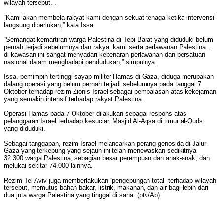
wilayah tersebut. .
“Kami akan membela rakyat kami dengan sekuat tenaga ketika intervensi
langsung diperlukan,” kata Issa.
“Semangat kemartiran warga Palestina di Tepi Barat yang diduduki belum
pernah terjadi sebelumnya dan rakyat kami serta perlawanan Palestina…
di kawasan ini sangat menyadari kebenaran perlawanan dan persatuan
nasional dalam menghadapi pendudukan,” simpulnya.
Issa, pemimpin tertinggi sayap militer Hamas di Gaza, diduga merupakan
dalang operasi yang belum pernah terjadi sebelumnya pada tanggal 7
Oktober terhadap rezim Zionis Israel sebagai pembalasan atas kekejaman
yang semakin intensif terhadap rakyat Palestina.
Operasi Hamas pada 7 Oktober dilakukan sebagai respons atas
pelanggaran Israel terhadap kesucian Masjid Al-Aqsa di timur al-Quds
yang diduduki.
Sebagai tanggapan, rezim Israel melancarkan perang genosida di Jalur
Gaza yang terkepung yang sejauh ini telah menewaskan sedikitnya
32.300 warga Palestina, sebagian besar perempuan dan anak-anak, dan
melukai sekitar 74.000 lainnya.
Rezim Tel Aviv juga memberlakukan “pengepungan total” terhadap wilayah
tersebut, memutus bahan bakar, listrik, makanan, dan air bagi lebih dari
dua juta warga Palestina yang tinggal di sana. (ptv/Ab)