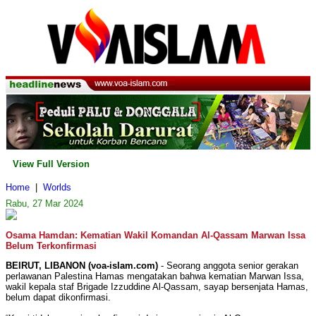
View Full Version
Home
|
Worlds
Rabu, 27 Mar 2024
Osama Hamdan: Kematian Wakil Komandan Al-Qassam Marwan Issa
Belum Terkonfirmasi
BEIRUT, LIBANON (voa-islam.com)
- Seorang anggota senior gerakan
perlawanan Palestina Hamas mengatakan bahwa kematian Marwan Issa,
wakil kepala staf Brigade Izzuddine Al-Qassam, sayap bersenjata Hamas,
belum dapat dikonfirmasi.