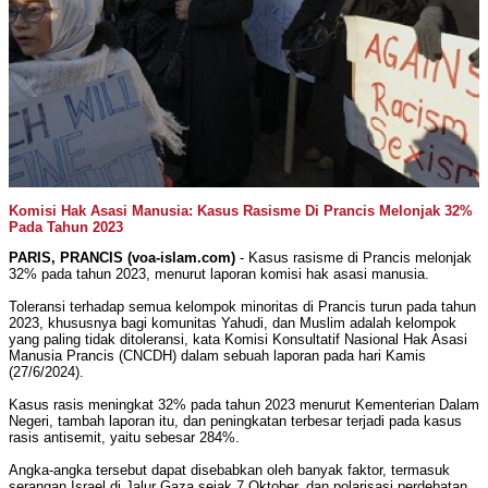
Komisi Hak Asasi Manusia: Kasus Rasisme Di Prancis Melonjak 32%
Pada Tahun 2023
PARIS, PRANCIS (voa-islam.com)
- Kasus rasisme di Prancis melonjak
32% pada tahun 2023, menurut laporan komisi hak asasi manusia.
Toleransi terhadap semua kelompok minoritas di Prancis turun pada tahun
2023, khususnya bagi komunitas Yahudi, dan Muslim adalah kelompok
yang paling tidak ditoleransi, kata Komisi Konsultatif Nasional Hak Asasi
Manusia Prancis (CNCDH) dalam sebuah laporan pada hari Kamis
(27/6/2024).
Kasus rasis meningkat 32% pada tahun 2023 menurut Kementerian Dalam
Negeri, tambah laporan itu, dan peningkatan terbesar terjadi pada kasus
rasis antisemit, yaitu sebesar 284%.
Angka-angka tersebut dapat disebabkan oleh banyak faktor, termasuk
serangan Israel di Jalur Gaza sejak 7 Oktober, dan polarisasi perdebatan