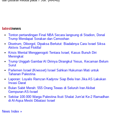
dan putaran kedua pada 7 Juli. (AA/Ab)
latest
news
Tonton pertandingan Final NBA Secara langsung di Stadion, Donal
Trump Mendapat Sorakan dan Cemoohan
Disetrum, Diborgol, Dipaksa Berlutut: Biadabnya Cara Israel Siksa
Aktivis Sumud Flotilla!
Krisis Mental Menggerogoti Tentara Israel, Kasus Bunuh Diri
Meningkat
Trump Unggah Gambar AI Dirinya Dirangkul Yesus, Kecaman Belum
Surut
Parlemen Israel (Knesset) Israel Sahkan Hukuman Mati untuk
Tahanan Palestina
Laporan: Loyalis Ramzan Kadyrov Siap Bela Iran Jika AS Lakukan
Invasi Darat
Bulan Sabit Merah: 555 Orang Tewas di Seluruh Iran Akibat
Gempuran AS-Israel
Sekitar 100.000 Warga Palestina Ikuti Shalat Jum'at Ke-2 Ramadhan
di Al-Aqsa Meski Dibatasi Israel
News Index »