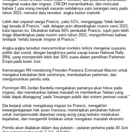
mengenai suaka dan migrasi, CNCDH menambahkan, dan mencatat
bahwa 1 juta orang menjadi sasaran setidaknya satu serangan rasis pada
tahun 2023, menurut data tersebut. angka kantor statistik.
Lebih dari separuh warga Prancis, yaitu 51%, menganggap “tidak betah
lagi berada di Prancis,” naik delapan poin dibandingkan musim semi 2022,
kata laporan itu. Dikatakan bahwa 56% penduduk Prancis, tujuh poin lebih
tinggi dibandingkan pada musim semi tahun 2022, mengonfirmasi bahwa
terdapat “terlalu banyak imigran di Prancis.”
Angka-angka tersebut mencerminkan konteks terkini mengenai suasana
politik dan sosial, dengan bangkitnya partai sayap kanan National Rally
(RN), yang memperoleh lebih dari 30% suara dalam pemilihan Parlemen
Eropa pada bulan Juni.
Kemenangan RN mendorong Presiden Perancis Emmanuel Macron untuk
mengakui kekalahan blok sentrisnya, membubarkan parlemen, dan
mengumumkan pemilu sela.
Pemimpin RN Jordan Bardella mengatakan partainya akan fokus pada
migrasi, dan menekankan bahwa masalah ini memberikan “beban yang
tidak dapat ditanggung” pada “keuangan publik dan sistem jaminan sosial.”
Dia berjanji untuk mengekang migrasi ke Prancis, mengakhiri
kewarganegaraan hak asasi manusia, menerapkan perubahan hukum
untuk mempermudah deportasi orang asing yang terbukti melakukan
kejahatan, dan mengambil tindakan untuk mengatasi masalah ekonomi.
Pemilu akan diadakan dalam dua putaran – putaran pertama pada 30 Juni