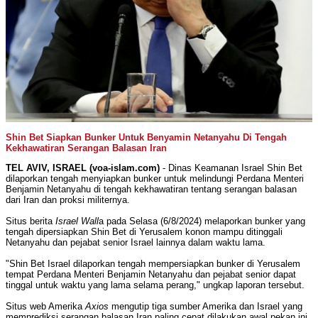
Shin Bet Siapkan Bunker Untuk Benyamin Netanyahu Di Tengah
Kekhawatiran Serangan Balasan Iran
TEL AVIV, ISRAEL (voa-islam.com)
- Dinas Keamanan Israel Shin Bet
dilaporkan tengah menyiapkan bunker untuk melindungi Perdana Menteri
Benjamin Netanyahu di tengah kekhawatiran tentang serangan balasan
dari Iran dan proksi militernya.
Situs berita
Israel Wall
a pada Selasa (6/8/2024) melaporkan bunker yang
tengah dipersiapkan Shin Bet di Yerusalem konon mampu ditinggali
Netanyahu dan pejabat senior Israel lainnya dalam waktu lama.
"Shin Bet Israel dilaporkan tengah mempersiapkan bunker di Yerusalem
tempat Perdana Menteri Benjamin Netanyahu dan pejabat senior dapat
tinggal untuk waktu yang lama selama perang," ungkap laporan tersebut.
Situs web Amerika
Axios
mengutip tiga sumber Amerika dan Israel yang
memprediksi serangan balasan Iran paling cepat dilakukan awal pekan ini.