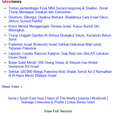
latest
news
Tonton pertandingan Final NBA Secara langsung di Stadion, Donal
Trump Mendapat Sorakan dan Cemoohan
Disetrum, Diborgol, Dipaksa Berlutut: Biadabnya Cara Israel Siksa
Aktivis Sumud Flotilla!
Krisis Mental Menggerogoti Tentara Israel, Kasus Bunuh Diri
Meningkat
Trump Unggah Gambar AI Dirinya Dirangkul Yesus, Kecaman Belum
Surut
Parlemen Israel (Knesset) Israel Sahkan Hukuman Mati untuk
Tahanan Palestina
Laporan: Loyalis Ramzan Kadyrov Siap Bela Iran Jika AS Lakukan
Invasi Darat
Bulan Sabit Merah: 555 Orang Tewas di Seluruh Iran Akibat
Gempuran AS-Israel
Sekitar 100.000 Warga Palestina Ikuti Shalat Jum'at Ke-2 Ramadhan
di Al-Aqsa Meski Dibatasi Israel
News Index »
home
|
South East Asia
|
Islam of The World
|
Islamia
|
Muslimah
|
Teenage
|
Interview & Profile
|
Lintas Berita Islam
View Full Version