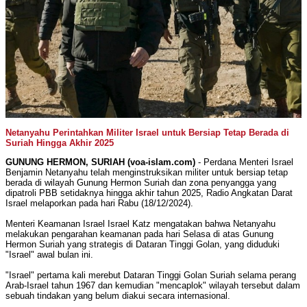
Netanyahu Perintahkan Militer Israel untuk Bersiap Tetap Berada di
Suriah Hingga Akhir 2025
GUNUNG HERMON, SURIAH (voa-islam.com)
- Perdana Menteri Israel
Benjamin Netanyahu telah menginstruksikan militer untuk bersiap tetap
berada di wilayah Gunung Hermon Suriah dan zona penyangga yang
dipatroli PBB setidaknya hingga akhir tahun 2025, Radio Angkatan Darat
Israel melaporkan pada hari Rabu (18/12/2024).
Menteri Keamanan Israel Israel Katz mengatakan bahwa Netanyahu
melakukan pengarahan keamanan pada hari Selasa di atas Gunung
Hermon Suriah yang strategis di Dataran Tinggi Golan, yang diduduki
"Israel" awal bulan ini.
"Israel" pertama kali merebut Dataran Tinggi Golan Suriah selama perang
Arab-Israel tahun 1967 dan kemudian "mencaplok" wilayah tersebut dalam
sebuah tindakan yang belum diakui secara internasional.