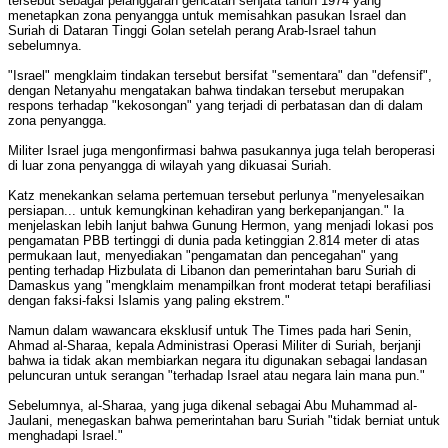
tersebut sebagai pelanggaran gencatan senjata tahun 1974 yang
menetapkan zona penyangga untuk memisahkan pasukan Israel dan
Suriah di Dataran Tinggi Golan setelah perang Arab-Israel tahun
sebelumnya.
"Israel" mengklaim tindakan tersebut bersifat "sementara" dan "defensif",
dengan Netanyahu mengatakan bahwa tindakan tersebut merupakan
respons terhadap "kekosongan" yang terjadi di perbatasan dan di dalam
zona penyangga.
Militer Israel juga mengonfirmasi bahwa pasukannya juga telah beroperasi
di luar zona penyangga di wilayah yang dikuasai Suriah.
Katz menekankan selama pertemuan tersebut perlunya "menyelesaikan
persiapan... untuk kemungkinan kehadiran yang berkepanjangan." Ia
menjelaskan lebih lanjut bahwa Gunung Hermon, yang menjadi lokasi pos
pengamatan PBB tertinggi di dunia pada ketinggian 2.814 meter di atas
permukaan laut, menyediakan "pengamatan dan pencegahan" yang
penting terhadap Hizbulata di Libanon dan pemerintahan baru Suriah di
Damaskus yang "mengklaim menampilkan front moderat tetapi berafiliasi
dengan faksi-faksi Islamis yang paling ekstrem."
Namun dalam wawancara eksklusif untuk The Times pada hari Senin,
Ahmad al-Sharaa, kepala Administrasi Operasi Militer di Suriah, berjanji
bahwa ia tidak akan membiarkan negara itu digunakan sebagai landasan
peluncuran untuk serangan "terhadap Israel atau negara lain mana pun."
Sebelumnya, al-Sharaa, yang juga dikenal sebagai Abu Muhammad al-
Jaulani, menegaskan bahwa pemerintahan baru Suriah "tidak berniat untuk
menghadapi Israel."