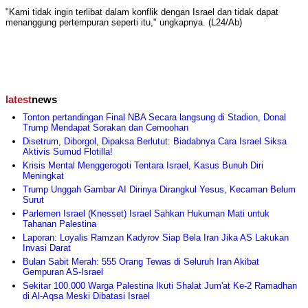
"Kami tidak ingin terlibat dalam konflik dengan Israel dan tidak dapat
menanggung pertempuran seperti itu," ungkapnya. (L24/Ab)
latest
news
Tonton pertandingan Final NBA Secara langsung di Stadion, Donal
Trump Mendapat Sorakan dan Cemoohan
Disetrum, Diborgol, Dipaksa Berlutut: Biadabnya Cara Israel Siksa
Aktivis Sumud Flotilla!
Krisis Mental Menggerogoti Tentara Israel, Kasus Bunuh Diri
Meningkat
Trump Unggah Gambar AI Dirinya Dirangkul Yesus, Kecaman Belum
Surut
Parlemen Israel (Knesset) Israel Sahkan Hukuman Mati untuk
Tahanan Palestina
Laporan: Loyalis Ramzan Kadyrov Siap Bela Iran Jika AS Lakukan
Invasi Darat
Bulan Sabit Merah: 555 Orang Tewas di Seluruh Iran Akibat
Gempuran AS-Israel
Sekitar 100.000 Warga Palestina Ikuti Shalat Jum'at Ke-2 Ramadhan
di Al-Aqsa Meski Dibatasi Israel