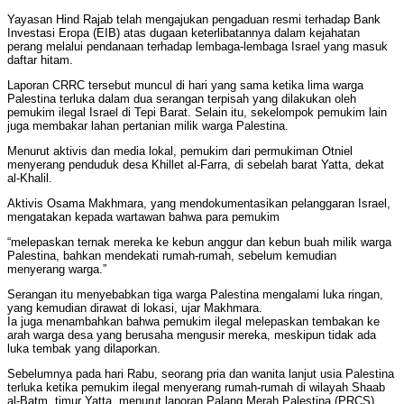
Yayasan Hind Rajab telah mengajukan pengaduan resmi terhadap Bank
Investasi Eropa (EIB) atas dugaan keterlibatannya dalam kejahatan
perang melalui pendanaan terhadap lembaga-lembaga Israel yang masuk
daftar hitam.
Laporan CRRC tersebut muncul di hari yang sama ketika lima warga
Palestina terluka dalam dua serangan terpisah yang dilakukan oleh
pemukim ilegal Israel di Tepi Barat. Selain itu, sekelompok pemukim lain
juga membakar lahan pertanian milik warga Palestina.
Menurut aktivis dan media lokal, pemukim dari permukiman Otniel
menyerang penduduk desa Khillet al-Farra, di sebelah barat Yatta, dekat
al-Khalil.
Aktivis Osama Makhmara, yang mendokumentasikan pelanggaran Israel,
mengatakan kepada wartawan bahwa para pemukim
“melepaskan ternak mereka ke kebun anggur dan kebun buah milik warga
Palestina, bahkan mendekati rumah-rumah, sebelum kemudian
menyerang warga.”
Serangan itu menyebabkan tiga warga Palestina mengalami luka ringan,
yang kemudian dirawat di lokasi, ujar Makhmara.
Ia juga menambahkan bahwa pemukim ilegal melepaskan tembakan ke
arah warga desa yang berusaha mengusir mereka, meskipun tidak ada
luka tembak yang dilaporkan.
Sebelumnya pada hari Rabu, seorang pria dan wanita lanjut usia Palestina
terluka ketika pemukim ilegal menyerang rumah-rumah di wilayah Shaab
al-Batm, timur Yatta, menurut laporan Palang Merah Palestina (PRCS).