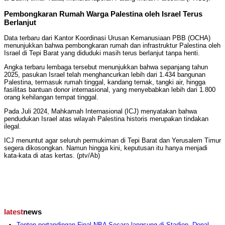
Pembongkaran Rumah Warga Palestina oleh Israel Terus
Berlanjut
Data terbaru dari Kantor Koordinasi Urusan Kemanusiaan PBB (OCHA)
menunjukkan bahwa pembongkaran rumah dan infrastruktur Palestina oleh
Israel di Tepi Barat yang diduduki masih terus berlanjut tanpa henti.
Angka terbaru lembaga tersebut menunjukkan bahwa sepanjang tahun
2025, pasukan Israel telah menghancurkan lebih dari 1.434 bangunan
Palestina, termasuk rumah tinggal, kandang ternak, tangki air, hingga
fasilitas bantuan donor internasional, yang menyebabkan lebih dari 1.800
orang kehilangan tempat tinggal.
Pada Juli 2024, Mahkamah Internasional (ICJ) menyatakan bahwa
pendudukan Israel atas wilayah Palestina historis merupakan tindakan
ilegal.
ICJ menuntut agar seluruh permukiman di Tepi Barat dan Yerusalem Timur
segera dikosongkan. Namun hingga kini, keputusan itu hanya menjadi
kata-kata di atas kertas. (ptv/Ab)
latest
news
Tonton pertandingan Final NBA Secara langsung di Stadion, Donal