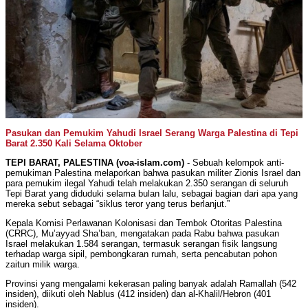
Pasukan dan Pemukim Yahudi Israel Serang Warga Palestina di Tepi
Barat 2.350 Kali Selama Oktober
TEPI BARAT, PALESTINA (voa-islam.com)
- Sebuah kelompok anti-
pemukiman Palestina melaporkan bahwa pasukan militer Zionis Israel dan
para pemukim ilegal Yahudi telah melakukan 2.350 serangan di seluruh
Tepi Barat yang diduduki selama bulan lalu, sebagai bagian dari apa yang
mereka sebut sebagai “siklus teror yang terus berlanjut.”
Kepala Komisi Perlawanan Kolonisasi dan Tembok Otoritas Palestina
(CRRC), Mu’ayyad Sha’ban, mengatakan pada Rabu bahwa pasukan
Israel melakukan 1.584 serangan, termasuk serangan fisik langsung
terhadap warga sipil, pembongkaran rumah, serta pencabutan pohon
zaitun milik warga.
Provinsi yang mengalami kekerasan paling banyak adalah Ramallah (542
insiden), diikuti oleh Nablus (412 insiden) dan al-Khalil/Hebron (401
insiden).