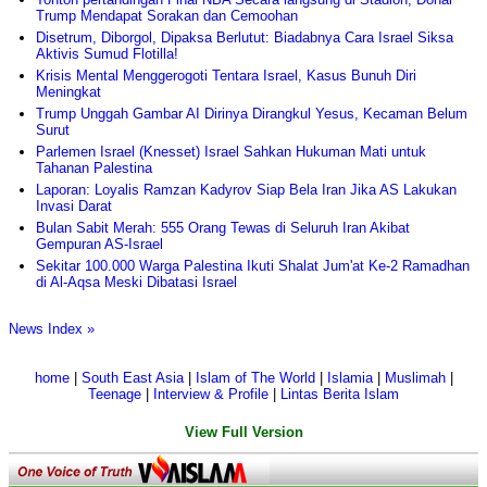
Trump Mendapat Sorakan dan Cemoohan
Disetrum, Diborgol, Dipaksa Berlutut: Biadabnya Cara Israel Siksa
Aktivis Sumud Flotilla!
Krisis Mental Menggerogoti Tentara Israel, Kasus Bunuh Diri
Meningkat
Trump Unggah Gambar AI Dirinya Dirangkul Yesus, Kecaman Belum
Surut
Parlemen Israel (Knesset) Israel Sahkan Hukuman Mati untuk
Tahanan Palestina
Laporan: Loyalis Ramzan Kadyrov Siap Bela Iran Jika AS Lakukan
Invasi Darat
Bulan Sabit Merah: 555 Orang Tewas di Seluruh Iran Akibat
Gempuran AS-Israel
Sekitar 100.000 Warga Palestina Ikuti Shalat Jum'at Ke-2 Ramadhan
di Al-Aqsa Meski Dibatasi Israel
News Index »
home
|
South East Asia
|
Islam of The World
|
Islamia
|
Muslimah
|
Teenage
|
Interview & Profile
|
Lintas Berita Islam
View Full Version