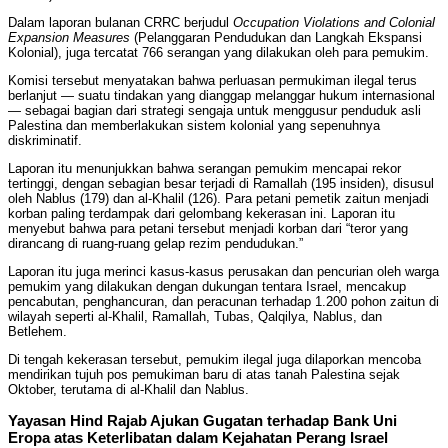
Dalam laporan bulanan CRRC berjudul
Occupation Violations and Colonial
Expansion Measures
(Pelanggaran Pendudukan dan Langkah Ekspansi
Kolonial), juga tercatat 766 serangan yang dilakukan oleh para pemukim.
Komisi tersebut menyatakan bahwa perluasan permukiman ilegal terus
berlanjut — suatu tindakan yang dianggap melanggar hukum internasional
— sebagai bagian dari strategi sengaja untuk menggusur penduduk asli
Palestina dan memberlakukan sistem kolonial yang sepenuhnya
diskriminatif.
Laporan itu menunjukkan bahwa serangan pemukim mencapai rekor
tertinggi, dengan sebagian besar terjadi di Ramallah (195 insiden), disusul
oleh Nablus (179) dan al-Khalil (126). Para petani pemetik zaitun menjadi
korban paling terdampak dari gelombang kekerasan ini. Laporan itu
menyebut bahwa para petani tersebut menjadi korban dari “teror yang
dirancang di ruang-ruang gelap rezim pendudukan.”
Laporan itu juga merinci kasus-kasus perusakan dan pencurian oleh warga
pemukim yang dilakukan dengan dukungan tentara Israel, mencakup
pencabutan, penghancuran, dan peracunan terhadap 1.200 pohon zaitun di
wilayah seperti al-Khalil, Ramallah, Tubas, Qalqilya, Nablus, dan
Betlehem.
Di tengah kekerasan tersebut, pemukim ilegal juga dilaporkan mencoba
mendirikan tujuh pos pemukiman baru di atas tanah Palestina sejak
Oktober, terutama di al-Khalil dan Nablus.
Yayasan Hind Rajab Ajukan Gugatan terhadap Bank Uni
Eropa atas Keterlibatan dalam Kejahatan Perang Israel