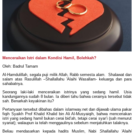
Menceraikan Istri dalam Kondisi Hamil, Bolehkah?
Oleh: Badrul Tamam
Al-Hamdulillah, segala puji milik Allah, Rabb semesta alam. Shalawat dan
salam atas Rasulillah –Shallallahu 'Alaihi Wasallam- keluarga dan para
sahabatnya.
Seorang laki-laki menceraikan istrinya yang sedang hamil. Usia
kandungannya sudah 8 bulan. Ia diberi tahu bahwa cerainya tersebut tidak
sah. Benarkah keyakinan itu?
Pertanyaan tersebut dibahas dalam islamway.net dan dijawab ulama pakar
fiqih Syaikh Prof Khalid Khalid bin Ali Al-Musyaiqih, bahwa menceriakan
istri yang sedang hamil bukan cerai bid’ah, tetapi cerai syar’i (sah menurut
syariat); walaupun ia telah menggaulinya sebelum menjatuhkan talaknya.
Beliau mendasarkan kepada hadits Muslim, Nabi
Shallallahu 'Alaihi