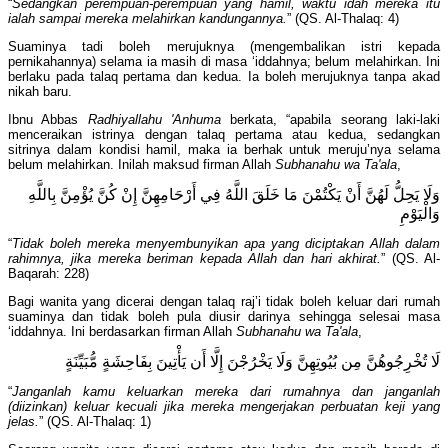
“
Sedangkan perempuan-perempuan yang hamil, waktu idah mereka itu
ialah sampai mereka melahirkan kandungannya.
” (QS. Al-Thalaq: 4)
Suaminya tadi boleh merujuknya (mengembalikan istri kepada
pernikahannya) selama ia masih di masa ‘iddahnya; belum melahirkan. Ini
berlaku pada talaq pertama dan kedua. Ia boleh merujuknya tanpa akad
nikah baru.
Ibnu Abbas
Radhiyallahu 'Anhuma
berkata, “apabila seorang laki-laki
menceraikan istrinya dengan talaq pertama atau kedua, sedangkan
sitrinya dalam kondisi hamil, maka ia berhak untuk meruju’nya selama
belum melahirkan. Inilah maksud firman Allah
Subhanahu wa Ta'ala
,
وَلَا يَحِلُّ لَهُنَّ أَنْ يَكْتُمْنَ مَا خَلَقَ اللَّهُ فِي أَرْحَامِهِنَّ إِنْ كُنَّ يُؤْمِنَّ بِاللَّهِ
وَالْيَوْمِ
“
Tidak boleh mereka menyembunyikan apa yang diciptakan Allah dalam
rahimnya, jika mereka beriman kepada Allah dan hari akhirat.
” (QS. Al-
Baqarah: 228)
Bagi wanita yang dicerai dengan talaq raj’i tidak boleh keluar dari rumah
suaminya dan tidak boleh pula diusir darinya sehingga selesai masa
‘iddahnya. Ini berdasarkan firman Allah
Subhanahu wa Ta'ala
,
لَا تُخْرِجُوهُنَّ مِن بُيُوتِهِنَّ وَلَا يَخْرُجْنَ إِلَّا أَن يَأْتِينَ بِفَاحِشَةٍ مُّبَيِّنَةٍ
“
Janganlah kamu keluarkan mereka dari rumahnya dan janganlah
(diizinkan) keluar kecuali jika mereka mengerjakan perbuatan keji yang
jelas.
” (QS. Al-Thalaq: 1)