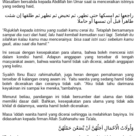
Wasallam
bersabda kepada Abdillah bin Umar saat ia menceraikan istrinya
yang sedang haid,
راجعها ثم امسكها حتى تطهر، ثم تحيض ثم تطهر ثم طلقها إن شئت
طاهراً قبل أن تمسها أو حاملا
“
Rujuklah kepada istrimu yang sudah kamu cerai itu. Tetaplah bersamanya
sampai dia suci dari haid, lalu haid kembali kemudian suci lagi. Setelah itu
silahkan kalau kamu mau mencerainya: bisa saat istri suci sebelum kamu
gauli, atau saat dia hamil.
"
Ini sesuai dengan kesepakatan para ulama, bahwa boleh mencerai istri
dalam kondisi hamil. Adapun anggapan yang tersebar di tengah
masyarakat awam, bahwa wanita hamil tidak sah dicerai, adalah anggapan
yang keliru.
Syaikh Ibnu Bazz
rahimahullah,
juga heran dengan pemahaman yang
tersebar di kalangan orang awam ini. Yaitu wanita yang sedang hamil tidak
boleh diceraikan dan cerainya tidak sah. “Aku tidak tahu darimana
keyakinan ini sampai ke mereka,”tambahnya.
Menurut beliau, pandangan ini tidak bersumber dari ulama dan tidak
memiliki dasar dalil. Bahkan, kesepakatan para ulama yang tidak ada
khilaf di dalamnya, wanita hamil boleh diceraikan.
Masa ‘iddah wanita hamil yang dicerai sehingga ia melahirkan bayinya. Ini
didasarkan kepada firman Allah
Subhanahu wa Ta'ala
,
وَاُولَاتُ الْاَحْمَالِ اَجَلُهُنَّ اَنْ يَّضَعْنَ حَمْلَهُنَّ