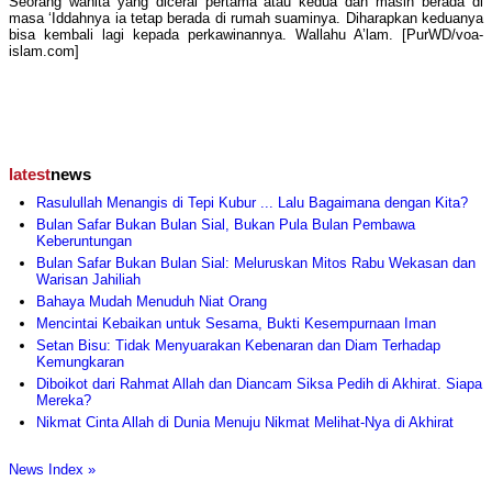
Seorang wanita yang dicerai pertama atau kedua dan masih berada di
masa ‘Iddahnya ia tetap berada di rumah suaminya. Diharapkan keduanya
bisa kembali lagi kepada perkawinannya. Wallahu A’lam. [PurWD/voa-
islam.com]
latest
news
Rasulullah Menangis di Tepi Kubur ... Lalu Bagaimana dengan Kita?
Bulan Safar Bukan Bulan Sial, Bukan Pula Bulan Pembawa
Keberuntungan
Bulan Safar Bukan Bulan Sial: Meluruskan Mitos Rabu Wekasan dan
Warisan Jahiliah
Bahaya Mudah Menuduh Niat Orang
Mencintai Kebaikan untuk Sesama, Bukti Kesempurnaan Iman
Setan Bisu: Tidak Menyuarakan Kebenaran dan Diam Terhadap
Kemungkaran
Diboikot dari Rahmat Allah dan Diancam Siksa Pedih di Akhirat. Siapa
Mereka?
Nikmat Cinta Allah di Dunia Menuju Nikmat Melihat-Nya di Akhirat
News Index »