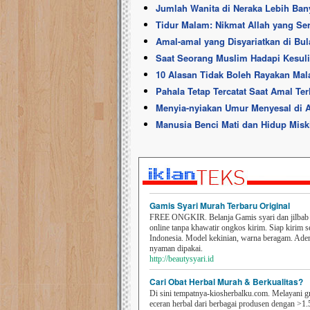
Jumlah Wanita di Neraka Lebih Ban
Tidur Malam: Nikmat Allah yang Se
Amal-amal yang Disyariatkan di Bul
Saat Seorang Muslim Hadapi Kesuli
10 Alasan Tidak Boleh Rayakan Ma
Pahala Tetap Tercatat Saat Amal Ter
Menyia-nyiakan Umur Menyesal di 
Manusia Benci Mati dan Hidup Miskin
Gamis Syari Murah Terbaru Original
FREE ONGKIR. Belanja Gamis syari dan jilbab t
online tanpa khawatir ongkos kirim. Siap kirim s
Indonesia. Model kekinian, warna beragam. Ad
nyaman dipakai.
http://beautysyari.id
Cari Obat Herbal Murah & Berkualitas?
Di sini tempatnya-kiosherbalku.com. Melayani g
eceran herbal dari berbagai produsen dengan >1.