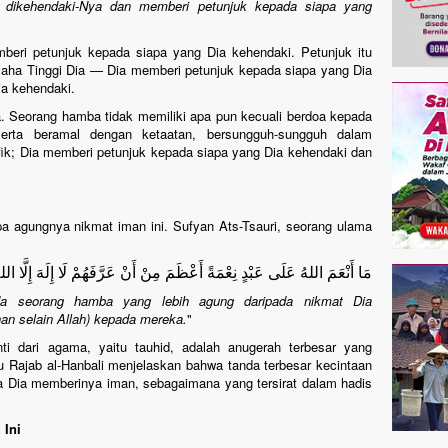
g dikehendaki-Nya dan memberi petunjuk kepada siapa yang
beri petunjuk kepada siapa yang Dia kehendaki. Petunjuk itu
aha Tinggi Dia — Dia memberi petunjuk kepada siapa yang Dia
a kehendaki.
. Seorang hamba tidak memiliki apa pun kecuali berdoa kepada
serta beramal dengan ketaatan, bersungguh-sungguh dalam
fik; Dia memberi petunjuk kepada siapa yang Dia kehendaki dan
 agungnya nikmat iman ini. Sufyan Ats-Tsauri, seorang ulama
مَا أَنْعَمَ اللهُ عَلَى عَبْدٍ نِعْمَةً أَعْظَمَ مِنْ أَنْ عَرَّفَهُمْ لَا إِلَهَ إِلَّا الل
da seorang hamba yang lebih agung daripada nikmat Dia
uhan selain Allah) kepada mereka.
"
ti dari agama, yaitu tauhid, adalah anugerah terbesar yang
u Rajab al-Hanbali menjelaskan bahwa tanda terbesar kecintaan
a Dia memberinya iman, sebagaimana yang tersirat dalam hadis
 Ini