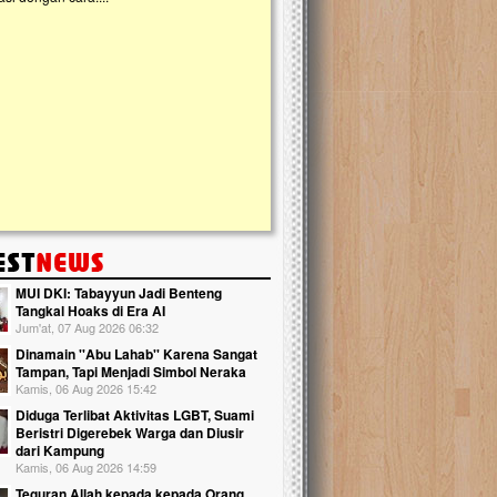
kanak Islam Terpadu (TKIT) An Najjah d
Gedung Majelis Taklim di Jonggol,...
MUI DKI: Tabayyun Jadi Benteng
Tangkal Hoaks di Era AI
Jum'at, 07 Aug 2026 06:32
Dinamain ''Abu Lahab'' Karena Sangat
Tampan, Tapi Menjadi Simbol Neraka
Kamis, 06 Aug 2026 15:42
Diduga Terlibat Aktivitas LGBT, Suami
Beristri Digerebek Warga dan Diusir
dari Kampung
Kamis, 06 Aug 2026 14:59
Teguran Allah kepada kepada Orang