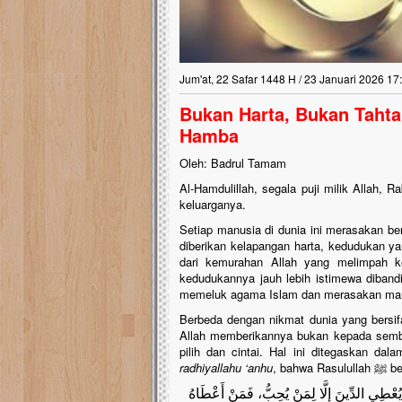
Jum'at, 22 Safar 1448 H / 23 Januari 2026 17
Bukan Harta, Bukan Tahta:
Hamba
Oleh: Badrul Tamam
Al-Hamdulillah, segala puji milik Allah, R
keluarganya.
Setiap manusia di dunia ini merasakan be
diberikan kelapangan harta, kedudukan ya
dari kemurahan Allah yang melimpah k
kedudukannya jauh lebih istimewa diband
memeluk agama Islam dan merasakan man
Berbeda dengan nikmat dunia yang bersif
Allah memberikannya bukan kepada semb
pilih dan cintai. Hal ini ditegaskan da
radhiyallahu ‘anhu
, bahwa 
يُعْطِي الدِّينَ إِلَّا لِمَنْ يُحِبُّ، فَمَنْ أَعْطَاهُ