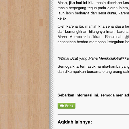
Maka, jika hari ini kita masih diberikan
masih berpegang teguh pada ajaran Islam, 
jauh lebih berharga dari seisi dunia, kare
kelak.
Oleh karena itu, marilah kita senantiasa b
dari kemungkinan hilangnya iman, karen
Maha Membolak-balikkan. Rasulullah ﷺ sendiri, orang yang paling mulia, mengajarkan kita untuk
senantiasa berdoa memohon keteguhan hati
"
Wahai Dzat yang Maha Membolak-balikkan 
Semoga kita termasuk hamba-hamba yang di
dan dikumpulkan bersama orang-orang sal
Sebarkan informasi ini, semoga menjadi
Aqidah lainnya: