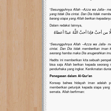
“
Sesungguhnya Allah –Azza wa Jalla– mem
yang tidak Dia cintai. Dan Dia tidak memb
barang siapa yang Allah berikan kepadany
Dalam redaksi lainnya,
ا من أحبَّ فإذا أحبَّ اللَّهُ عبدًا أعطاهُ
“
Sesungguhnya Allah –Azza wa Jalla- me
cintai. Dan Dia tidak memberikan iman k
seorang hamba maka Dia anugerahkan im
Hadits ini memberikan kita sebuah perspe
bisa saja Allah berikan kepada seorang
pendurhaka yang ingkar. Kenikmatan dunia
Penegasan dalam Al-Qur'an
Konsep bahwa hidayah iman adalah pil
memberikan petunjuk kepada siapa yang 
semata. Allah berfirman: