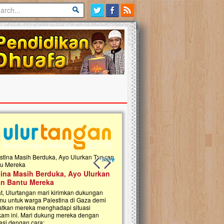
Previous slide
Next slide
tina Masih Berduka, Ayo Ulurkan
Open Donasi Wakaf Pembangu
n Bantu Mereka
Rumah Qur'an & TK Islam Terp
t, Ulurtangan mari kirimkan dukungan
Najjah di Jonggol
mu untuk warga Palestina di Gaza demi
tkan mereka menghadapi situasi
Saat ini, Ulurtangan bersama Yayasan 
am ini. Mari dukung mereka dengan
Najjahtul Islam Jonggol sedang merintis
si dengan cara:...
pembangunan Rumah Qur’an dan Tama