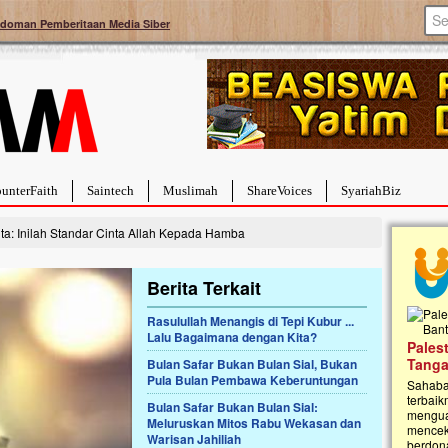
doman Pemberitaan Media Siber
unterFaith
Saintech
Muslimah
ShareVoices
SyariahBiz
a: Inilah Standar Cinta Allah Kepada Hamba
Berita Terkait
Rasulullah Menangis di Tepi Kubur ...
Lalu Bagaimana dengan Kita?
a Hebat Sembuh Dari
Pales
arah
Tanga
Bulan Safar Bukan Bulan Sial, Bukan
Pula Bulan Pembawa Keberuntungan
dipenuhi dengan
Sahaba
erat. Meskipun baru
terbaik
Bulan Safar Bukan Bulan Sial:
ayi yang imut ini harus
mengua
Meluruskan Mitos Rabu Wekasan dan
g dahsyat, yaitu tumor
mencek
Warisan Jahiliah
an...
berdona