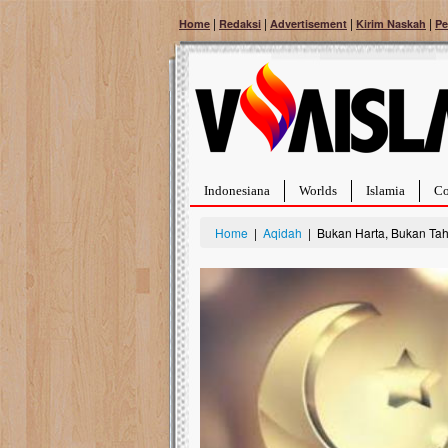
|
|
|
|
Home
Redaksi
Advertisement
Kirim Naskah
Pe
Indonesiana
Worlds
Islamia
Co
Home
|
Aqidah
| Bukan Harta, Bukan Taht
Bantu Naura, Balit
Tumor Pembuluh D
Hidup Naura Salsabila 
rintangan yang sangat b
berusia sepuluh bulan, b
menghadapi penyakit yan
pembuluh darah berukur