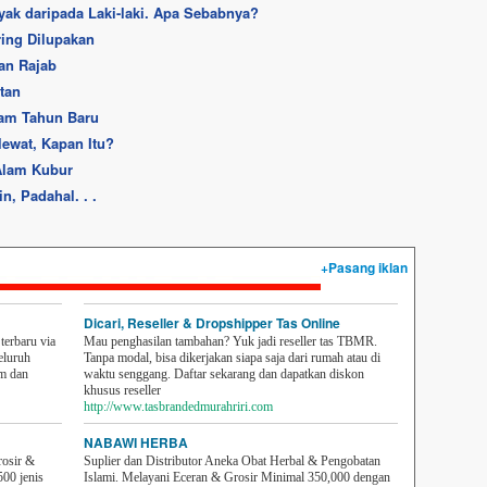
yak daripada Laki-laki. Apa Sebabnya?
ring Dilupakan
an Rajab
tan
lam Tahun Baru
lewat, Kapan Itu?
Alam Kubur
, Padahal. . .
+Pasang iklan
Dicari, Reseller & Dropshipper Tas Online
erbaru via
Mau penghasilan tambahan? Yuk jadi reseller tas TBMR.
eluruh
Tanpa modal, bisa dikerjakan siapa saja dari rumah atau di
em dan
waktu senggang. Daftar sekarang dan dapatkan diskon
khusus reseller
http://www.tasbrandedmurahriri.com
NABAWI HERBA
rosir &
Suplier dan Distributor Aneka Obat Herbal & Pengobatan
500 jenis
Islami. Melayani Eceran & Grosir Minimal 350,000 dengan