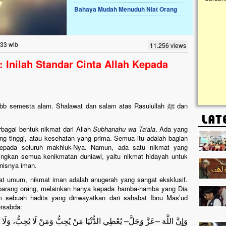
Bahaya Mudah Menuduh Niat Orang
Lima Tahun Mangkrak, Masjid di
Pelosok ini Mengenaskan. Ayo Bantu.!!
Nasib masjid di Kampung Cilumbu ini sungguh
:33 wib
11.256 views
mengenaskan. Lima tahun mangkrak, kini nyaris
tak berbentuk masjid, dipenuhi rumput liar,
 Inilah Standar Cinta Allah Kepada
berlumut, dan menghitam terpapar panas dan
hujan....
abb semesta alam. Shalawat dan salam atas Rasulullah ﷺ dan
rbagai bentuk nikmat dari Allah
Subhanahu wa Ta'ala
. Ada yang
ng tinggi, atau kesehatan yang prima. Semua itu adalah bagian
epada seluruh makhluk-Nya. Namun, ada satu nikmat yang
ingkan semua kenikmatan duniawi, yaitu nikmat hidayah untuk
isnya iman.
at umum, nikmat iman adalah anugerah yang sangat eksklusif.
arang orang, melainkan hanya kepada hamba-hamba yang Dia
lam sebuah hadits yang diriwayatkan dari sahabat Ibnu Mas’ud
Rasulullah ﷺ bersabda:
وَإِنَّ اللَّهَ –عَزَّ وَجَلَّ– يُعْطِي الدُّنْيَا مَنْ يُحِبُّ وَمَنْ لَا يُحِبُّ، وَلَا 