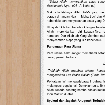
“
Tetapi Allah menyesatkan siapa yan
dikehendaki-Nya.
” (QS. Al-Nahl: 93)
Makna lahiriahnya: Allah
Ta'ala
yang mem
berada di tangan-Nya — Maha Suci dan M
kehendaki dan menyesatkan siapa yang Di
Hidayah ini bukan berada di tangan hamba
Allah, merendahkan diri kepada-Nya, 
ketaatan. Dan Allah-lah Yang Memberi tau
menyesatkan siapa yang Dia kehendaki.
Pandangan Para Ulama
Para ulama salaf sangat memahami betapa
besar, pernah berkata:
هُ
"
Tidaklah Allah memberi nikmat kepa
mengenalkan 'Laa ilaaha illallah' (Tiada T
Perkataan ini menggarisbawahi bahwa in
melampaui segala hal. Demikian pula, Ibn
Allah kepada seorang hamba adalah ketik
Ibnu Mas'ud di atas.
Syukuri dan Jagalah Anugerah Terindah