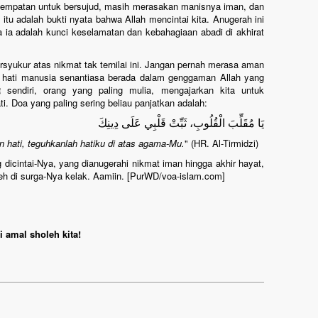
 kesempatan untuk bersujud, masih merasakan manisnya iman, dan
itu adalah bukti nyata bahwa Allah mencintai kita. Anugerah ini
na ia adalah kunci keselamatan dan kebahagiaan abadi di akhirat
ersyukur atas nikmat tak ternilai ini. Jangan pernah merasa aman
a hati manusia senantiasa berada dalam genggaman Allah yang
. Doa yang paling sering beliau panjatkan adalah:
يَا مُقَلِّبَ الْقُلُوبِ، ثَبِّتْ قَلْبِي عَلَى دِينِكَ
hati, teguhkanlah hatiku di atas agama-Mu.
" (HR. Al-Tirmidzi)
cintai-Nya, yang dianugerahi nikmat iman hingga akhir hayat,
eh di surga-Nya kelak. Aamiin. [PurWD/voa-islam.com]
 amal sholeh kita!