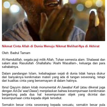
Nikmat Cinta Allah di Dunia Menuju Nikmat Melihat-Nya di Akhirat
Oleh: Badrul Tamam
Al-Hamdulillah, segala puji milik Allah, Tuhan semesta alam. Shalawat dan
salam atas Rasulullah -Shallallahu 'Alaihi Wasallam-, keluarga dan para
sahabatnya.
Dalam pandangan Islam, kebahagiaan sejati di dunia tidak hanya diukur
dari banyaknya kenikmatan materi yang ada di tangan seseorang, tetapi
dari kualitas cinta yang bersemayam di dalam hatinya.
Ibnul Qayyim dalam kitab monumental
Al-Jawabul Kafi
(atau dikenal juga
dengan
Ad-Da' wad Dawa'
) menjelaskan bahwa kesempurnaan kenikmatan
bergantung pada dua hal: kesempurnaan objek yang dicintai dan
kesempurnaan cinta kepada objek tersebut.
Semakin besar cinta seseorang kepada sesuatu, semakin besar pula