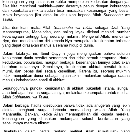
kebahagiaan yang ia rasakan ketika memperoleh kedekatan dengannya.
Jika kita mencintai makhluk—yang dasarnya penuh dengan kekurangan
dan keterbatasan—kita sudah bisa merasakan kesenangan yang besar.
Maka bayangkan jika cinta itu ditujukan kepada Allah
Subhanahu wa
Ta'ala
.
Jika demikian, maka Allah
Subhanahu wa Ta'ala
sebagai Dzat Yang
Mahasempurna, Mahaindah, dan paling layak dicintai menjadi sumber
kebahagiaan tertinggi bagi seorang mukmin. Mengenal Allah, mencintai-
Nya, dan mendekatkan diri kepada-Nya merupakan kenikmatan terbesar
yang dapat dirasakan manusia selama hidup di dunia.
Dalam kitabnya ini, Ibnul Qayyim juga mengingatkan bahwa seluruh
kenikmatan dunia bersifat sementara dan tidak pernah sempurna. Harta,
kedudukan, popularitas, maupun berbagai kesenangan lainnya tidak akan
bertahan selamanya. Sebaliknya, kenikmatan akhirat bersifat kekal,
murni, dan bebas dari segala kesedihan. Karena itu, seorang mukmin
tidak menjadikan dunia sebagai tujuan akhir, melainkan sebagai sarana
menuju kebahagiaan abadi di akhirat.
Sesungguhnya puncak kenikmatan di akhirat bukanlah istana, sungai,
atau berbagai fasilitas surga lainnya, melainkan kesempatan untuk melihat
Allah
Subhanahu wa Ta'ala
.
Dalam berbagai hadits disebutkan bahwa tidak ada anugerah yang lebih
dicintai penghuni surga daripada memandang wajah Allah Yang
Mahamulia. Bahkan, ketika Allah menampakkan diri kepada mereka,
kebahagiaan yang dirasakan melampaui seluruh kenikmatan yang
sebelumnya mereka nikmati.
Disebutkan dalam hadits tentang melihat Allah (ru'yatullah) yang