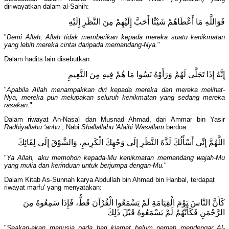
diriwayatkan dalam al-Sahih:
فَوَاللَّهِ مَا أَعْطَاهُمْ شَيْئًا أَحَبَّ إِلَيْهِمْ مِنَ النَّظَرِ إِلَيْهِ
"
Demi Allah, Allah tidak memberikan kepada mereka suatu kenikmatan
yang lebih mereka cintai daripada memandang-Nya.
"
Dalam hadits lain disebutkan:
إِنَّهُ إِذَا تَجَلَّى لَهُمْ وَرَأَوْهُ نَسُوا مَا هُمْ فِيهِ مِنَ النَّعِيمِ
"
Apabila Allah menampakkan diri kepada mereka dan mereka melihat-
Nya, mereka pun melupakan seluruh kenikmatan yang sedang mereka
rasakan
."
Dalam riwayat An-Nasa'i dan Musnad Ahmad, dari Ammar bin Yasir
Radhiyallahu ‘anhu
., Nabi
Shallallahu 'Alaihi Wasallam
berdoa:
اللَّهُمَّ إِنِّي أَسْأَلُكَ لَذَّةَ النَّظَرِ إِلَى وَجْهِكَ الْكَرِيمِ، وَالشَّوْقَ إِلَى لِقَائِكَ
"
Ya Allah, aku memohon kepada-Mu kenikmatan memandang wajah-Mu
yang mulia dan kerinduan untuk berjumpa dengan-Mu.
"
Dalam Kitab As-Sunnah karya Abdullah bin Ahmad bin Hanbal, terdapat
riwayat marfu' yang menyatakan:
كَأَنَّ النَّاسَ يَوْمَ الْقِيَامَةِ لَمْ يَسْمَعُوا الْقُرْآنَ قَطُّ، فَإِذَا سَمِعُوهُ مِنَ
الرَّحْمَنِ فَكَأَنَّهُمْ لَمْ يَسْمَعُوهُ قَبْلَ ذَلِكَ
"
Seakan-akan manusia pada hari kiamat belum pernah mendengar Al-