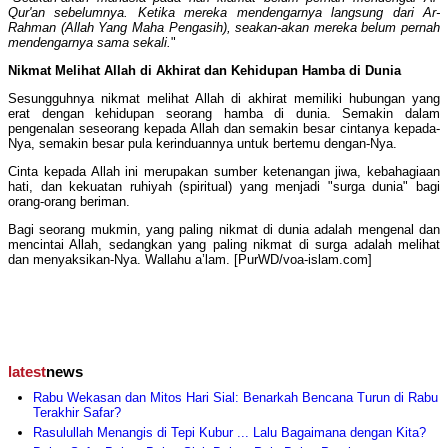
Qur'an sebelumnya. Ketika mereka mendengarnya langsung dari Ar-
Rahman (Allah Yang Maha Pengasih), seakan-akan mereka belum pernah
mendengarnya sama sekali.
"
Nikmat Melihat Allah di Akhirat dan Kehidupan Hamba di Dunia
Sesungguhnya nikmat melihat Allah di akhirat memiliki hubungan yang
erat dengan kehidupan seorang hamba di dunia. Semakin dalam
pengenalan seseorang kepada Allah dan semakin besar cintanya kepada-
Nya, semakin besar pula kerinduannya untuk bertemu dengan-Nya.
Cinta kepada Allah ini merupakan sumber ketenangan jiwa, kebahagiaan
hati, dan kekuatan ruhiyah (spiritual) yang menjadi "surga dunia" bagi
orang-orang beriman.
Bagi seorang mukmin, yang paling nikmat di dunia adalah mengenal dan
mencintai Allah, sedangkan yang paling nikmat di surga adalah melihat
dan menyaksikan-Nya. Wallahu a’lam. [PurWD/voa-islam.com]
latest
news
Rabu Wekasan dan Mitos Hari Sial: Benarkah Bencana Turun di Rabu
Terakhir Safar?
Rasulullah Menangis di Tepi Kubur ... Lalu Bagaimana dengan Kita?