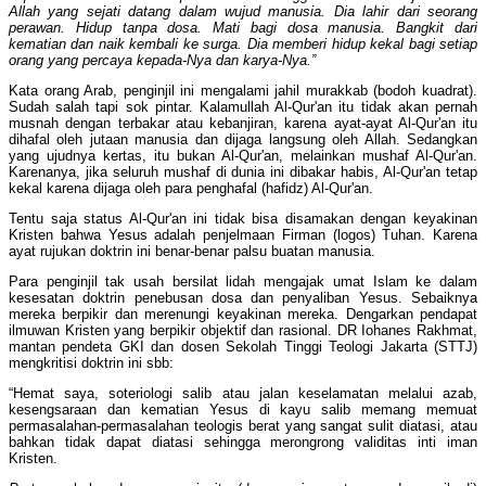
Allah yang sejati datang dalam wujud manusia. Dia lahir dari seorang
perawan. Hidup tanpa dosa. Mati bagi dosa manusia. Bangkit dari
kematian dan naik kembali ke surga. Dia memberi hidup kekal bagi setiap
orang yang percaya kepada-Nya dan karya-Nya.”
Kata orang Arab, penginjil ini mengalami jahil murakkab (bodoh kuadrat).
Sudah salah tapi sok pintar. Kalamullah Al-Qur'an itu tidak akan pernah
musnah dengan terbakar atau kebanjiran, karena ayat-ayat Al-Qur'an itu
dihafal oleh jutaan manusia dan dijaga langsung oleh Allah. Sedangkan
yang ujudnya kertas, itu bukan Al-Qur'an, melainkan mushaf Al-Qur'an.
Karenanya, jika seluruh mushaf di dunia ini dibakar habis, Al-Qur'an tetap
kekal karena dijaga oleh para penghafal (hafidz) Al-Qur'an.
Tentu saja status Al-Qur'an ini tidak bisa disamakan dengan keyakinan
Kristen bahwa Yesus adalah penjelmaan Firman (logos) Tuhan. Karena
ayat rujukan doktrin ini benar-benar palsu buatan manusia.
Para penginjil tak usah bersilat lidah mengajak umat Islam ke dalam
kesesatan doktrin penebusan dosa dan penyaliban Yesus. Sebaiknya
mereka berpikir dan merenungi keyakinan mereka. Dengarkan pendapat
ilmuwan Kristen yang berpikir objektif dan rasional. DR Iohanes Rakhmat,
mantan pendeta GKI dan dosen Sekolah Tinggi Teologi Jakarta (STTJ)
mengkritisi doktrin ini sbb:
“Hemat saya, soteriologi salib atau jalan keselamatan melalui azab,
kesengsaraan dan kematian Yesus di kayu salib memang memuat
permasalahan-permasalahan teologis berat yang sangat sulit diatasi, atau
bahkan tidak dapat diatasi sehingga merongrong validitas inti iman
Kristen.