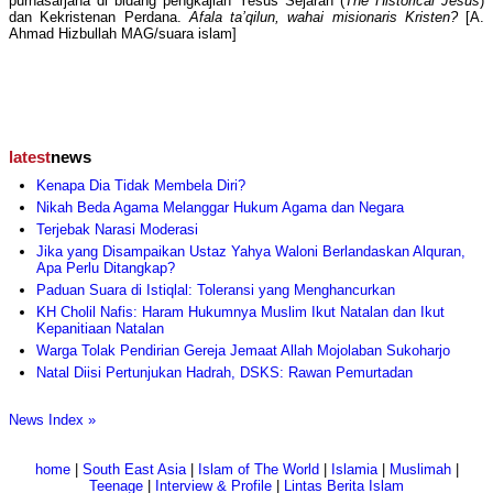
purnasarjana di bidang pengkajian Yesus Sejarah (
The Historical Jesus
)
dan Kekristenan Perdana.
Afala ta’qilun, wahai misionaris Kristen?
[A.
Ahmad Hizbullah MAG/suara islam]
latest
news
Kenapa Dia Tidak Membela Diri?
Nikah Beda Agama Melanggar Hukum Agama dan Negara
Terjebak Narasi Moderasi
Jika yang Disampaikan Ustaz Yahya Waloni Berlandaskan Alquran,
Apa Perlu Ditangkap?
Paduan Suara di Istiqlal: Toleransi yang Menghancurkan
KH Cholil Nafis: Haram Hukumnya Muslim Ikut Natalan dan Ikut
Kepanitiaan Natalan
Warga Tolak Pendirian Gereja Jemaat Allah Mojolaban Sukoharjo
Natal Diisi Pertunjukan Hadrah, DSKS: Rawan Pemurtadan
News Index »
home
|
South East Asia
|
Islam of The World
|
Islamia
|
Muslimah
|
Teenage
|
Interview & Profile
|
Lintas Berita Islam