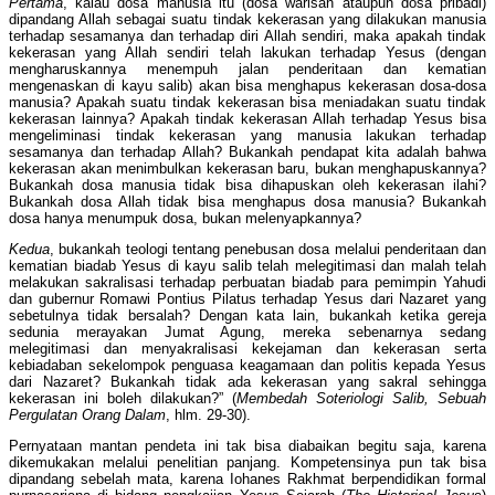
Pertama
, kalau dosa manusia itu (dosa warisan ataupun dosa pribadi)
dipandang Allah sebagai suatu tindak kekerasan yang dilakukan manusia
terhadap sesamanya dan terhadap diri Allah sendiri, maka apakah tindak
kekerasan yang Allah sendiri telah lakukan terhadap Yesus (dengan
mengharuskannya menempuh jalan penderitaan dan kematian
mengenaskan di kayu salib) akan bisa menghapus kekerasan dosa-dosa
manusia? Apakah suatu tindak kekerasan bisa meniadakan suatu tindak
kekerasan lainnya? Apakah tindak kekerasan Allah terhadap Yesus bisa
mengeliminasi tindak kekerasan yang manusia lakukan terhadap
sesamanya dan terhadap Allah? Bukankah pendapat kita adalah bahwa
kekerasan akan menimbulkan kekerasan baru, bukan menghapuskannya?
Bukankah dosa manusia tidak bisa dihapuskan oleh kekerasan ilahi?
Bukankah dosa Allah tidak bisa menghapus dosa manusia? Bukankah
dosa hanya menumpuk dosa, bukan melenyapkannya?
Kedua
, bukankah teologi tentang penebusan dosa melalui penderitaan dan
kematian biadab Yesus di kayu salib telah melegitimasi dan malah telah
melakukan sakralisasi terhadap perbuatan biadab para pemimpin Yahudi
dan gubernur Romawi Pontius Pilatus terhadap Yesus dari Nazaret yang
sebetulnya tidak bersalah? Dengan kata lain, bukankah ketika gereja
sedunia merayakan Jumat Agung, mereka sebenarnya sedang
melegitimasi dan menyakralisasi kekejaman dan kekerasan serta
kebiadaban sekelompok penguasa keagamaan dan politis kepada Yesus
dari Nazaret? Bukankah tidak ada kekerasan yang sakral sehingga
kekerasan ini boleh dilakukan?” (
Membedah Soteriologi Salib, Sebuah
Pergulatan Orang Dalam
, hlm. 29-30).
Pernyataan mantan pendeta ini tak bisa diabaikan begitu saja, karena
dikemukakan melalui penelitian panjang. Kompetensinya pun tak bisa
dipandang sebelah mata, karena Iohanes Rakhmat berpendidikan formal