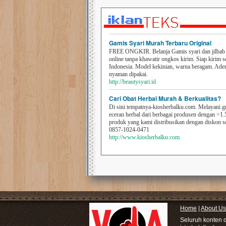
Gamis Syari Murah Terbaru Original
FREE ONGKIR. Belanja Gamis syari dan jilbab t
online tanpa khawatir ongkos kirim. Siap kirim s
Indonesia. Model kekinian, warna beragam. Ad
nyaman dipakai.
http://beautysyari.id
Cari Obat Herbal Murah & Berkualitas?
Di sini tempatnya-kiosherbalku.com. Melayani g
eceran herbal dari berbagai produsen dengan >1.
produk yang kami distribusikan dengan diskon 
0857-1024-0471
http://www.kiosherbalku.com
Home
|
About Us
Seluruh konten 