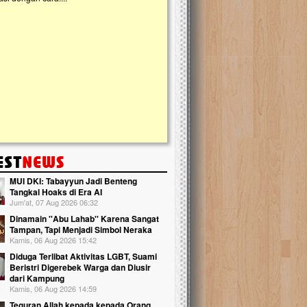
kanak Islam Terpadu (TKIT) An Najjah d
Gedung Majelis Taklim di Jonggol,...
MUI DKI: Tabayyun Jadi Benteng
Tangkal Hoaks di Era AI
Jum'at, 07 Aug 2026 06:32
Dinamain ''Abu Lahab'' Karena Sangat
Tampan, Tapi Menjadi Simbol Neraka
Kamis, 06 Aug 2026 15:42
Diduga Terlibat Aktivitas LGBT, Suami
Beristri Digerebek Warga dan Diusir
dari Kampung
Kamis, 06 Aug 2026 14:59
Teguran Allah kepada kepada Orang