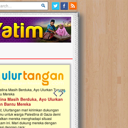
Previous slide
Next slide
tina Masih Berduka, Ayo Ulurkan
Open Donasi Wakaf Pembangu
n Bantu Mereka
Rumah Qur'an & TK Islam Terp
t, Ulurtangan mari kirimkan dukungan
Najjah di Jonggol
mu untuk warga Palestina di Gaza demi
tkan mereka menghadapi situasi
Saat ini, Ulurtangan bersama Yayasan 
am ini. Mari dukung mereka dengan
Najjahtul Islam Jonggol sedang merintis
si dengan cara:...
pembangunan Rumah Qur’an dan Tama