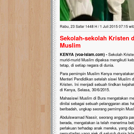
Rabu, 23 Safar 1448 H / 1 Juli 2015 07:15 wi
Sekolah-sekolah Kristen 
Muslim
KENYA (voa-islam.com) -
Sekolah Kriste
murid-murid Muslim dipaksa mengikuti keba
tetap, di setiap negara di dunia.
Para pemimpin Muslim Kenya menyatakan 
Menteri Pendidikan setelah siswi Muslim di
Kristen. Ini menjadi sebuah tindkan kejah
di Kenya, Selasa, 30/6/2015.
Mahasiswi Muslim di Bura mengatakan mer
dinilai sebagai sebuah pelanggaran atas 
beribadah, ungkap seorang pemimpin Mus
Abdulswamad Nassir, seorang anggota parl
berada, mengatakan ia telah menerima bebe
perlakuan terhadap anak mereka, yang dipa
pemurtadan yang ajek di seluruh dunia Is