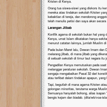
Kristen di Kenya.
Orang tua siswa-siswi yang diskors itu k
mereka atas tindakan sekolah Kristen yan
kebaktian di tereja, dan mendorong anggo
telah menulis petisi dan saya akan secar
Larangan Jilbab
Konflik agama di sekolah bukan hal yang 
Kenya, umat Islam dikatakan hanya sekita
menurut catatan lainnya, jumlah Muslim di 
Pada bulan Maret lalu, Dewan Imam dan D
melarang jilbab, di mana jilbab yang dik
di sebuah sekolah di timur laut negara itu j
Pengadilan Kenya memutuskan pada saat it
melanggar peraturan sekolah. Dewan Ima
sengaja mengabaikan Pasal 32 dari konsti
atau terlibat dalam tindakan apapun, yan
Tapi, begutlah di mana agama Kristen atau
golongan minoritas, terutama warga Muslim
Semuanya hanyalah bohong, alias isapan '
bengis kejam dan biadab. (dita/wb/voa-is