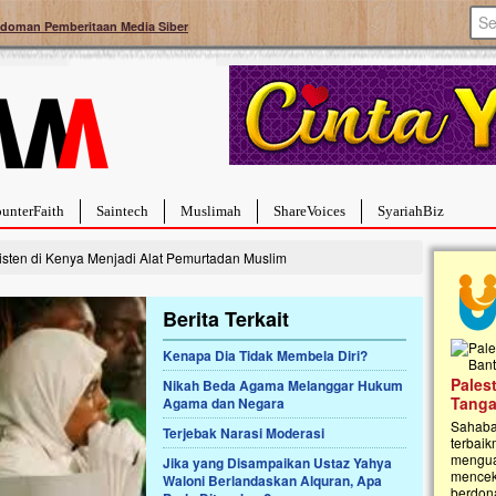
doman Pemberitaan Media Siber
unterFaith
Saintech
Muslimah
ShareVoices
SyariahBiz
isten di Kenya Menjadi Alat Pemurtadan Muslim
Berita Terkait
Kenapa Dia Tidak Membela Diri?
a Hebat Sembuh Dari
Pales
Nikah Beda Agama Melanggar Hukum
arah
Tanga
Agama dan Negara
dipenuhi dengan
Sahaba
Terjebak Narasi Moderasi
erat. Meskipun baru
terbaik
ayi yang imut ini harus
mengua
Jika yang Disampaikan Ustaz Yahya
g dahsyat, yaitu tumor
mencek
Waloni Berlandaskan Alquran, Apa
an...
berdona