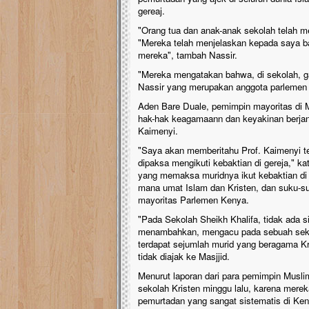
gereaj.
"Orang tua dan anak-anak sekolah telah m
"Mereka telah menjelaskan kepada saya 
mereka", tambah Nassir.
"Mereka mengatakan bahwa, di sekolah, ga
Nassir yang merupakan anggota parlemen 
Aden Bare Duale, pemimpin mayoritas di M
hak-hak keagamaann dan keyakinan berjan
Kaimenyi.
"Saya akan memberitahu Prof. Kaimenyi t
dipaksa mengikuti kebaktian di gereja," 
yang memaksa muridnya ikut kebaktian di 
mana umat Islam dan Kristen, dan suku-s
mayoritas Parlemen Kenya.
"Pada Sekolah Sheikh Khalifa, tidak ada 
menambahkan, mengacu pada sebuah sekola
terdapat sejumlah murid yang beragama Kri
tidak diajak ke Masjjid.
Menurut laporan dari para pemimpin Musli
sekolah Kristen minggu lalu, karena mere
pemurtadan yang sangat sistematis di Ken