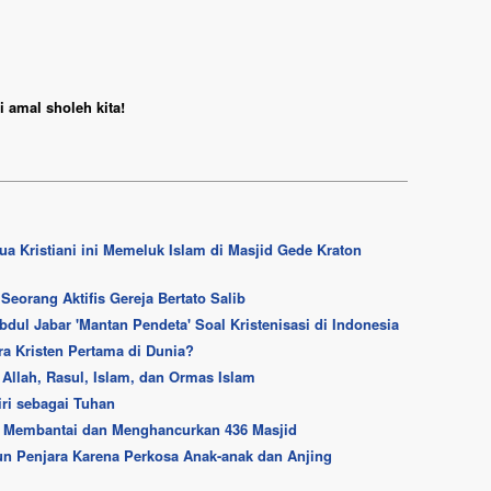
 amal sholeh kita!
a Kristiani ini Memeluk Islam di Masjid Gede Kraton
Seorang Aktifis Gereja Bertato Salib
ul Jabar 'Mantan Pendeta' Soal Kristenisasi di Indonesia
a Kristen Pertama di Dunia?
Allah, Rasul, Islam, dan Ormas Islam
iri sebagai Tuhan
gah Membantai dan Menghancurkan 436 Masjid
hun Penjara Karena Perkosa Anak-anak dan Anjing