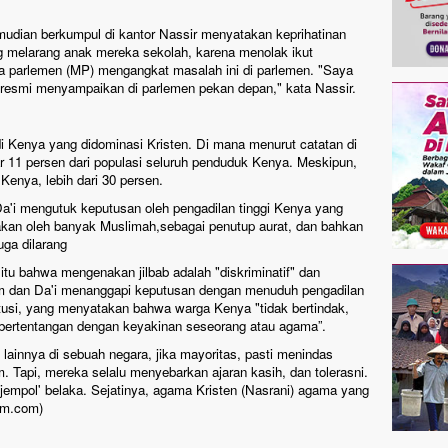
emudian berkumpul di kantor Nassir menyatakan keprihatinan
g melarang anak mereka sekolah, karena menolak ikut
ta parlemen (MP) mengangkat masalah ini di parlemen. "Saya
a resmi menyampaikan di parlemen pekan depan," kata Nassir.
di Kenya yang didominasi Kristen. Di mana menurut catatan di
r 11 persen dari populasi seluruh penduduk Kenya. Meskipun,
Kenya, lebih dari 30 persen.
a'i mengutuk keputusan oleh pengadilan tinggi Kenya yang
enakan oleh banyak Muslimah,sebagai penutup aurat, dan bahkan
uga dilarang
u bahwa mengenakan jilbab adalah "diskriminatif" dan
m dan Da'i menanggapi keputusan dengan menuduh pengadilan
tusi, yang menyatakan bahwa warga Kenya "tidak bertindak,
g bertentangan dengan keyakinan seseorang atau agama”.
 lainnya di sebuah negara, jika mayoritas, pasti menindas
. Tapi, mereka selalu menyebarkan ajaran kasih, dan tolerasni.
jempol' belaka. Sejatinya, agama Kristen (Nasrani) agama yang
lam.com)