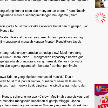
engunjungi kantor saya dan menyatakan protes," kata Nassir.
bagaimana mereka sedang kehilangan hak agama (Islam)
dis-gadis Muslimah dipaksa upacara kebaktian di gereja", ujar
Kenya itu.
ajelis Nasional Kenya, yang membidangi perlindungan bagi
ji mengangkat masalah kepada Menteri Pendidikan Jacob
entang tuduhan pemurtadan terhadap siswi Muslimah yang
kata Duale. "Kami akan ... mengatakan kepadanya bahwa guru
gereja adalah orang-orang yang merusak Kenya - Kenya di
uku dan agama-agama lain, bersatu," tambah pemimpin
siswa Kristen yang dipaksa memasuki masjid," Duale
h Muslim di pantai Kenya, di mana di sekolah Islam itu,
sten. Tapi, mereka tidak dipaksa mengikuti ajaran Islam, dan
m Kenya, sekurangnya ada 40 siswi Muslimah yang diskors dari
ka menolak menghadiri kebaktian di gereja Minggu. Usaha
ya, terutama bagi siswa-siswi Muslim yang sekolah di sekolah