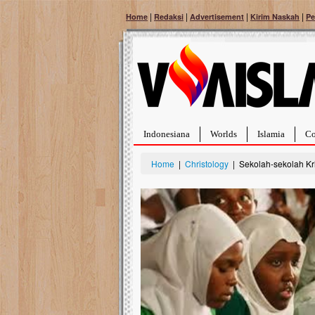
|
|
|
|
Home
Redaksi
Advertisement
Kirim Naskah
Pe
Indonesiana
Worlds
Islamia
Co
Home
|
Christology
| Sekolah-sekolah Kr
Bantu Naura, Balit
Tumor Pembuluh D
Hidup Naura Salsabila 
rintangan yang sangat b
berusia sepuluh bulan, b
menghadapi penyakit yan
pembuluh darah berukur