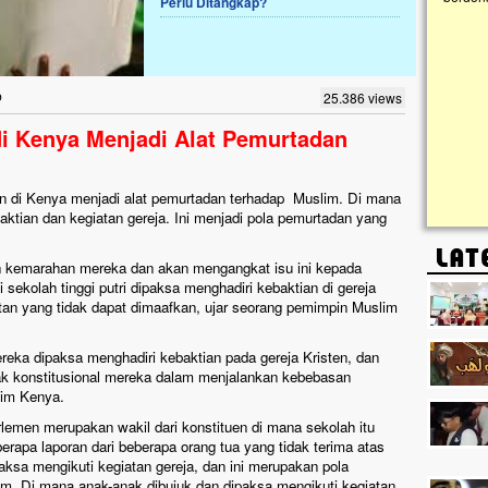
Perlu Ditangkap?
Lima Tahun Mangkrak, Masjid di
Pelosok ini Mengenaskan. Ayo Bantu.!!
Nasib masjid di Kampung Cilumbu ini sungguh
b
25.386 views
mengenaskan. Lima tahun mangkrak, kini nyaris
tak berbentuk masjid, dipenuhi rumput liar,
di Kenya Menjadi Alat Pemurtadan
berlumut, dan menghitam terpapar panas dan
hujan....
n di Kenya menjadi alat pemurtadan terhadap Muslim. Di mana
ktian dan kegiatan gereja. Ini menjadi pola pemurtadan yang
kemarahan mereka dan akan mengangkat isu ini kepada
 sekolah tinggi putri dipaksa menghadiri kebaktian di gereja
atan yang tidak dapat dimaafkan, ujar seorang pemimpin Muslim
eka dipaksa menghadiri kebaktian pada gereja Kristen, dan
hak konstitusional mereka dalam menjalankan kebebasan
lim Kenya.
emen merupakan wakil dari konstituen di mana sekolah itu
rapa laporan dari beberapa orang tua yang tidak terima atas
ksa mengikuti kegiatan gereja, dan ini merupakan pola
lam. Di mana anak-anak dibujuk dan dipaksa mengikuti kegiatan