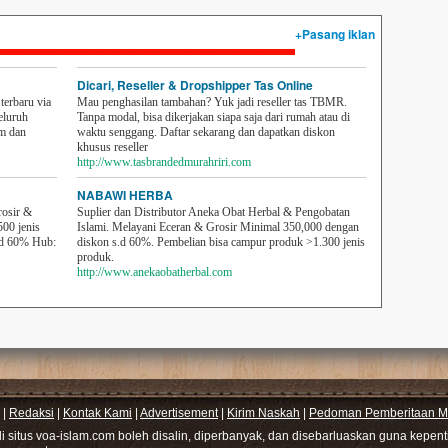
+Pasang iklan
Dicari, Reseller & Dropshipper Tas Online
erbaru via
Mau penghasilan tambahan? Yuk jadi reseller tas TBMR.
eluruh
Tanpa modal, bisa dikerjakan siapa saja dari rumah atau di
em dan
waktu senggang. Daftar sekarang dan dapatkan diskon
khusus reseller
http://www.tasbrandedmurahriri.com
NABAWI HERBA
rosir &
Suplier dan Distributor Aneka Obat Herbal & Pengobatan
500 jenis
Islami. Melayani Eceran & Grosir Minimal 350,000 dengan
sd 60% Hub:
diskon s.d 60%. Pembelian bisa campur produk >1.300 jenis
produk.
http://www.anekaobatherbal.com
|
Redaksi
|
Kontak Kami
|
Advertisement
|
Kirim Naskah
|
Pedoman Pemberitaan Me
di situs voa-islam.com boleh disalin, diperbanyak, dan disebarluaskan guna kepe