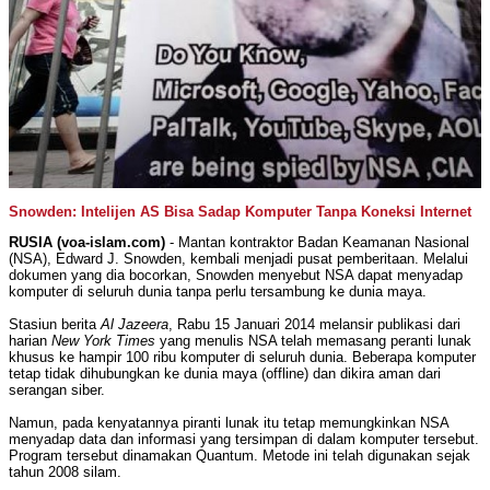
Snowden: Intelijen AS Bisa Sadap Komputer Tanpa Koneksi Internet
RUSIA (voa-islam.com)
- Mantan kontraktor Badan Keamanan Nasional
(NSA), Edward J. Snowden, kembali menjadi pusat pemberitaan. Melalui
dokumen yang dia bocorkan, Snowden menyebut NSA dapat menyadap
komputer di seluruh dunia tanpa perlu tersambung ke dunia maya.
Stasiun berita
Al Jazeera
, Rabu 15 Januari 2014 melansir publikasi dari
harian
New York Times
yang menulis NSA telah memasang peranti lunak
khusus ke hampir 100 ribu komputer di seluruh dunia. Beberapa komputer
tetap tidak dihubungkan ke dunia maya (offline) dan dikira aman dari
serangan siber.
Namun, pada kenyatannya piranti lunak itu tetap memungkinkan NSA
menyadap data dan informasi yang tersimpan di dalam komputer tersebut.
Program tersebut dinamakan Quantum. Metode ini telah digunakan sejak
tahun 2008 silam.