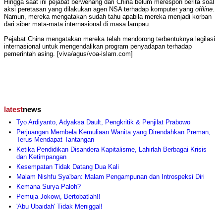
Hingga saat ini pejabat berwenang dari China belum merespon berita soal
aksi peretasan yang dilakukan agen NSA terhadap komputer yang
offline
.
Namun, mereka mengatakan sudah tahu apabila mereka menjadi korban
dari siber mata-mata internasional di masa lampau.
Pejabat China mengatakan mereka telah mendorong terbentuknya legilasi
internasional untuk mengendalikan program penyadapan terhadap
pemerintah asing. [viva/agus/voa-islam.com]
latest
news
Tyo Ardiyanto, Adyaksa Dault, Pengkritik & Penjilat Prabowo
Perjuangan Membela Kemuliaan Wanita yang Direndahkan Preman,
Terus Mendapat Tantangan
Ketika Pendidikan Disandera Kapitalisme, Lahirlah Berbagai Krisis
dan Ketimpangan
Kesempatan Tidak Datang Dua Kali
Malam Nishfu Sya'ban: Malam Pengampunan dan Introspeksi Diri
Kemana Surya Paloh?
Pemuja Jokowi, Bertobatlah!!
'Abu Ubaidah' Tidak Meniggal!