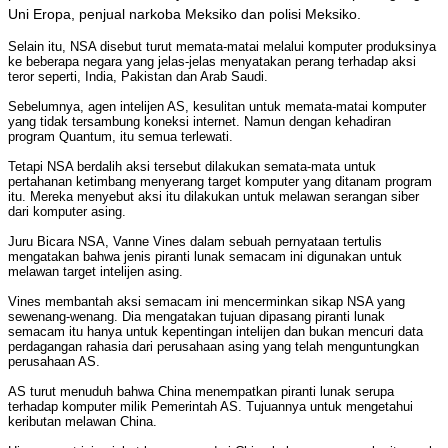
Uni Eropa, penjual narkoba Meksiko dan polisi Meksiko.
Selain itu, NSA disebut turut memata-matai melalui komputer produksinya
ke beberapa negara yang jelas-jelas menyatakan perang terhadap aksi
teror seperti, India, Pakistan dan Arab Saudi.
Sebelumnya, agen intelijen AS, kesulitan untuk memata-matai komputer
yang tidak tersambung koneksi internet. Namun dengan kehadiran
program Quantum, itu semua terlewati.
Tetapi NSA berdalih aksi tersebut dilakukan semata-mata untuk
pertahanan ketimbang menyerang target komputer yang ditanam program
itu. Mereka menyebut aksi itu dilakukan untuk melawan serangan siber
dari komputer asing.
Juru Bicara NSA, Vanne Vines dalam sebuah pernyataan tertulis
mengatakan bahwa jenis piranti lunak semacam ini digunakan untuk
melawan target intelijen asing.
Vines membantah aksi semacam ini mencerminkan sikap NSA yang
sewenang-wenang. Dia mengatakan tujuan dipasang piranti lunak
semacam itu hanya untuk kepentingan intelijen dan bukan mencuri data
perdagangan rahasia dari perusahaan asing yang telah menguntungkan
perusahaan AS.
AS turut menuduh bahwa China menempatkan piranti lunak serupa
terhadap komputer milik Pemerintah AS. Tujuannya untuk mengetahui
keributan melawan China.