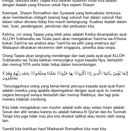
Ketiga, diantara bukti Taqwa kita bahkan riyadhoh Ihsan kita adalah
dengan ibadah yang Khusus untuk Nya seperti Shaum.
Keempat, Shaum Romadhon dan Syawwal yang berkualutas tentunya
akan memberikan shibgoh (warna) bagi seluruh hari dalam seluruh Hari
dalam tahun dimana hidup kita masih berlangsung. Kualitas ibadah dalam
hati, lisan, pendengaran, pemikiran dan perbuatan kita.
Kelima, ciri orang Taqwa yang lebih jelas adalah Ketika disampaikan ayat
ALLOH Subhanahu wa Ta'ala pasti akan mengatakan Sami'na wa A'thona
bukan Sami'na wa analisa atau "sami'na wa pilih yang enaknya aja".
Walaupun dikatakan ekstremis oleh singapura, amerika atau eropa.
Orang Taqwa akan langsung mendengar dan taat pada ayat-ayat ALLOH
Subhanahu wa Ta'ala bahkan menyungkur sujud kepada Nya, bertasbih
dan memuji NYA serta tidak hidup dalam kesombongan.
إِنَّمَا يُؤْمِنُ بِـَٔايَٰتِنَا ٱلَّذِينَ إِذَا ذُكِّرُوا۟ بِهَا خَرُّوا۟ سُجَّدًا وَسَبَّحُوا۟ بِحَمْدِ رَبِّهِمْ وَهُمْ لَا
يَسْتَكْبِرُونَ
"Sesungguhnya orang yang benar-benar percaya kepada ayat-ayat Kami
adalah mereka yang apabila diperingatkan dengan ayat-ayat itu mereka
segera bersujud seraya bertasbih dan memuji Rabbnya, dan lagi pula
mereka tidaklah sombong.
Kita tidak mengatakan non muslim adalah kafir atau selain Islam adalah
Sesat dan ahli neraka karena itu adalah bahasa Al Qur'an dan As Sunnah.
Tetapi kita juga tidak mau jika kita disebut radikal atau teroris oleh orang
lain.
Sambil kita buktikan hasil Madrasah Romadhon kita mari kita