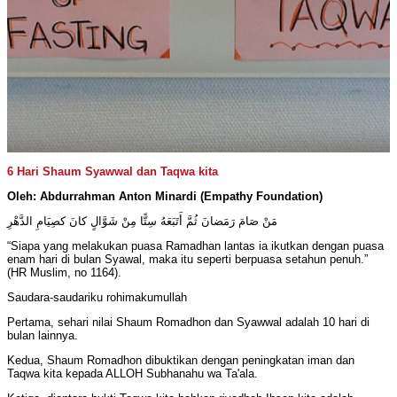
6 Hari Shaum Syawwal dan Taqwa kita
Oleh: Abdurrahman Anton Minardi (Empathy Foundation)
مَنْ صَامَ رَمَضانَ ثُمَّ أَتَبَعَهُ سِتًّا مِنْ شَوَّالٍ كانَ كصِيَامِ الدَّهْرِ
“Siapa yang melakukan puasa Ramadhan lantas ia ikutkan dengan puasa
enam hari di bulan Syawal, maka itu seperti berpuasa setahun penuh.”
(HR Muslim, no 1164).
Saudara-saudariku rohimakumullah
Pertama, sehari nilai Shaum Romadhon dan Syawwal adalah 10 hari di
bulan lainnya.
Kedua, Shaum Romadhon dibuktikan dengan peningkatan iman dan
Taqwa kita kepada ALLOH Subhanahu wa Ta'ala.