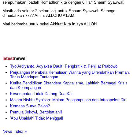
sempurnakan ibadah Romadhon kita dengan 6 Hari Shaum Syawwal.
Masih ada sekitar 2 pekan lagi untuk Shaum Syawwal. Semoga
dimudahkan ???? Amin. ALLOHU A'LAM.
Mari berlomba untuk bekal Akhirat Kita in sya ALLOH.
latest
news
Tyo Ardiyanto, Adyaksa Dault, Pengkritik & Penjilat Prabowo
Perjuangan Membela Kemuliaan Wanita yang Direndahkan Preman,
Terus Mendapat Tantangan
Ketika Pendidikan Disandera Kapitalisme, Lahirlah Berbagai Krisis
dan Ketimpangan
Kesempatan Tidak Datang Dua Kali
Malam Nishfu Sya'ban: Malam Pengampunan dan Introspeksi Diri
Kemana Surya Paloh?
Pemuja Jokowi, Bertobatlah!!
'Abu Ubaidah' Tidak Meniggal!
News Index »