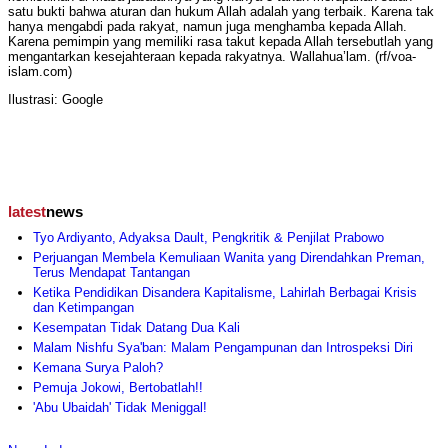
satu bukti bahwa aturan dan hukum Allah adalah yang terbaik. Karena tak
hanya mengabdi pada rakyat, namun juga menghamba kepada Allah.
Karena pemimpin yang memiliki rasa takut kepada Allah tersebutlah yang
mengantarkan kesejahteraan kepada rakyatnya. Wallahua’lam. (rf/voa-
islam.com)
Ilustrasi: Google
latest
news
Tyo Ardiyanto, Adyaksa Dault, Pengkritik & Penjilat Prabowo
Perjuangan Membela Kemuliaan Wanita yang Direndahkan Preman,
Terus Mendapat Tantangan
Ketika Pendidikan Disandera Kapitalisme, Lahirlah Berbagai Krisis
dan Ketimpangan
Kesempatan Tidak Datang Dua Kali
Malam Nishfu Sya'ban: Malam Pengampunan dan Introspeksi Diri
Kemana Surya Paloh?
Pemuja Jokowi, Bertobatlah!!
'Abu Ubaidah' Tidak Meniggal!