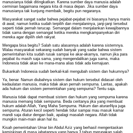
manusianya tidak ditingkatkan. Karena sumber daya manusia adalah
cerminan bagaimana negara kita di masa depan. Jika sumber daya
manusianya tak kunjung membaik, begitu pun negaranya.
Masyarakat sangat sadar bahwa pejabat-pejabat ini biasanya hanya manis
di awal, namun ketika sudah terpilih dan menjalaninya, janji-janji tersebut
seperti tidak pernah terucap. Semangat dalam menjalankan kewajibannya
tidak sama dengan semangat ketika mereka mengkampanyekan diri
mereka agar dipilih oleh rakyat.
Mengapa bisa begitu? Salah satu alasannya adalah karena sistemnya.
Walau masyarakat sekarang sudah banyak yang sadar bahwa sistem
pemerintahan kita sudah rusak sampai ke akar-akarnya, namun jika para
pejabat itu masih saja sama, yang mengendalikan juga sama, maka
Indonesia tidak akan ke mana-mana alias tidak ada kemajuan.
Bukankah Indonesia sudah berkali-kali mengubah sistem dan hukumnya?
Ya, benar. Namun diubahnya sistem dan hukum tersebut didasari oleh
kedaulatan manusia, maka tidak akan pernah sempurna. Lantas, apakah
ada hukum dan sistem pemerintahan yang sempurna? Tentu saja.
Manusia tidak dapat membuat sistem dan hukum yang sempurna karena
manusia memang tidak sempurna. Beda ceritanya jika yang membuat
hukum adalah Allah, Yang Maha Sempurna. Hukum dan aturanNya juga
sempurna. Aturan kecil seperti hendak tidur sampai mau masuk kamar
mandi saja diatur dengan baik, apalagi masalah negara. Allah tidak
mungkin main-main akan hal itu.
Kisah pemerintahan Umar bin Abdul Aziz yang berhasil mengentaskan
kemiskinan di masa jabatannya yang hanya 3 tahun merupakan salah