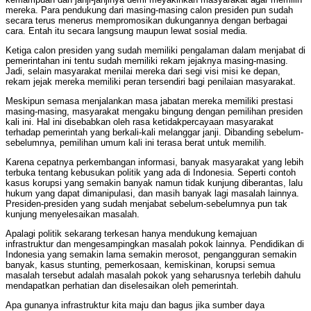
mereka. Para pendukung dari masing-masing calon presiden pun sudah
secara terus menerus mempromosikan dukungannya dengan berbagai
cara. Entah itu secara langsung maupun lewat sosial media.
Ketiga calon presiden yang sudah memiliki pengalaman dalam menjabat di
pemerintahan ini tentu sudah memiliki rekam jejaknya masing-masing.
Jadi, selain masyarakat menilai mereka dari segi visi misi ke depan,
rekam jejak mereka memiliki peran tersendiri bagi penilaian masyarakat.
Meskipun semasa menjalankan masa jabatan mereka memiliki prestasi
masing-masing, masyarakat mengaku bingung dengan pemilihan presiden
kali ini. Hal ini disebabkan oleh rasa ketidakpercayaan masyarakat
terhadap pemerintah yang berkali-kali melanggar janji. Dibanding sebelum-
sebelumnya, pemilihan umum kali ini terasa berat untuk memilih.
Karena cepatnya perkembangan informasi, banyak masyarakat yang lebih
terbuka tentang kebusukan politik yang ada di Indonesia. Seperti contoh
kasus korupsi yang semakin banyak namun tidak kunjung diberantas, lalu
hukum yang dapat dimanipulasi, dan masih banyak lagi masalah lainnya.
Presiden-presiden yang sudah menjabat sebelum-sebelumnya pun tak
kunjung menyelesaikan masalah.
Apalagi politik sekarang terkesan hanya mendukung kemajuan
infrastruktur dan mengesampingkan masalah pokok lainnya. Pendidikan di
Indonesia yang semakin lama semakin merosot, pengangguran semakin
banyak, kasus stunting, pemerkosaan, kemiskinan, korupsi semua
masalah tersebut adalah masalah pokok yang seharusnya terlebih dahulu
mendapatkan perhatian dan diselesaikan oleh pemerintah.
Apa gunanya infrastruktur kita maju dan bagus jika sumber daya