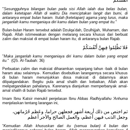
أَنْفُسَكُمْ
"
Sesungguhnya bilangan bulan pada sisi Allah ialah dua belas bulan,
dalam ketetapan Allah di waktu Dia menciptakan langit dan bumi, di
antaranya empat bulan haram. Itulah (ketetapan) agama yang lurus, maka
janganlah kamu menganiaya diri kamu dalam bulan yang empat itu.
"
Bulan-bulan Haram tersebut adalah Dzulqa’dah, Dzulhijjah, Muharram, dan
Rajab. Allah istimewakan dengan melarang secara khusus dari berbuat
zalim dan maksiat di empat bulan haram itu; di antaranya bulan Rajab.
فَلا تَظْلِمُوا فِيهِنَّ أَنْفُسَكُمْ
"
Maka janganlah kamu menganiaya diri kamu dalam bulan yang empat
itu.
" (QS. Al-Taubah: 36)
Perbuatan zalim dan maksiat diharamkan sepanjang tahun -baik di bulan
haram atau selainnya-. Kemudian disebutkan larangannya secara khusus
di bulan haram menunjukkan dosa maksiat di dalamnya akan
dilipatgandakan. Begitu pula amal shalih dan kebaikan, Allah akan
melipatgandakan pahalanya. Karenanya dianjurkan memperbanyak amal-
amal shalih di bulan Rajab tersebut.
Imam Ibnu Katsir menukil penjelasan Ibnu Abbas
Radhiyallahu 'Anhuma
menjelaskan tentang larangan ini,
ثم اختص من ذلك أربعة أشهر فجعلهن حراما، وعَظم حُرُماتهن،
وجعل الذنب فيهن أعظم، والعمل الصالح والأجر أعظم
“
Kemudian Allah khususkan dari itu (semua bulan) 4 bulan dan