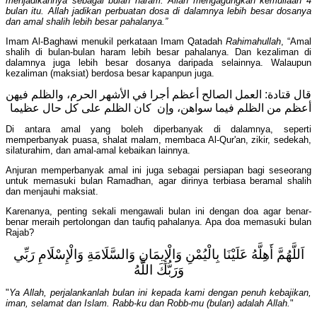
menjadikannya sebagai bulan haram. Allah mengagungkan kemuliaan 4
bulan itu. Allah jadikan perbuatan dosa di dalamnya lebih besar dosanya
dan amal shalih lebih besar pahalanya.”
Imam Al-Baghawi menukil perkataan Imam Qatadah
Rahimahullah
, “Amal
shalih di bulan-bulan haram lebih besar pahalanya. Dan kezaliman di
dalamnya juga lebih besar dosanya daripada selainnya. Walaupun
kezaliman (maksiat) berdosa besar kapanpun juga.
قال قتادة: العمل الصالح أعظم أجرا في الأشهر الحرم، والظلم فيهن
أعظم من الظلم فيما سواهن، وإن كان الظلم على كل حال عظيما
Di antara amal yang boleh diperbanyak di dalamnya, seperti
memperbanyak puasa, shalat malam, membaca Al-Qur'an, zikir, sedekah,
silaturahim, dan amal-amal kebaikan lainnya.
Anjuran memperbanyak amal ini juga sebagai persiapan bagi seseorang
untuk memasuki bulan Ramadhan, agar dirinya terbiasa beramal shalih
dan menjauhi maksiat.
Karenanya, penting sekali mengawali bulan ini dengan doa agar benar-
benar meraih pertolongan dan taufiq pahalanya. Apa doa memasuki bulan
Rajab?
اَللَّهُمَّ أَهِلَّهُ عَلَيْنَا بِالْيُمْنِ وَالْإِيمَانِ وَالسَّلَامَةِ وَالْإِسْلَامِ رَبِّي
وَرَبُّكَ اللَّهُ
"
Ya Allah, perjalankanlah bulan ini kepada kami dengan penuh kebajikan,
iman, selamat dan Islam. Rabb-ku dan Robb-mu (bulan) adalah Allah.
"