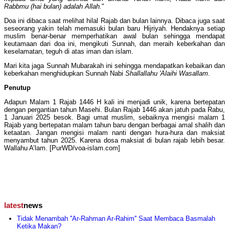
Rabbmu (hai bulan) adalah Allah.
"
Doa ini dibaca saat melihat hilal Rajab dan bulan lainnya. Dibaca juga saat
seseorang yakin telah memasuki bulan baru Hijriyah. Hendaknya setiap
muslim benar-benar memperhatikan awal bulan sehingga mendapat
keutamaan dari doa ini, mengikuti Sunnah, dan meraih keberkahan dan
keselamatan, teguh di atas iman dan islam.
Mari kita jaga Sunnah Mubarakah ini sehingga mendapatkan kebaikan dan
keberkahan menghidupkan Sunnah Nabi
Shallallahu 'Alaihi Wasallam
.
Penutup
Adapun Malam 1 Rajab 1446 H kali ini menjadi unik, karena bertepatan
dengan pergantian tahun Masehi. Bulan Rajab 1446 akan jatuh pada Rabu,
1 Januari 2025 besok. Bagi umat muslim, sebaiknya mengisi malam 1
Rajab yang bertepatan malam tahun baru dengan berbagai amal shalih dan
ketaatan. Jangan mengisi malam nanti dengan hura-hura dan maksiat
menyambut tahun 2025. Karena dosa maksiat di bulan rajab lebih besar.
Wallahu A’lam. [PurWD/voa-islam.com]
latest
news
Tidak Menambah ''Ar-Rahman Ar-Rahim'' Saat Membaca Basmalah
Ketika Makan?