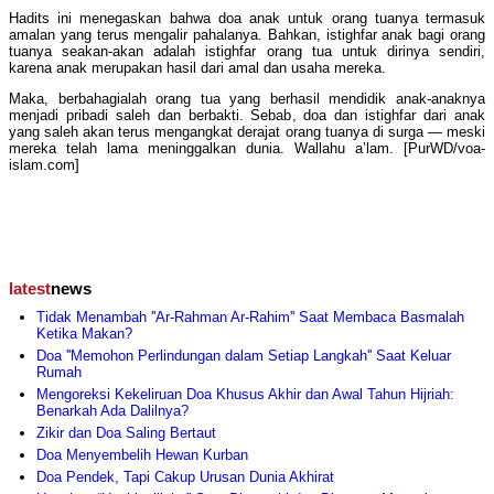
Hadits ini menegaskan bahwa doa anak untuk orang tuanya termasuk
amalan yang terus mengalir pahalanya. Bahkan, istighfar anak bagi orang
tuanya seakan-akan adalah istighfar orang tua untuk dirinya sendiri,
karena anak merupakan hasil dari amal dan usaha mereka.
Maka, berbahagialah orang tua yang berhasil mendidik anak-anaknya
menjadi pribadi saleh dan berbakti. Sebab, doa dan istighfar dari anak
yang saleh akan terus mengangkat derajat orang tuanya di surga — meski
mereka telah lama meninggalkan dunia. Wallahu a’lam. [PurWD/voa-
islam.com]
latest
news
Tidak Menambah ''Ar-Rahman Ar-Rahim'' Saat Membaca Basmalah
Ketika Makan?
Doa ''Memohon Perlindungan dalam Setiap Langkah'' Saat Keluar
Rumah
Mengoreksi Kekeliruan Doa Khusus Akhir dan Awal Tahun Hijriah:
Benarkah Ada Dalilnya?
Zikir dan Doa Saling Bertaut
Doa Menyembelih Hewan Kurban
Doa Pendek, Tapi Cakup Urusan Dunia Akhirat