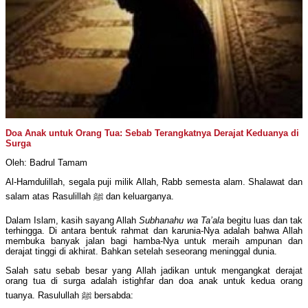
Doa Anak untuk Orang Tua: Sebab Terangkatnya Derajat Keduanya di
Surga
Oleh: Badrul Tamam
Al-Hamdulillah, segala puji milik Allah, Rabb semesta alam. Shalawat dan
salam atas Rasulillah ﷺ dan keluarganya.
Dalam Islam, kasih sayang Allah
Subhanahu wa Ta’ala
begitu luas dan tak
terhingga. Di antara bentuk rahmat dan karunia-Nya adalah bahwa Allah
membuka banyak jalan bagi hamba-Nya untuk meraih ampunan dan
derajat tinggi di akhirat. Bahkan setelah seseorang meninggal dunia.
Salah satu sebab besar yang Allah jadikan untuk mengangkat derajat
orang tua di surga adalah istighfar dan doa anak untuk kedua orang
tuanya. Rasulullah ﷺ bersabda: