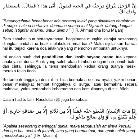
إنَّ الرَّجلَ لتُرفَعُ درجتُه في الجنةِ فيقولُ : أنَّى هذا ؟ فيقالُ : باستغفارِ
ولدِك لكَ
“
Sesungguhnya benar-benar ada seorang lelaki yang dinaikkan derajatnya
di surga. Lalu ia bertanya: darimana semua ini? Dijawab: datang dengan
sebab istighfar anakmu untuk dirimu.”
(HR. Ahmad dna Ibnu Majah)
Para sahabat pun bertanya-tanya, bagaimana mungkin derajat seseorang
diangkat padahal ia tidak melakukan amal baru? Maka dijelaskan bahwa
hal itu terjadi karena doa anaknya yang memohon ampunan untuknya.
Ini adalah buah dari
pendidikan dan kasih sayang orang tua
kepada
anaknya di dunia. Anak yang saleh akan tumbuh dengan hati penuh bakti
dan cinta, sehingga ia terus mendoakan kedua orang tuanya meski
mereka telah tiada.
Bertambah tingginya derajat ini bisa bermakna secara nyata, yakni benar-
benar meningkat tempat tinggalnya di surga, atau bermakna secara
maknawi, yakni bertambah kehormatan dan kemuliaannya di sisi Allah.
Dalam hadits lain, Rasulullah ﷺ juga bersabda:
إِذَا مَاتَ الإنْسَانُ انْقَطَعَ عنْه عَمَلُهُ إِلَّا مِن ثَلَاثَةٍ: إِلَّا مِن صَدَقَةٍ جَارِيَةٍ، أَوْ
عِلْمٍ يُنْتَفَعُ بِهِ، أَوْ وَلَدٍ صَالِحٍ يَدْعُو له
“
Apabila seseorang meninggal dunia, maka terputuslah amalnya kecuali
dari tiga hal: sedekah jariyah, ilmu yang bermanfaat, dan anak saleh yang
mendoakannya.
” (HR. Muslim)