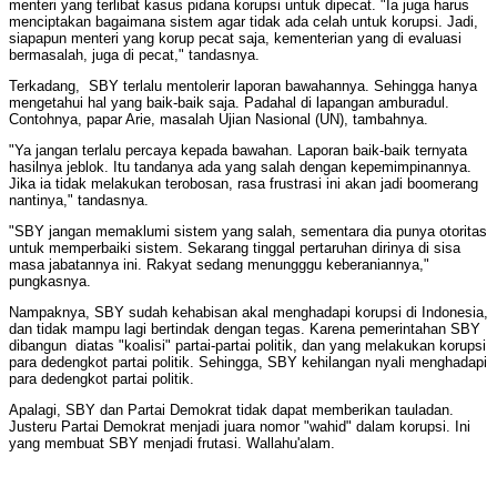
menteri yang terlibat kasus pidana korupsi untuk dipecat. "Ia juga harus
menciptakan bagaimana sistem agar tidak ada celah untuk korupsi. Jadi,
siapapun menteri yang korup pecat saja, kementerian yang di evaluasi
bermasalah, juga di pecat," tandasnya.
Terkadang, SBY terlalu mentolerir laporan bawahannya. Sehingga hanya
mengetahui hal yang baik-baik saja. Padahal di lapangan amburadul.
Contohnya, papar Arie, masalah Ujian Nasional (UN), tambahnya.
"Ya jangan terlalu percaya kepada bawahan. Laporan baik-baik ternyata
hasilnya jeblok. Itu tandanya ada yang salah dengan kepemimpinannya.
Jika ia tidak melakukan terobosan, rasa frustrasi ini akan jadi boomerang
nantinya," tandasnya.
"SBY jangan memaklumi sistem yang salah, sementara dia punya otoritas
untuk memperbaiki sistem. Sekarang tinggal pertaruhan dirinya di sisa
masa jabatannya ini. Rakyat sedang menungggu keberaniannya,"
pungkasnya.
Nampaknya, SBY sudah kehabisan akal menghadapi korupsi di Indonesia,
dan tidak mampu lagi bertindak dengan tegas. Karena pemerintahan SBY
dibangun diatas "koalisi" partai-partai politik, dan yang melakukan korupsi
para dedengkot partai politik. Sehingga, SBY kehilangan nyali menghadapi
para dedengkot partai politik.
Apalagi, SBY dan Partai Demokrat tidak dapat memberikan tauladan.
Justeru Partai Demokrat menjadi juara nomor "wahid" dalam korupsi. Ini
yang membuat SBY menjadi frutasi. Wallahu'alam.