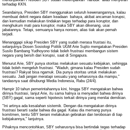
terhadap KKN.
Seandainya, Presiden SBY menggunakan seluruh kewenangannya, kalau
membuat dekrit negara dalam keadaan bahaya, akibat ancaman korupsi,
dan kemudian melakukan tindakan tegas terhadap para koruptor, dan
menghukum mati para koruptor, maka SBY akan dikenang, usai
jabatannya. Tetapi, semuanya hanya nonsen, alias tiak akan pernah
terjadi.
Menanggapi sikap Presiden SBY yang sudah merasa frustasi itu,
selanjutnya Dosen Sosiologi Politik UGM Arie Sujito mengatakan Presiden
Susilo Bambang Yudhoyono tidak boleh frustrasi membangun sistem
negara yang bersih dari korupsi, saat di Singapura.
Menurut Arie, SBY punya otoritas melakukan sesuatu kebijakan, sehingga
tidak boleh mengeluh frustrasi. "Waduh, gimana kalau Presiden sudah
frustrasi? Rakyat bisa ngamuk. Dia punya otoritas untuk melakukan
sesuatu. Jadi jangan meratapi sesuatu yang seharusnya dia mampu,"
tandasnya saat dihubungi Media Indonesia, Rabu (24/4).
Hampir 10 tahun pemerintahannya kini, hingga SBY mengatakan bahwa
dirinya frustrasi, lanjut Arie, itu sama halnya ia menyadari bahwa dirinya
(SBY) gagal, sama seperti hipotesis terkait dirinya yang menilai demikian.
"Ini artinya ada kesalahan sistemik. Dengan dia mengatakan dirinya
frustrasi berarti sadar bahwa dia gagal. Kalau dia memang punya
komitmen, tentu SBY berani melakukan gebrakan dan terobosan di tiap
kebijakannya," lanjutnya.
Pihaknya mencontohkan, SBY seharusnya bisa bertindak tegas terhadap