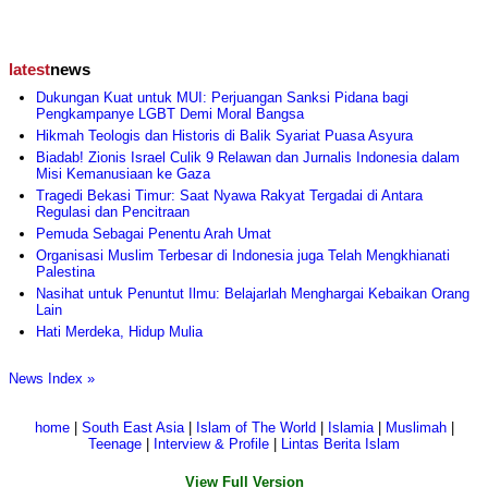
latest
news
Dukungan Kuat untuk MUI: Perjuangan Sanksi Pidana bagi
Pengkampanye LGBT Demi Moral Bangsa
Hikmah Teologis dan Historis di Balik Syariat Puasa Asyura
Biadab! Zionis Israel Culik 9 Relawan dan Jurnalis Indonesia dalam
Misi Kemanusiaan ke Gaza
Tragedi Bekasi Timur: Saat Nyawa Rakyat Tergadai di Antara
Regulasi dan Pencitraan
Pemuda Sebagai Penentu Arah Umat
Organisasi Muslim Terbesar di Indonesia juga Telah Mengkhianati
Palestina
Nasihat untuk Penuntut Ilmu: Belajarlah Menghargai Kebaikan Orang
Lain
Hati Merdeka, Hidup Mulia
News Index »
home
|
South East Asia
|
Islam of The World
|
Islamia
|
Muslimah
|
Teenage
|
Interview & Profile
|
Lintas Berita Islam
View Full Version