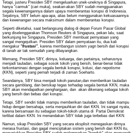
Tetapi, justeru Presiden SBY mengeluarkan unek-uneknya di Singapura,
hanya "carmuk" (cari muka), seakan-akan SBY sudah mengguanakan
segala kewenangannya dalam upaya memberantas korupsi di Indonesia.
Sejatinya, SBY belum apa-apa, alias belum menggunakan kekuasaannya
dan kewenangan secara maksimum dalam memberantas korupsi.
Seperti diketahui, saat berlangsung dialog di depan Forum Pasar Global
yang diselenggarakan Thomson Reuters di Singapura, pekan lalu, saat
berkunjung ke Singapura, Presiden SBY membuat pernyataan yang
sangat mengejutkan. Presiden SBY dalam pernyataan itu, dua kali
mengakur
"frustasi"
, karena membangun sistem yagn bersih dari korupsi
di tanah air tak semudah yang dibayangkan.
Memang, Presiden SBY, dirinya, keluarga, dan partainya, seharusnya
menjadi tauladan, sebagai sosok tokoh yang bersih, benar-benar tidak
terkontaminasi dengan segala bentuk korupsi, kolusi, dan nepotisme
(KKN), seperti yang pernah terjadi di zaman Soeharto.
Seandainya, SBY bisa menjadi tokoh panutan,dan memberikan tauladan
secara gamblang, dan bersikap tegas terhadap segala bentuk KKN, maka
SBY akan mendapatkan penghargaan, dan akan dikenang sebagai tokoh
yang bersih dan bebas dari korupsi.
Tetapi, SBY sendiri tidak mampu memberikan tauladan, dan tidak mampu
hidup dengan bersahaja, serta menjauhkan diri dari KKN. Ini sangat nyata,
karena bersamaan itu sebagian tokoh-tokoh utama di Partai Demokrat
terlibat dalam KKN. Ini menandakan SBY tidak juga terbebas dari KKN.
Namun, sikap Presiden SBY yang secara eksplisit menegaskan dirinya
merasa frustasi, dan gagal menciptakan sistem yang bersih dari KKN itu,
menunjukkan Presiden SBY sudah melemparkan "handuk" alias menyerah