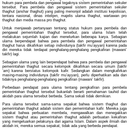
hukum para pembela dan pengawal tegaknya sistem pemerintahan sekuler
tersebut. Para pembela dan pengawal sistem pemerintahan sekuler
thaghut (anshar thaghut) yang paling menonjol adalah institusi kepolisian,
tentara nasional, dinas intelijen, majelis ulama thaghut, wartawan pro
thaghut dan media massa pro thaghut.
Untuk menjawab pertanyaan tentang status hukum para pembela dan
pengawal pemerintahan thaghut tersebut, para ulama Islam telah
melakukan sejumlah kajian dan menelurkan beberapa karya. Sebagian
ulama berpendapat bahwa para pembela dan pengawal pemerintahan
thaghut harus dikafirkan setiap individunya (takfir mu’ayyan) karena pada
diri mereka tidak terdapat penghalang-penghalang pengkafiran (mawani’
takfir) lagi.
Sebagian ulama yang lain berpendapat bahwa para pembela dan pengawal
pemerintahan thaghut secara kelompok dikafirkan secara umum (takfir
‘am) karena berstatus kelompok kafir. Sedangkan dalam mengkafirkan
masing-masing individunya (takfir mu’ayyan), perlu diperhatikan ada dan
tidaknya penghalang-penghalang pengkafiran (mawani’ takfir).
Perbedaan pendapat para ulama tentang pengkafiran para pembela
pemerintahan thaghut tersebut bukanlah berarti pemahaman tauhid dan
akidah para ulama tersebut berbeda. Sama sekali tidak demikian.
Para ulama tersebut sama-sama sepakat bahwa sistem thaghut dan
pemerintahan thaghut adalah sistem dan pemerintahan kafir. Mereka juga
sepakat bahwa perbuatan membela, mengawalkan dan menegakkan
sistem thaghut atau pemerintahan thaghut adalah perbuatan kekafiran
yang mengeluarkan pelakunya dari agama Islam. Dalam aspek ilmiah dan
akidah ini, mereka semua sepakat, tidak ada yang berbeda pendapat.