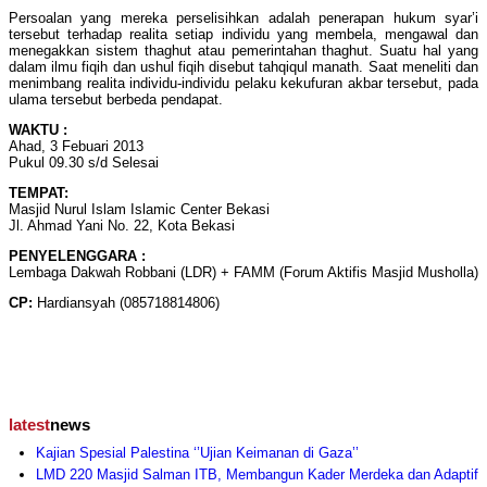
Persoalan yang mereka perselisihkan adalah penerapan hukum syar’i
tersebut terhadap realita setiap individu yang membela, mengawal dan
menegakkan sistem thaghut atau pemerintahan thaghut. Suatu hal yang
dalam ilmu fiqih dan ushul fiqih disebut tahqiqul manath. Saat meneliti dan
menimbang realita individu-individu pelaku kekufuran akbar tersebut, pada
ulama tersebut berbeda pendapat.
WAKTU :
Ahad, 3 Febuari 2013
Pukul 09.30 s/d Selesai
TEMPAT:
Masjid Nurul Islam Islamic Center Bekasi
Jl. Ahmad Yani No. 22, Kota Bekasi
PENYELENGGARA :
Lembaga Dakwah Robbani (LDR) + FAMM (Forum Aktifis Masjid Musholla)
CP:
Hardiansyah (085718814806)
latest
news
Kajian Spesial Palestina ‘’Ujian Keimanan di Gaza’’
LMD 220 Masjid Salman ITB, Membangun Kader Merdeka dan Adaptif