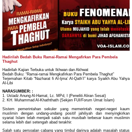
Hadirilah Bedah Buku Ramai-Ramai Mengafirkan Para Pembela
Thaghut
Hadirilah Kajian Terbuka untuk Ikhwan dan Akhwat
Bedah Buku: “Ramai-ramai Mengkafirkan Para Pembela Thaghut”
Terjemahan Kitab “Nazharat fi Al-Ijma’ Al-Qath’I” karya Syaikh Abu Yahya
Al-Libi
NARASUMBER: :
1. Ustadz Anung Al-Hamat, Lc. MPd, I (Peneliti Aliran Sesat)
2. KH. Muhammad Al-Khaththath (Sekjen FUI/Forum Umat Islam)
Sistem pemerintahan sekuler yang memerintah negeri-negeri kaum
muslimin dengan undang-undang positif jahiliyah dan menyingkirkan
syariat Islam telah menjadi salah satu musibah terbesar kaum muslimin
selama lebih dari setengah abad terakhir.
Salah satu persoalan cabang yang timbul darinya adalah masalah status