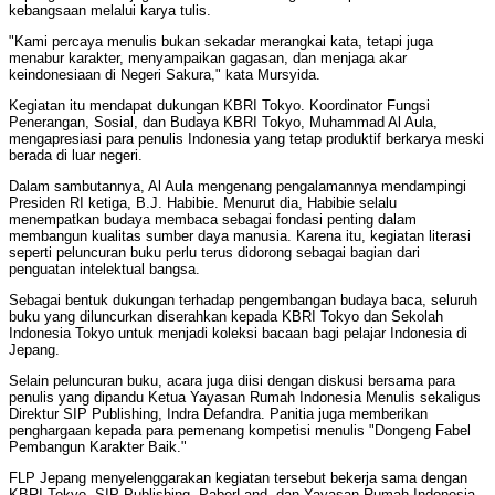
kebangsaan melalui karya tulis.
"Kami percaya menulis bukan sekadar merangkai kata, tetapi juga
menabur karakter, menyampaikan gagasan, dan menjaga akar
keindonesiaan di Negeri Sakura," kata Mursyida.
Kegiatan itu mendapat dukungan KBRI Tokyo. Koordinator Fungsi
Penerangan, Sosial, dan Budaya KBRI Tokyo, Muhammad Al Aula,
mengapresiasi para penulis Indonesia yang tetap produktif berkarya meski
berada di luar negeri.
Dalam sambutannya, Al Aula mengenang pengalamannya mendampingi
Presiden RI ketiga, B.J. Habibie. Menurut dia, Habibie selalu
menempatkan budaya membaca sebagai fondasi penting dalam
membangun kualitas sumber daya manusia. Karena itu, kegiatan literasi
seperti peluncuran buku perlu terus didorong sebagai bagian dari
penguatan intelektual bangsa.
Sebagai bentuk dukungan terhadap pengembangan budaya baca, seluruh
buku yang diluncurkan diserahkan kepada KBRI Tokyo dan Sekolah
Indonesia Tokyo untuk menjadi koleksi bacaan bagi pelajar Indonesia di
Jepang.
Selain peluncuran buku, acara juga diisi dengan diskusi bersama para
penulis yang dipandu Ketua Yayasan Rumah Indonesia Menulis sekaligus
Direktur SIP Publishing, Indra Defandra. Panitia juga memberikan
penghargaan kepada para pemenang kompetisi menulis "Dongeng Fabel
Pembangun Karakter Baik."
FLP Jepang menyelenggarakan kegiatan tersebut bekerja sama dengan
KBRI Tokyo, SIP Publishing, PaberLand, dan Yayasan Rumah Indonesia