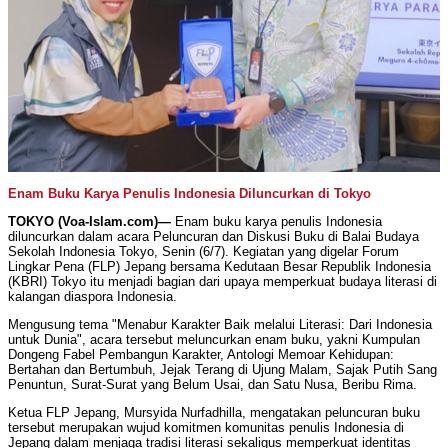
Enam Buku Karya Penulis Indonesia Diluncurkan di Tokyo
TOKYO (Voa-Islam.com)—
Enam buku karya penulis Indonesia
diluncurkan dalam acara Peluncuran dan Diskusi Buku di Balai Budaya
Sekolah Indonesia Tokyo, Senin (6/7). Kegiatan yang digelar Forum
Lingkar Pena (FLP) Jepang bersama Kedutaan Besar Republik Indonesia
(KBRI) Tokyo itu menjadi bagian dari upaya memperkuat budaya literasi di
kalangan diaspora Indonesia.
Mengusung tema "Menabur Karakter Baik melalui Literasi: Dari Indonesia
untuk Dunia", acara tersebut meluncurkan enam buku, yakni Kumpulan
Dongeng Fabel Pembangun Karakter, Antologi Memoar Kehidupan:
Bertahan dan Bertumbuh, Jejak Terang di Ujung Malam, Sajak Putih Sang
Penuntun, Surat-Surat yang Belum Usai, dan Satu Nusa, Beribu Rima.
Ketua FLP Jepang, Mursyida Nurfadhilla, mengatakan peluncuran buku
tersebut merupakan wujud komitmen komunitas penulis Indonesia di
Jepang dalam menjaga tradisi literasi sekaligus memperkuat identitas