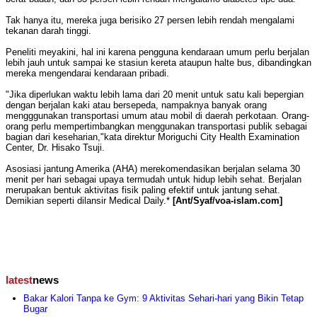
Tak hanya itu, mereka juga berisiko 27 persen lebih rendah mengalami
tekanan darah tinggi.
Peneliti meyakini, hal ini karena pengguna kendaraan umum perlu berjalan
lebih jauh untuk sampai ke stasiun kereta ataupun halte bus, dibandingkan
mereka mengendarai kendaraan pribadi.
"Jika diperlukan waktu lebih lama dari 20 menit untuk satu kali bepergian
dengan berjalan kaki atau bersepeda, nampaknya banyak orang
mengggunakan transportasi umum atau mobil di daerah perkotaan. Orang-
orang perlu mempertimbangkan menggunakan transportasi publik sebagai
bagian dari keseharian,"kata direktur Moriguchi City Health Examination
Center, Dr. Hisako Tsuji.
Asosiasi jantung Amerika (AHA) merekomendasikan berjalan selama 30
menit per hari sebagai upaya termudah untuk hidup lebih sehat. Berjalan
merupakan bentuk aktivitas fisik paling efektif untuk jantung sehat.
Demikian seperti dilansir Medical Daily.*
[Ant/Syaf/voa-islam.com]
latest
news
Bakar Kalori Tanpa ke Gym: 9 Aktivitas Sehari-hari yang Bikin Tetap
Bugar