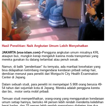
Hasil Penelitian: Naik Angkutan Umum Lebih Menyehatkan
JAKARTA (voa-islam.com)--
Pengguna angkutan umum misalnya KRL
ataupun bus, mungkin kerap mengeluh karena moda transportasi yang
mereka gunakan itu datang terlambat atau penuh sesak.
Namun, di balik "penderitaan" itu ternyata, ada manfaat kesehatan yang
bisa didapatkan ketimbang mengendarai kendaran pribadi setiap hari,
demikian menurut para peneliti dari Moriguchi City Health Examination
Center di Jepang.
Dalam sebuah studi, para peneliti ini mempelajari 5.908 orang berusia 49-
54 tahun dari sejumlah kota di Jepang. Mereka adalah pengguna kereta
dan bis, motor serta mobil pribadi.
Temuan studi memperlihatkan, orang-orang yang menggunakan kendaraan
umum setiap harinya, berisiko 44 persen lebih rendah menderita kelebihan
berat badan, dan 33 persen lebih rendah mengalamo diabetes tipe dua.